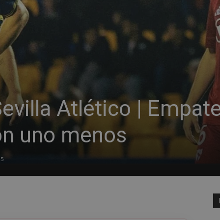
evilla Atlético | Empat
con uno menos
25