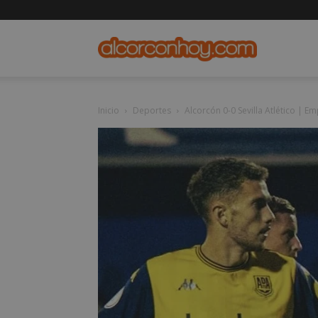
alcorconho
Inicio
Deportes
Alcorcón 0-0 Sevilla Atlético | E