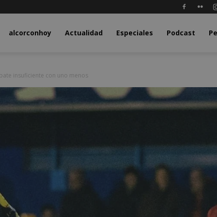
y.com
alcorconhoy
Actualidad
Especiales
Podcast
Pe
mpate insuficiente con uno menos