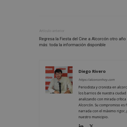
AWSALBCORS
Artículo anterior
Regresa la Fiesta del Cine a Alcorcón otro año
más: toda la información disponible
sp_landing
Diego Rivero
VISITOR_PRIVACY
https://alcorconhoy.com
Periodista y cronista en alcor
los barrios de nuestra ciudad 
analizando con mirada crítica 
Alcorcón. Su compromiso es fi
sp_t
narrada con el máximo rigor, 
nuestro municipio.
__cf_bm