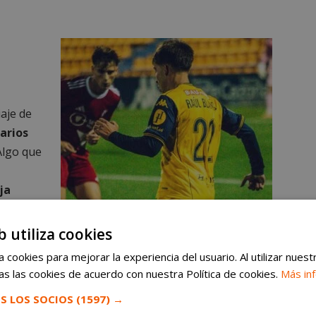
aje de
varios
lgo que
ja
enalti a
 por
b utiliza cookies
 cookies para mejorar la experiencia del usuario. Al utilizar nuest
Alcorcón 0-0 Sevilla Atlético | Empate insuficiente con
uno menos
s las cookies de acuerdo con nuestra Política de cookies.
Más in
ido por
S LOS SOCIOS
(1597) →
a parte,