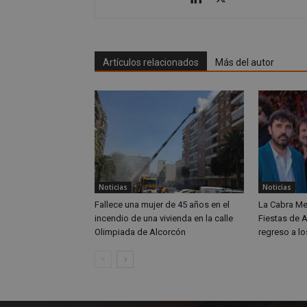
CookieScriptConse
Artículos relacionados
Más del autor
Nombre
Nombre
Nombre
__gpi
__Secure-
ROLLOUT_TOKEN
test_cookie
ttwid
Noticias
Noticias
OAID
Fallece una mujer de 45 años en el
La Cabra Me
IDE
incendio de una vivienda en la calle
Fiestas de 
Olimpiada de Alcorcón
regreso a l
_ga_MP6BJ9ENMQ
iutk
_ga
YSC