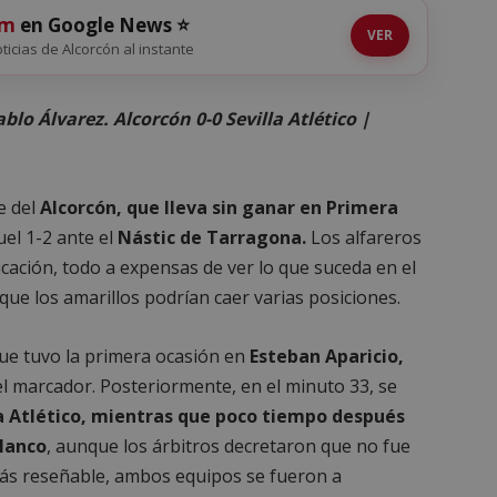
om
en Google News ⭐
VER
oticias de Alcorcón al instante
blo Álvarez. Alcorcón 0-0 Sevilla Atlético |
e del
Alcorcón, que lleva sin ganar en Primera
el 1-2 ante el
Nástic de Tarragona.
Los alfareros
ificación, todo a expensas de ver lo que suceda en el
 que los amarillos podrían caer varias posiciones.
ue tuvo la primera ocasión en
Esteban Aparicio,
el marcador. Posteriormente, en el minuto 33, se
la Atlético, mientras que poco tiempo después
Blanco
, aunque los árbitros decretaron que no fue
 más reseñable, ambos equipos se fueron a