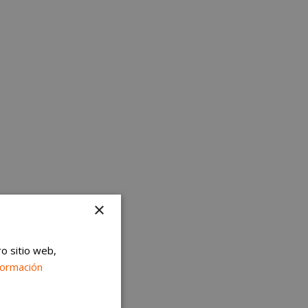
×
ro sitio web,
formación