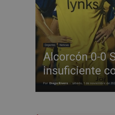
Deportes
Noticias
Alcorcón 0-0 S
insuficiente 
Por
Diego Rivero
-
sábado, 1 de noviembre de 20