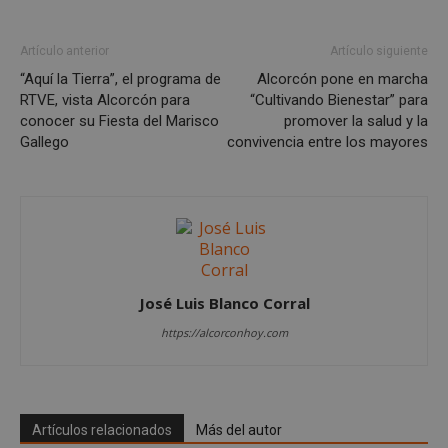
Google
Privacy Policy
Artículo anterior
Artículo siguiente
“Aquí la Tierra”, el programa de
Alcorcón pone en marcha
RTVE, vista Alcorcón para
“Cultivando Bienestar” para
conocer su Fiesta del Marisco
promover la salud y la
AWSALBCORS
1 semana
Gallego
convivencia entre los mayores
Amazon.com
Inc.
embed.bsky.app
José Luis Blanco Corral
https://alcorconhoy.com
Artículos relacionados
Más del autor