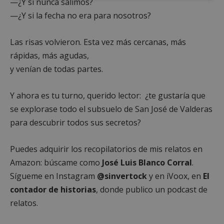
—¿Y si nunca salimos?
estrictamente
rendimiento
necesarias
—¿Y si la fecha no era para nosotros?
Las risas volvieron. Esta vez más cercanas, más
Cookies de
Cookies de
rápidas, más agudas,
preferencias
funcionalidad
y venían de todas partes.
Y ahora es tu turno, querido lector: ¿te gustaría que
Cookies no clasificadas
se explorase todo el subsuelo de San José de Valderas
para descubrir todos sus secretos?
Puedes adquirir los recopilatorios de mis relatos en
Amazon: búscame como
José Luis Blanco Corral
.
Cookies estrictamente necesarias
Sígueme en Instagram
@sinvertock
y en iVoox, en
El
Cookies de rendimiento
contador de historias
, donde publico un podcast de
Cookies de preferencias
relatos.
Cookies de funcionalidad