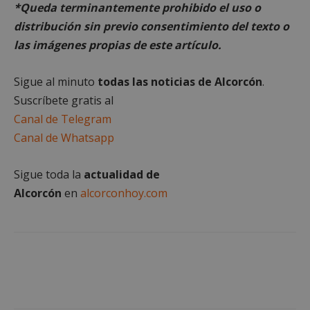
Cookies no clasificadas
*Queda
terminantemente
prohibido el uso o
distribución sin previo consentimiento del texto o
Las cookies estrictamente necesarias permiten la
funcionalidad principal del sitio web, como el
las imágenes propias de este artículo.
inicio de sesión de usuario y la gestión de cuentas.
El sitio web no se puede utilizar correctamente sin
las cookies estrictamente necesarias.
Sigue al minuto
todas las noticias de Alcorcón
.
Proveedor
/
Suscríbete gratis al
Nombre
Vencimient
Dominio
Canal de Telegram
PHPSESSID
Sesión
PHP.net
Canal de Whatsapp
alcorconhoy.com
Sigue toda la
actualidad de
Alcorcón
en
alcorconhoy.com