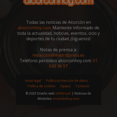
Todas las noticias de Alcorcón en
alcorconhoy.com
. Mantente informado de
sp_t
1 año
Spotify Inc.
toda la actualidad, noticias, eventos, ocio y
.spotify.com
deportes de tu ciudad. ¡Síguenos!
Notas de prensa a:
redaccion@madridpress.es
Teléfono periódico alcorconhoy.com:
91
643 36 97
__cf_bm
29 minutos
Cloudflare Inc.
Aviso legal
Política protección de datos
58 segundo
.twitter.com
Política de cookies
Equipo
Contacto
© 2025 Diseño web
Softdream
| Noticias de
Móstoles:
mostoleshoy.com