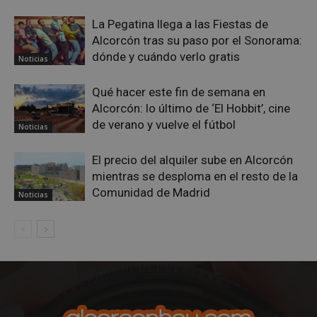
sp_landing
23 horas 59
Spotify Inc.
La Pegatina llega a las Fiestas de
minutos
.spotify.com
Alcorcón tras su paso por el Sonorama:
dónde y cuándo verlo gratis
Noticias
Qué hacer este fin de semana en
Alcorcón: lo último de ‘El Hobbit’, cine
de verano y vuelve el fútbol
Noticias
VISITOR_PRIVACY_METADATA
5 meses 4
YouTube
El precio del alquiler sube en Alcorcón
semanas
.youtube.com
mientras se desploma en el resto de la
Comunidad de Madrid
Noticias