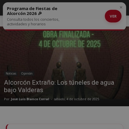
×
Programa de Fiestas de
Alcorcón 2026 🎉
VER
Consulta todos los conciertos,
Inicio
Noticias
actividades y horarios
Noticias
Opinión
Alcorcón Extraño: Los túneles de agua
bajo Valderas
Por
José Luis Blanco Corral
-
sábado, 4 de octubre de 2025