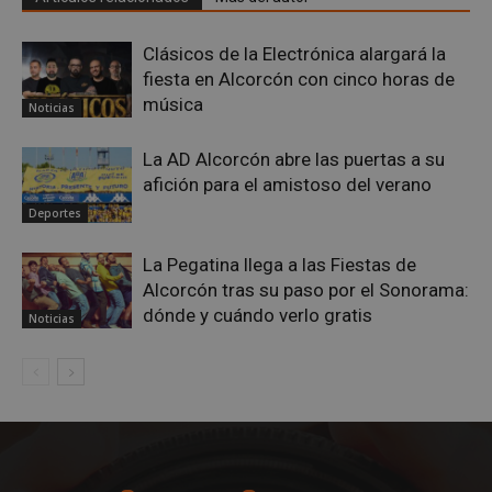
Clásicos de la Electrónica alargará la
fiesta en Alcorcón con cinco horas de
música
Noticias
La AD Alcorcón abre las puertas a su
Proveedor
/
afición para el amistoso del verano
Nombre
Vencimiento
Descripció
Dominio
Nombre
Proveedor
/
Dominio
Vencimiento
Des
Deportes
__Secure-
.youtube.com
5 meses 4
ROLLOUT_TOKEN
semanas
__gpi
.alcorconhoy.com
1 año 4
Es 
Proveedor
/
Nombre
Vencimiento
Descr
semanas
que
La Pegatina llega a las Fiestas de
Dominio
ttwid
.tiktok.com
11 meses 4
Esta cookie 
coo
Alcorcón tras su paso por el Sonorama:
semanas
asocia
util
test_cookie
15 minutos
Doubl
Google LLC
comúnmen
fine
(que 
dónde y cuándo verlo gratis
.doubleclick.net
Noticias
con análisis
seg
prop
entrega de
anál
de Go
contenido
rec
estab
personaliza
inf
esta 
basado en
sob
para
interaccion
inte
dete
de usuario,
de l
si el
pero sin
y mé
nave
detalles
ren
del vi
específicos,
del 
del s
una
para
admi
categorizac
exp