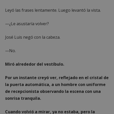
Leyó las frases lentamente. Luego levantó la vista.
—¿Le asustaría volver?
José Luis negó con la cabeza.
—No.
Google
Miró alrededor del vestíbulo.
Privacy Policy
Por un instante creyó ver, reflejado en el cristal de
la puerta automática, a un hombre con uniforme
de recepcionista observando la escena con una
AWSALBCORS
1 semana
Amazon.com
sonrisa tranquila.
Inc.
embed.bsky.app
Cuando volvió a mirar, ya no estaba, pero la