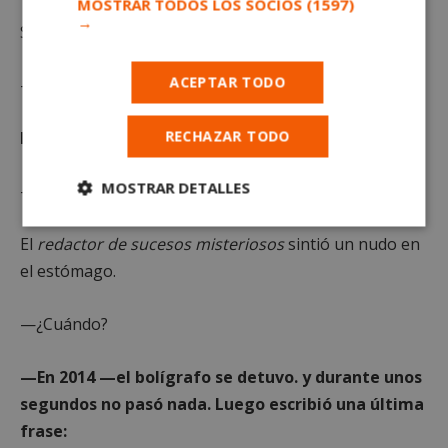
MOSTRAR TODOS LOS SOCIOS
(1597)
→
Se hizo un silencio largo y tragó saliva.
ACEPTAR TODO
—¿Quién eres? —
preguntó
al aire.
RECHAZAR TODO
El bolígrafo volvió a moverse.
MOSTRAR DETALLES
—Fui director del hotel.
Cookies
Cookies de
El
redactor de sucesos misteriosos
sintió un nudo en
estrictamente
rendimiento
necesarias
el estómago.
—¿Cuándo?
Cookies de
Cookies de
preferencias
funcionalidad
—En 2014 —el bolígrafo se detuvo. y durante unos
segundos no pasó nada. Luego escribió una última
frase:
Cookies no clasificadas