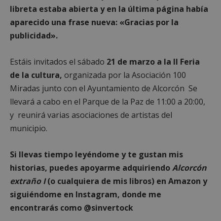
libreta estaba abierta y en la última página había
aparecido una frase nueva: «Gracias por la
publicidad».
Estáis invitados el sábado
21 de marzo a la II Feria
de la cultura,
organizada por la Asociación 100
Miradas junto con el Ayuntamiento de Alcorcón Se
llevará a cabo en el Parque de la Paz de 11:00 a 20:00,
y reunirá varias asociaciones de artistas del
municipio.
sp_landing
23 horas 59
Spotify Inc.
minutos
.spotify.com
Si llevas tiempo leyéndome y te gustan mis
historias, puedes apoyarme adquiriendo
Alcorcón
extraño I
(o cualquiera de mis libros) en Amazon y
siguiéndome en Instagram, donde me
encontrarás como @sinvertock
VISITOR_PRIVACY_METADATA
5 meses 4
YouTube