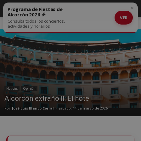
×
Programa de Fiestas de
Alcorcón 2026 🎉
VER
Consulta todos los conciertos,
Inicio
Noticias
actividades y horarios
Noticias
Opinión
Alcorcón extraño II: El hotel
Por
José Luis Blanco Corral
-
sábado, 14 de marzo de 2026