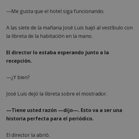
—Me gusta que el hotel siga funcionando.
A las siete de la mañana José Luis bajó al vestíbulo con
la libreta de la habitación en la mano.
Cookies estrictamente necesarias
Cookies de rendimiento
El director lo estaba esperando junto a la
Cookies de preferencias
recepción.
Cookies de funcionalidad
Cookies no clasificadas
—¿Y bien?
Las cookies estrictamente necesarias permiten la
funcionalidad principal del sitio web, como el
José Luis dejó la libreta sobre el mostrador.
inicio de sesión de usuario y la gestión de cuentas.
El sitio web no se puede utilizar correctamente sin
las cookies estrictamente necesarias.
—Tiene usted razón —dijo—. Esto va a ser una
Proveedor
/
Nombre
Vencimient
historia perfecta para el periódico.
Dominio
PHPSESSID
Sesión
PHP.net
alcorconhoy.com
El director la abrió.