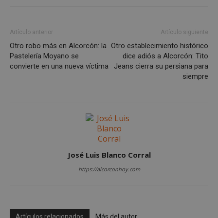
Artículo anterior
Artículo siguiente
__cf_bm
29 minutos
Cloudflare Inc.
Otro robo más en Alcorcón: la
Otro establecimiento histórico
58 segundo
.twitter.com
Pastelería Moyano se
dice adiós a Alcorcón: Tito
convierte en una nueva víctima
Jeans cierra su persiana para
siempre
CookieScriptConsent
4 semanas 
CookieScript
días
alcorconhoy.com
José Luis Blanco Corral
https://alcorconhoy.com
Artículos relacionados
Más del autor