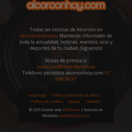
cooki
general es
del 
difícil.
IDE
1 año 4
Esta 
Google LLC
OAID
1 año
Asoc
OpenX
semanas
es
.doubleclick.net
pla
Technologies Inc.
estab
publ
ads.alcorconhoy.com
por
ban
Doubl
Todas las noticias de Alcorcón en
para
y llev
Regi
cabo
alcorconhoy.com
. Mantente informado de
han
infor
toda la actualidad, noticias, eventos, ocio y
anu
sobr
espe
el us
deportes de tu ciudad. ¡Síguenos!
Seg
final 
info
el sit
solo
y cua
Notas de prensa a:
ren
publi
redaccion@madridpress.es
en l
que e
orie
usuari
Teléfono periódico alcorconhoy.com:
91
usu
haya 
643 36 97
coo
antes
orig
visita
pued
sitio
para
dom
Aviso legal
Política protección de datos
iutk
5 meses 4
Recon
Issuu Inc.
semanas
dispo
.issuu.com
Política de cookies
Equipo
Contacto
_ga_MP6BJ9ENMQ
.alcorconhoy.com
1 año 1 mes
Goo
del u
Anal
los
© 2025 Diseño web
Softdream
| Noticias de
esta
docu
Móstoles:
mostoleshoy.com
par
de Is
el e
se ha
sesi
YSC
Sesión
YouT
Google LLC