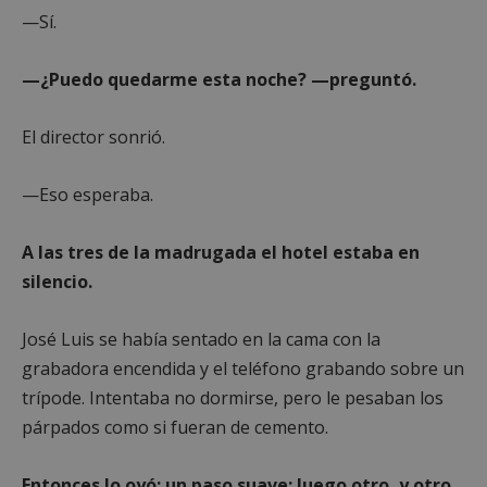
—Sí.
—¿Puedo quedarme esta noche? —preguntó.
El director sonrió.
—Eso esperaba.
A las tres de la madrugada el hotel estaba en
silencio.
José Luis se había sentado en la cama con la
grabadora encendida y el teléfono grabando sobre un
trípode. Intentaba no dormirse, pero le pesaban los
párpados como si fueran de cemento.
Entonces lo oyó: un paso suave; luego otro, y otro