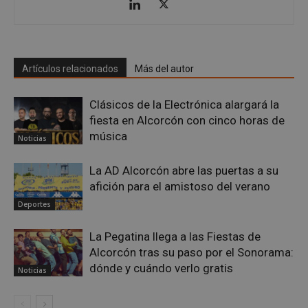
sp_landing
23 horas 59
Spotify Inc.
Artículos relacionados
Más del autor
minutos
.spotify.com
Clásicos de la Electrónica alargará la
fiesta en Alcorcón con cinco horas de
música
Noticias
La AD Alcorcón abre las puertas a su
afición para el amistoso del verano
VISITOR_PRIVACY_METADATA
5 meses 4
YouTube
semanas
.youtube.com
Deportes
La Pegatina llega a las Fiestas de
Alcorcón tras su paso por el Sonorama:
dónde y cuándo verlo gratis
Noticias