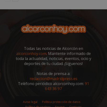
sp_t
1 año
Spotify Inc.
.spotify.com
Todas las noticias de Alcorcón en
alcorconhoy.com
. Mantente informado de
toda la actualidad, noticias, eventos, ocio y
deportes de tu ciudad. ¡Síguenos!
Notas de prensa a:
redaccion@madridpress.es
Teléfono periódico alcorconhoy.com:
91
__cf_bm
29 minutos
Cloudflare Inc.
643 36 97
58 segundo
.twitter.com
Aviso legal
Política protección de datos
Política de cookies
Equipo
Contacto