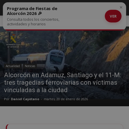
×
Programa de Fiestas de
Alcorcón 2026 🎉
VER
Consulta todos los conciertos,
Inicio
Actualidad
actividades y horarios
Actualidad
Noticias
Alcorcón en Adamuz, Santiago y el 11-M:
tres tragedias ferroviarias con víctimas
vinculadas a la ciudad
Por
Daniel Cayetano
-
martes, 20 de enero de 2026