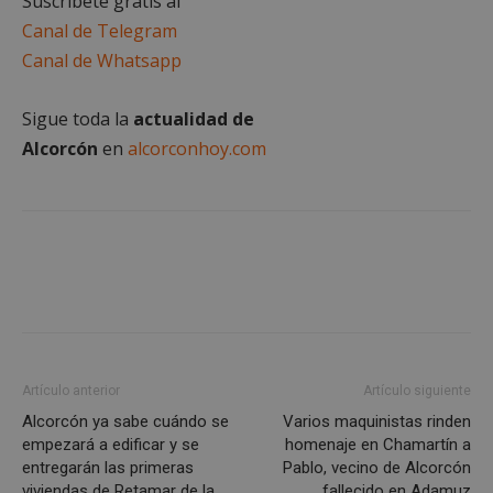
Suscríbete gratis al
Cookies de preferencias
Canal de Telegram
Cookies de funcionalidad
Canal de Whatsapp
Cookies no clasificadas
Las cookies estrictamente necesarias permiten la
Sigue toda la
actualidad de
funcionalidad principal del sitio web, como el
Alcorcón
en
alcorconhoy.com
inicio de sesión de usuario y la gestión de cuentas.
El sitio web no se puede utilizar correctamente sin
las cookies estrictamente necesarias.
Proveedor
/
Nombre
Vencimient
Dominio
PHPSESSID
Sesión
PHP.net
alcorconhoy.com
Artículo anterior
Artículo siguiente
Alcorcón ya sabe cuándo se
Varios maquinistas rinden
empezará a edificar y se
homenaje en Chamartín a
entregarán las primeras
Pablo, vecino de Alcorcón
viviendas de Retamar de la
fallecido en Adamuz