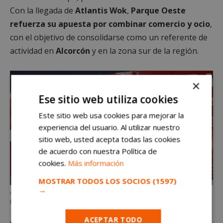
Con la llegada de
Atlantis Wok
,
Parque Oeste
refuerza su apuesta por combinar comercio y ocio
,
con el objetivo de consolidarse como un referente de
actividad en
Alcorcón
y en la zona sur de la región.
×
Ese sitio web utiliza cookies
Este sitio web usa cookies para mejorar la
experiencia del usuario. Al utilizar nuestro
sitio web, usted acepta todas las cookies
de acuerdo con nuestra Política de
cookies.
Más información
MOSTRAR TODOS LOS SOCIOS
(1597)
→
Alcorcón dice adiós a El Rey del Embargo y da la bienvenida a un buffet
gigante. Fuente: alcorconhoy.com
ACEPTAR TODO