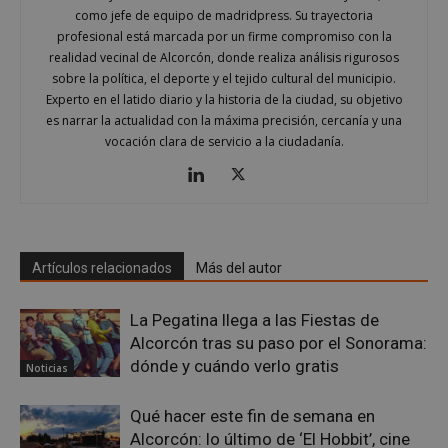
como jefe de equipo de madridpress. Su trayectoria
profesional está marcada por un firme compromiso con la
realidad vecinal de Alcorcón, donde realiza análisis rigurosos
sobre la política, el deporte y el tejido cultural del municipio.
Experto en el latido diario y la historia de la ciudad, su objetivo
es narrar la actualidad con la máxima precisión, cercanía y una
vocación clara de servicio a la ciudadanía.
Google
Privacy Policy
Artículos relacionados
Más del autor
AWSALBCORS
1 semana
Amazon.com
Inc.
embed.bsky.app
La Pegatina llega a las Fiestas de
Alcorcón tras su paso por el Sonorama:
dónde y cuándo verlo gratis
Noticias
Qué hacer este fin de semana en
Alcorcón: lo último de ‘El Hobbit’, cine