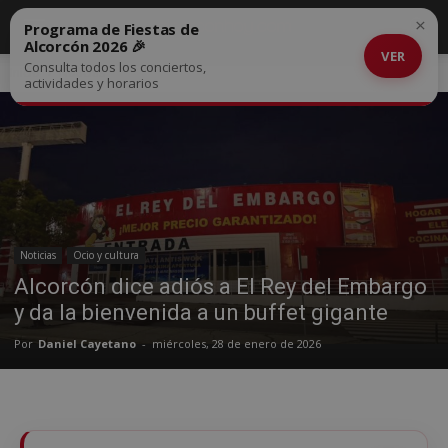
×
Programa de Fiestas de
Alcorcón 2026 🎉
VER
Consulta todos los conciertos,
Inicio
Noticias
actividades y horarios
Noticias
Ocio y cultura
Alcorcón dice adiós a El Rey del Embargo
y da la bienvenida a un buffet gigante
Por
Daniel Cayetano
-
miércoles, 28 de enero de 2026