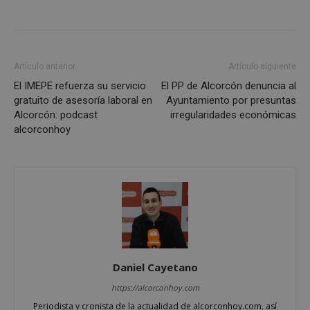
Cookies estrictamente necesarias
Cookies de rendimiento
Cookies de preferencias
Artículo anterior
Artículo siguiente
Cookies de funcionalidad
El IMEPE refuerza su servicio
El PP de Alcorcón denuncia al
gratuito de asesoría laboral en
Ayuntamiento por presuntas
Cookies no clasificadas
Alcorcón: podcast
irregularidades económicas
Las cookies estrictamente necesarias permiten la
alcorconhoy
funcionalidad principal del sitio web, como el
inicio de sesión de usuario y la gestión de cuentas.
El sitio web no se puede utilizar correctamente sin
las cookies estrictamente necesarias.
Proveedor
/
Nombre
Vencimient
Dominio
PHPSESSID
Sesión
PHP.net
alcorconhoy.com
Daniel Cayetano
https://alcorconhoy.com
Periodista y cronista de la actualidad de alcorconhoy.com, así