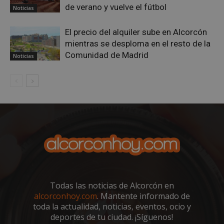
de verano y vuelve el fútbol
Noticias
El precio del alquiler sube en Alcorcón
mientras se desploma en el resto de la
Comunidad de Madrid
Noticias
sp_landing
23 horas 59
Spotify Inc.
minutos
.spotify.com
VISITOR_PRIVACY_METADATA
5 meses 4
YouTube
Todas las noticias de Alcorcón en
semanas
.youtube.com
alcorconhoy.com
. Mantente informado de
toda la actualidad, noticias, eventos, ocio y
deportes de tu ciudad. ¡Síguenos!