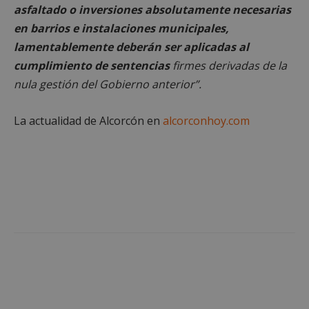
necesarias
asfaltado o inversiones absolutamente necesarias
en barrios e instalaciones municipales,
lamentablemente deberán ser aplicadas al
Cookies de
Cookies de
cumplimiento de sentencias
firmes derivadas de la
preferencias
funcionalidad
nula gestión del Gobierno anterior”.
La actualidad de Alcorcón en
alcorconhoy.com
Cookies no clasificadas
Cookies estrictamente necesarias
Cookies de rendimiento
Cookies de preferencias
Cookies de funcionalidad
Cookies no clasificadas