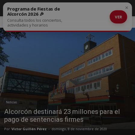
×
Programa de Fiestas de
Alcorcón 2026 🎉
VER
Consulta todos los conciertos,
Inicio
Noticias
actividades y horarios
Noticias
Alcorcón destinará 23 millones para el
pago de sentencias firmes
Por
Víctor Guillén Pérez
-
domingo, 8 de noviembre de 2020