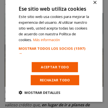
×
intereses de la ciudadanía”
Ese sitio web utiliza cookies
Este sitio web usa cookies para mejorar la
experiencia del usuario. Al utilizar nuestro
sitio web, usted acepta todas las cookies
de acuerdo con nuestra Política de
cookies.
Más información
MOSTRAR TODOS LOS SOCIOS
(1597)
→
ACEPTAR TODO
RECHAZAR TODO
La Concejal de Hacienda de Alcorcón lamentaba el
MOSTRAR DETALLES
destino de esta cuantía económica
“Se trata de un
Cookies
Cookies de
valioso crédito que
, en lugar de ir a planes de
estrictamente
rendimiento