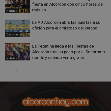
Privacy Policy
fiesta en Alcorcón con cinco horas de
música
Noticias
La AD Alcorcón abre las puertas a su
afición para el amistoso del verano
AWSALBCORS
1 semana
Amazon.com
Inc.
Deportes
embed.bsky.app
La Pegatina llega a las Fiestas de
Alcorcón tras su paso por el Sonorama:
dónde y cuándo verlo gratis
Noticias