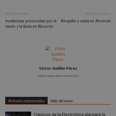
Las cookies estrictamente necesarias permiten la
funcionalidad principal del sitio web, como el
Artículo anterior
Artículo siguiente
inicio de sesión de usuario y la gestión de cuentas.
El sitio web no se puede utilizar correctamente sin
Incidencias provocadas por el
Atropello y caída en Alcorcón
las cookies estrictamente necesarias.
viento y la lluvia en Alcorcón
Proveedor
/
Nombre
Vencimient
Dominio
PHPSESSID
Sesión
PHP.net
alcorconhoy.com
Víctor Guillén Pérez
https://www.alcorconhoy.com
Artículos relacionados
Más del autor
Clásicos de la Electrónica alargará la
Google