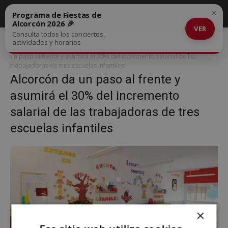
×
Programa de Fiestas de
Alcorcón 2026 🎉
VER
Consulta todos los conciertos,
Inicio
Alcorcón da un paso al frente y asumirá el 30% del incremento
actividades y horarios
salarial de las trabajadoras de tres escuelas infantiles
Alcorcón da
un paso al frente y asumirá el 30% del incremento salarial de las
trabajadoras de tres escuelas infantiles
Alcorcón da un paso al frente y
asumirá el 30% del incremento
salarial de las trabajadoras de tres
escuelas infantiles
×