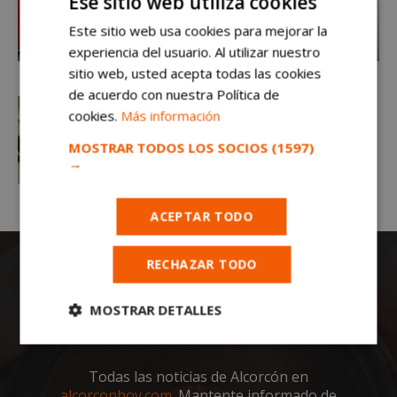
Ese sitio web utiliza cookies
Este sitio web usa cookies para mejorar la
experiencia del usuario. Al utilizar nuestro
sitio web, usted acepta todas las cookies
de acuerdo con nuestra Política de
cookies.
Más información
MOSTRAR TODOS LOS SOCIOS
(1597)
→
ACEPTAR TODO
RECHAZAR TODO
MOSTRAR DETALLES
Cookies
Cookies de
estrictamente
rendimiento
Todas las noticias de Alcorcón en
necesarias
alcorconhoy.com
. Mantente informado de