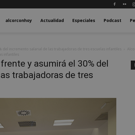
y.com
alcorconhoy
Actualidad
Especiales
Podcast
Pe
 del incremento salarial de las trabajadoras de tres escuelas infantiles
Alco
s infantiles
frente y asumirá el 30% del
las trabajadoras de tres