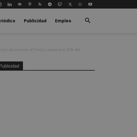
riódico
Publicidad
Empleo
rcón da un paso al frente y asumirá el 30% del
Publicidad