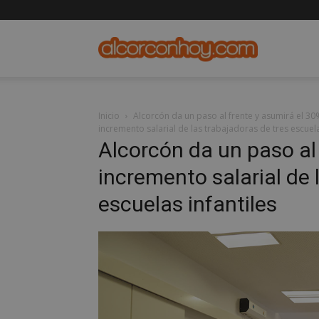
alcorconho
Inicio
Alcorcón da un paso al frente y asumirá el 30%
incremento salarial de las trabajadoras de tres escuela
Alcorcón da un paso al 
incremento salarial de 
escuelas infantiles