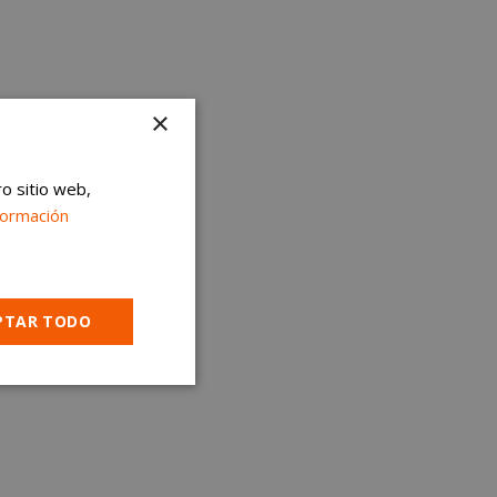
×
ro sitio web,
formación
PTAR TODO
Cookies no
clasificadas