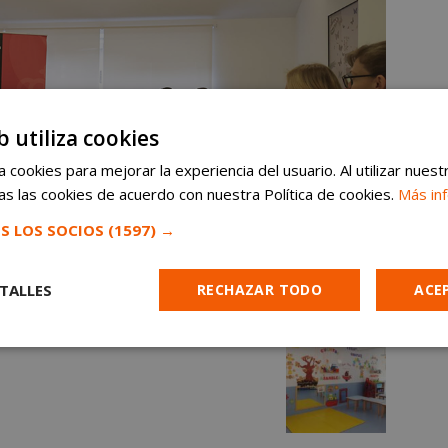
b utiliza cookies
 cookies para mejorar la experiencia del usuario. Al utilizar nuest
s las cookies de acuerdo con nuestra Política de cookies.
Más in
S LOS SOCIOS
(1597) →
TALLES
RECHAZAR TODO
ACE
Cookies de
Cookies de
Cookies de
e
rendimiento
preferencias
funcionalidad