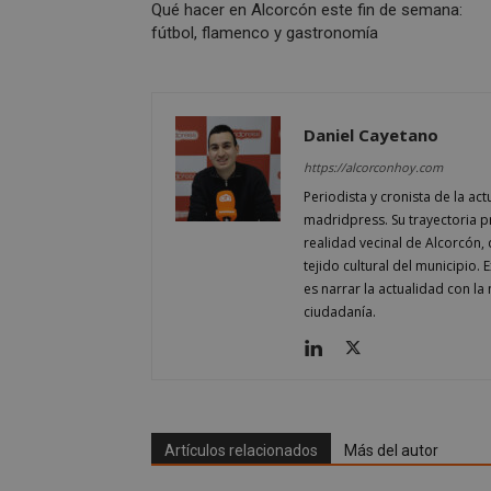
Qué hacer en Alcorcón este fin de semana:
fútbol, flamenco y gastronomía
sp_t
Daniel Cayetano
__cf_bm
https://alcorconhoy.com
Periodista y cronista de la a
madridpress. Su trayectoria 
CookieScriptConse
realidad vecinal de Alcorcón, d
tejido cultural del municipio. E
es narrar la actualidad con la
ciudadanía.
Nombre
Nombre
Nombre
__gpi
__Secure-
ROLLOUT_TOKEN
test_cookie
Artículos relacionados
Más del autor
ttwid
OAID