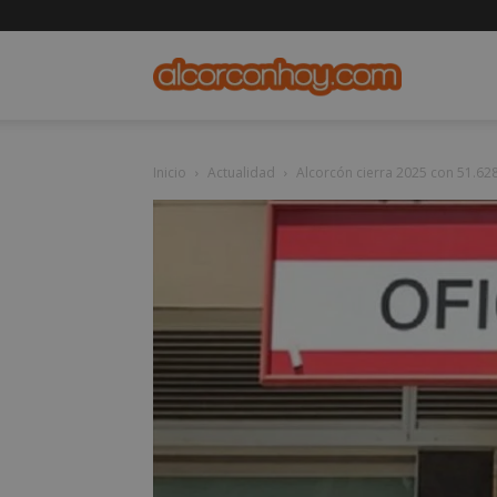
alcorconho
Inicio
Actualidad
Alcorcón cierra 2025 con 51.628