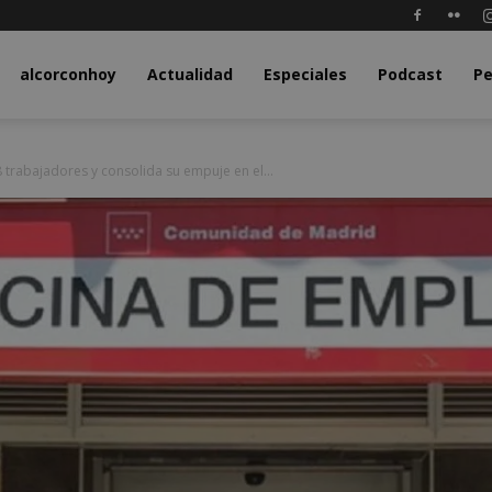
y.com
alcorconhoy
Actualidad
Especiales
Podcast
Pe
 trabajadores y consolida su empuje en el...