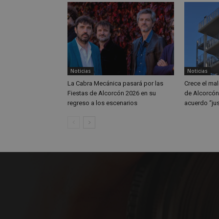
IDE
_ga_MP6BJ9ENMQ
iutk
_ga
YSC
Noticias
Noticias
La Cabra Mecánica pasará por las
Crece el ma
__gads
Fiestas de Alcorcón 2026 en su
de Alcorcón 
regreso a los escenarios
acuerdo “ju
VISITOR_INFO1_LIV
__eoi