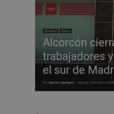
Actualidad
Noticias
Alcorcón cier
trabajadores 
el sur de Madr
Por
Daniel Cayetano
-
viernes, 16 de enero de 2