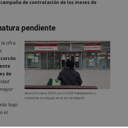
la campaña de contratación de los meses de
natura pendiente
la cifra
e
lcorcón
.
mente
les de
ridad
n mayor
Alcorcón cierra 2025 con 51.628 trabajadores y
consolida su empuje en el sur de Madrid
 más bajo
o el