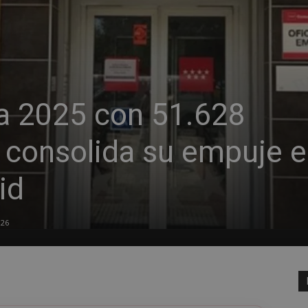
ra 2025 con 51.628
y consolida su empuje 
id
026