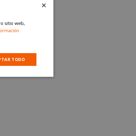
×
ro sitio web,
formación
PTAR TODO
Cookies no
clasificadas
encias