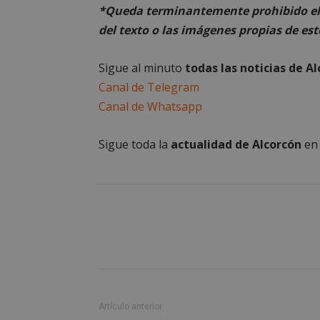
*Queda terminantemente prohibido el 
del texto o las imágenes propias de est
Las cookies estricta
la gestión de cuenta
Sigue al minuto
todas las noticias de A
Nombre
Canal de Telegram
PHPSESSID
Canal de Whatsapp
Sigue toda la
actualidad de Alcorcón
e
AWSALBCORS
sp_landing
VISITOR_PRIVACY
Artículo anterior