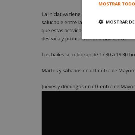
MOSTRAR TODO
La iniciativa tiene como objetivo fomentar 
MOSTRAR DE
saludable entre las personas mayores del
que estas actividades crean espacios de 
deseada y promueven una vida activa.
Cookies
estrictament
necesarias
Los bailes se celebran de 17:30 a 19:30 ho
Martes y sábados en el Centro de Mayore
Jueves y domingos en el Centro de Mayor
Cooki
Las cookies estricta
la gestión de cuenta
Nombre