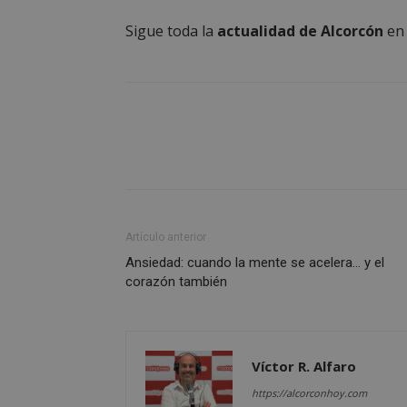
__cf_bm
Sigue toda la
actualidad de Alcorcón
e
CookieScriptConse
Nombre
Nombre
Nombre
__gpi
__Secure-
Artículo anterior
ROLLOUT_TOKEN
test_cookie
Ansiedad: cuando la mente se acelera… y el
ttwid
corazón también
OAID
IDE
Víctor R. Alfaro
_ga_MP6BJ9ENMQ
iutk
https://alcorconhoy.com