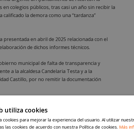
 en colegios públicos, tras casi un año sin recibir la
a calificado la demora como una “tardanza”
ja presentada en abril de 2025 relacionada con el
elaboración de dichos informes técnicos.
obierno municipal de falta de transparencia y
te a la alcaldesa Candelaria Testa y a la
idad Castillo, por no remitir la documentación
 Baile para Mayores hasta junio
b utiliza cookies
o y ampliado la programación de Baile para
 cookies para mejorar la experiencia del usuario. Al utilizar nuest
s Salvador Allende y Centro de Mayores Adolfo
s las cookies de acuerdo con nuestra Política de cookies.
Más in