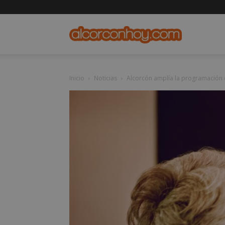
alcorconho
Inicio
Noticias
Alcorcón amplía la programación 