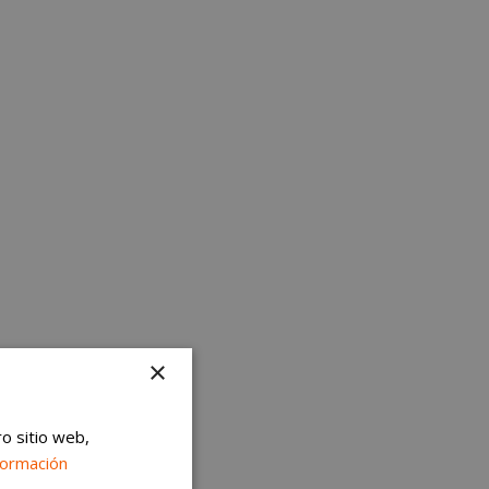
×
ro sitio web,
formación