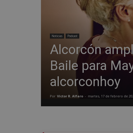
Noticias
Podcast
Alcorcón ampl
Baile para May
alcorconhoy
Por
Víctor R. Alfaro
-
martes, 17 de febrero de 20