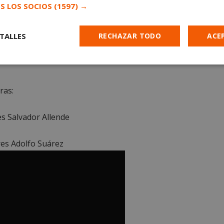
S LOS SOCIOS
(1597) →
el envejecimiento activo, la socialización y el ocio
TALLES
RECHAZAR TODO
ACE
 municipio. La concejala Sonia López ha destacado
encuentro que ayudan a combatir la soledad no
Cookies de
Cookies de
Cookies de
e
rendimiento
preferencias
funcionalidad
ras:
s Salvador Allende
es Adolfo Suárez
es estrictamente necesarias
Cookies de rendimiento
Cookies de prefer
Cookies de funcionalidad
Cookies no clasificadas
mente necesarias permiten la funcionalidad principal del sitio web, como el inicio d
s. El sitio web no se puede utilizar correctamente sin las cookies estrictamente nece
Proveedor
/
Vencimiento
Descripción
Dominio