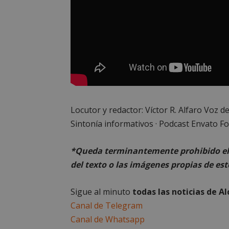
PHPSESSID
AWSALBCORS
Locutor y redactor: Víctor R. Alfaro Voz de
Sintonía informativos · Podcast Envato Fo
sp_landing
*Queda terminantemente prohibido el 
VISITOR_PRIVACY
del texto o las imágenes propias de est
Sigue al minuto
todas las noticias de A
Canal de Telegram
sp_t
Canal de Whatsapp