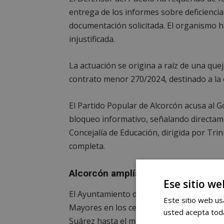
entrega de los informes sobre deficiencias
documentación solicitada. El organismo h
injustificada.
La actuación se origina a raíz de una que
contrato menor 270/2024, destinado a la 
El Partido Popular de Alcorcón acusa al G
bloqueo informativo, señalando directamen
Concejalía de Educación, dirigida por Trin
completa.
Alcorcón amplía la programación de
Ese sitio we
El Ayuntamiento de Alcorcón ha reforzad
Este sitio web usa
Mayores en los centros Centro de Mayore
usted acepta toda
Suárez hasta el mes de junio.