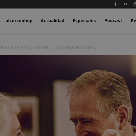
y.com
alcorconhoy
Actualidad
Especiales
Podcast
Pe
de Baile para Mayores hasta junio: podcast alcorconhoy