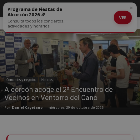
×
Programa de Fiestas de
Alcorcón 2026 🎉
VER
Consulta todos los conciertos,
Inicio
Comercios y negocios
actividades y horarios
Comercios y negocios
Noticias
Alcorcón acoge el 2º Encuentro de
Vecinos en Ventorro del Cano
Por
Daniel Cayetano
-
miércoles, 29 de octubre de 2025