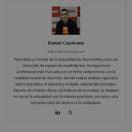
sp_landing
23 horas 59
Spotify Inc.
minutos
.spotify.com
Daniel Cayetano
https://alcorconhoy.com
Periodista y cronista de la actualidad de alcorconhoy.com, así
como jefe de equipo de madridpress. Su trayectoria
VISITOR_PRIVACY_METADATA
5 meses 4
YouTube
profesional está marcada por un firme compromiso con la
semanas
.youtube.com
realidad vecinal de Alcorcón, donde realiza análisis rigurosos
sobre la política, el deporte y el tejido cultural del municipio.
Experto en el latido diario y la historia de la ciudad, su objetivo
es narrar la actualidad con la máxima precisión, cercanía y una
vocación clara de servicio a la ciudadanía.