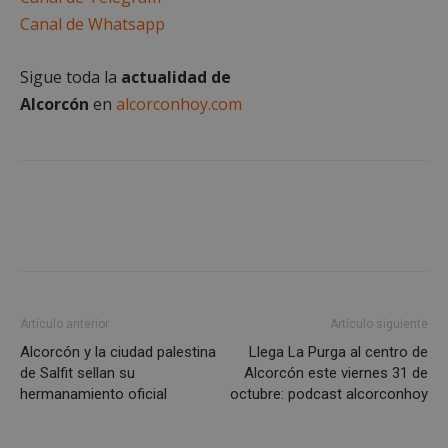
Canal de Whatsapp
Google
Privacy Policy
Sigue toda la
actualidad de
Alcorcón
en
alcorconhoy.com
AWSALBCORS
1 semana
Amazon.com
Inc.
embed.bsky.app
Artículo anterior
Artículo siguiente
Alcorcón y la ciudad palestina
Llega La Purga al centro de
de Salfit sellan su
Alcorcón este viernes 31 de
hermanamiento oficial
octubre: podcast alcorconhoy