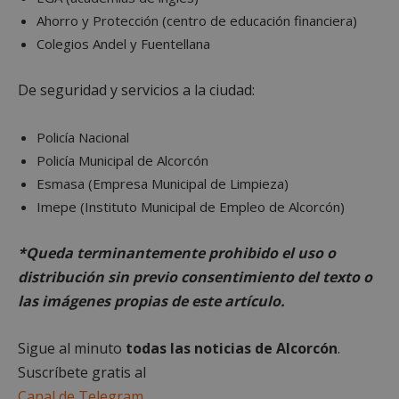
Ahorro y Protección (centro de educación financiera)
Cookies no clasificadas
Colegios Andel y Fuentellana
Las cookies estrictamente necesarias permiten la
funcionalidad principal del sitio web, como el
inicio de sesión de usuario y la gestión de cuentas.
De seguridad y servicios a la ciudad:
El sitio web no se puede utilizar correctamente sin
las cookies estrictamente necesarias.
Policía Nacional
Proveedor
/
Nombre
Vencimient
Dominio
Policía Municipal de Alcorcón
Esmasa (Empresa Municipal de Limpieza)
PHPSESSID
Sesión
PHP.net
alcorconhoy.com
Imepe (Instituto Municipal de Empleo de Alcorcón)
*Queda terminantemente prohibido el uso o
distribución sin previo consentimiento del texto o
las imágenes propias de este artículo.
Sigue al minuto
todas las noticias de Alcorcón
.
Suscríbete gratis al
Canal de Telegram