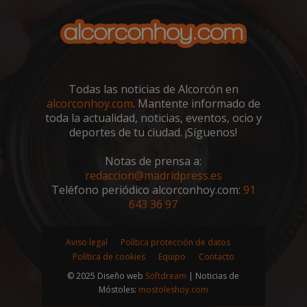
CookieScriptConsent
4 semanas 
CookieScript
días
alcorconhoy.com
Todas las noticias de Alcorcón en
alcorconhoy.com
. Mantente informado de
toda la actualidad, noticias, eventos, ocio y
deportes de tu ciudad. ¡Síguenos!
Notas de prensa a:
redaccion@madridpress.es
Teléfono periódico alcorconhoy.com:
91
643 36 97
Aviso legal
Política protección de datos
Política de cookies
Equipo
Contacto
Proveedor
/
© 2025 Diseño web
Softdream
| Noticias de
Nombre
Vencimiento
Descripció
Dominio
Móstoles:
mostoleshoy.com
Nombre
Proveedor
/
Dominio
Vencimiento
Des
__Secure-
.youtube.com
5 meses 4