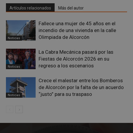
Artículos relacionados
Más del autor
Fallece una mujer de 45 años en el
incendio de una vivienda en la calle
Olimpiada de Alcorcón
Noticias
sp_t
1 año
Spotify Inc.
.spotify.com
La Cabra Mecánica pasará por las
Fiestas de Alcorcón 2026 en su
regreso a los escenarios
Noticias
Crece el malestar entre los Bomberos
de Alcorcón por la falta de un acuerdo
“justo” para su traspaso
Noticias
__cf_bm
29 minutos
Cloudflare Inc.
58 segundo
.twitter.com