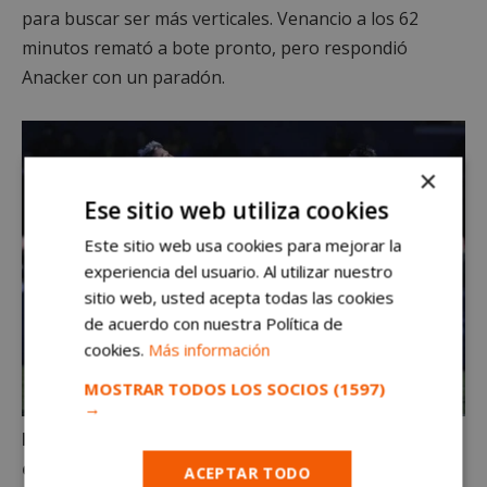
para buscar ser más verticales. Venancio a los 62
minutos remató a bote pronto, pero respondió
Anacker con un paradón.
×
Ese sitio web utiliza cookies
Este sitio web usa cookies para mejorar la
experiencia del usuario. Al utilizar nuestro
sitio web, usted acepta todas las cookies
de acuerdo con nuestra Política de
cookies.
Más información
MOSTRAR TODOS LOS SOCIOS
(1597)
→
Nafti fue refrescando la medular con futbolistas
como Juanma o Javi Pérez. Los amarillos perdían
ACEPTAR TODO