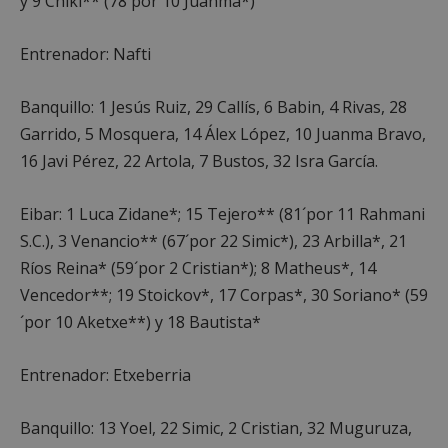
y 9 Chiki** (78´por 10 Juanma*)
Cookies estrictamente necesarias
Entrenador: Nafti
Cookies de rendimiento
Cookies de preferencias
Banquillo: 1 Jesús Ruiz, 29 Callís, 6 Babin, 4 Rivas, 28
Cookies de funcionalidad
Garrido, 5 Mosquera, 14 Álex López, 10 Juanma Bravo,
Cookies no clasificadas
16 Javi Pérez, 22 Artola, 7 Bustos, 32 Isra García.
Las cookies estrictamente necesarias permiten la
funcionalidad principal del sitio web, como el
Eibar: 1 Luca Zidane*; 15 Tejero** (81´por 11 Rahmani
inicio de sesión de usuario y la gestión de cuentas.
El sitio web no se puede utilizar correctamente sin
S.C.), 3 Venancio** (67´por 22 Simic*), 23 Arbilla*, 21
las cookies estrictamente necesarias.
Ríos Reina* (59´por 2 Cristian*); 8 Matheus*, 14
Proveedor
/
Nombre
Vencimient
Dominio
Vencedor**; 19 Stoickov*, 17 Corpas*, 30 Soriano* (59
PHPSESSID
Sesión
´por 10 Aketxe**) y 18 Bautista*
PHP.net
alcorconhoy.com
Entrenador: Etxeberria
Banquillo: 13 Yoel, 22 Simic, 2 Cristian, 32 Muguruza,