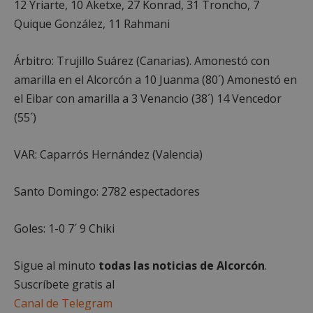
12 Yriarte, 10 Aketxe, 27 Konrad, 31 Troncho, 7
Quique González, 11 Rahmani
Árbitro: Trujillo Suárez (Canarias). Amonestó con
amarilla en el Alcorcón a 10 Juanma (80´) Amonestó en
el Eibar con amarilla a 3 Venancio (38´) 14 Vencedor
Google
(55´)
Privacy Policy
VAR: Caparrós Hernández (Valencia)
Santo Domingo: 2782 espectadores
AWSALBCORS
1 semana
Amazon.com
Inc.
embed.bsky.app
Goles: 1-0 7´ 9 Chiki
Sigue al minuto
todas las noticias de Alcorcón
.
Suscríbete gratis al
Canal de Telegram