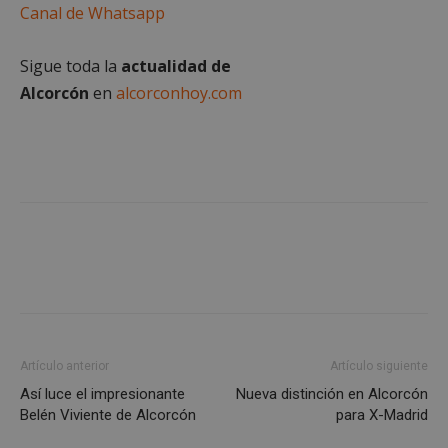
Canal de Whatsapp
Sigue toda la
actualidad de
Alcorcón
en
alcorconhoy.com
sp_landing
23 horas 59
Spotify Inc.
minutos
.spotify.com
VISITOR_PRIVACY_METADATA
5 meses 4
YouTube
semanas
.youtube.com
Artículo anterior
Artículo siguiente
Así luce el impresionante
Nueva distinción en Alcorcón
Belén Viviente de Alcorcón
para X-Madrid