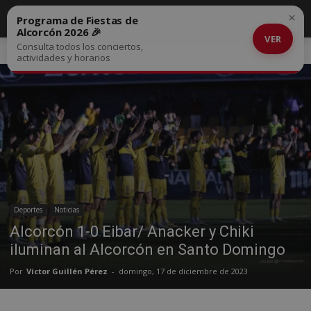
×
Programa de Fiestas de
Alcorcón 2026 🎉
VER
Consulta todos los conciertos,
Inicio
Deportes
actividades y horarios
Deportes
Noticias
Alcorcón 1-0 Eibar/ Anacker y Chiki
iluminan al Alcorcón en Santo Domingo
Por
Víctor Guillén Pérez
-
domingo, 17 de diciembre de 2023