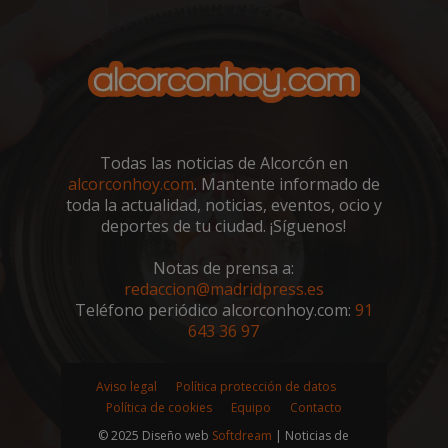
Google
Privacy Policy
Todas las noticias de Alcorcón en
AWSALBCORS
1 semana
Amazon.com
alcorconhoy.com
. Mantente informado de
Inc.
toda la actualidad, noticias, eventos, ocio y
embed.bsky.app
deportes de tu ciudad. ¡Síguenos!
Notas de prensa a:
redaccion@madridpress.es
Teléfono periódico alcorconhoy.com:
91
643 36 97
Aviso legal
Política protección de datos
Política de cookies
Equipo
Contacto
© 2025 Diseño web
Softdream
| Noticias de