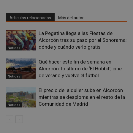
Cookies de funcionalidad
Cookies no clasificadas
Artículos relacionados
Más del autor
Las cookies estrictamente necesarias permiten la
funcionalidad principal del sitio web, como el
La Pegatina llega a las Fiestas de
inicio de sesión de usuario y la gestión de cuentas.
El sitio web no se puede utilizar correctamente sin
Alcorcón tras su paso por el Sonorama:
las cookies estrictamente necesarias.
dónde y cuándo verlo gratis
Noticias
Proveedor
/
Nombre
Vencimient
Dominio
Qué hacer este fin de semana en
PHPSESSID
Sesión
PHP.net
Alcorcón: lo último de ‘El Hobbit’, cine
alcorconhoy.com
de verano y vuelve el fútbol
Noticias
El precio del alquiler sube en Alcorcón
mientras se desploma en el resto de la
Comunidad de Madrid
Noticias