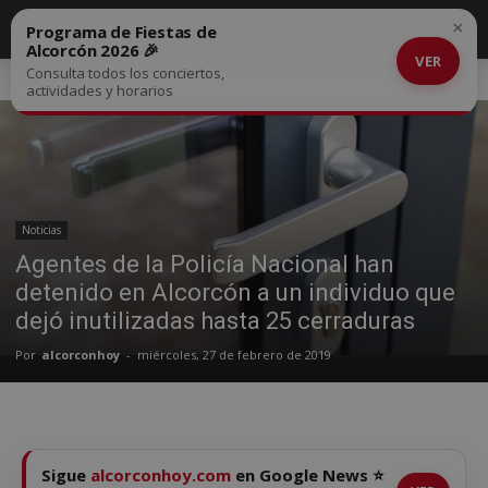
×
Programa de Fiestas de
Alcorcón 2026 🎉
VER
Consulta todos los conciertos,
Inicio
Noticias
actividades y horarios
Noticias
Agentes de la Policía Nacional han
detenido en Alcorcón a un individuo que
dejó inutilizadas hasta 25 cerraduras
Por
alcorconhoy
-
miércoles, 27 de febrero de 2019
Sigue
alcorconhoy.com
en Google News ⭐