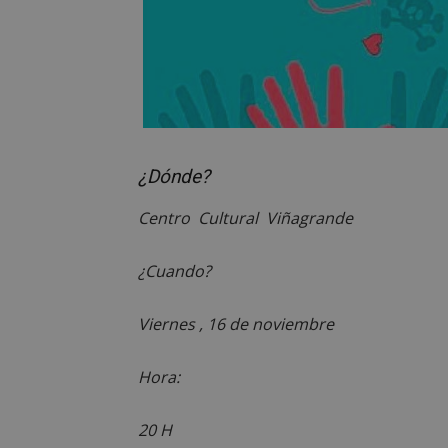
PHPSESSID
AWSALBCORS
¿Dónde?
Centro Cultural Viñagrande
sp_landing
¿Cuando?
VISITOR_PRIVACY
Viernes , 16 de noviembre
Hora:
sp_t
20 H