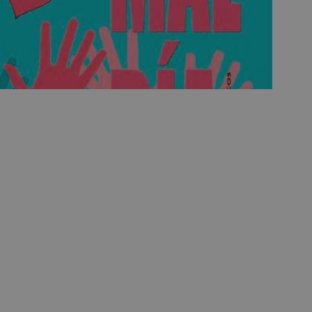
Sesión
Cookie generada por aplicaciones
PHP.net
lenguaje PHP. Este es un identifi
alcorconhoy.com
general que se utiliza para mante
de sesión del usuario. Normalm
generado al azar, la forma en qu
específico del sitio, pero un bue
mantener un estado de inicio de 
usuario entre páginas.
1 semana
Para un soporte continuo de adh
Amazon.com
de uso de CORS después de la act
Inc.
Chromium, estamos creando cook
embed.bsky.app
adicionales para cada una de esta
Google Privacy Policy
adherencia basadas en la duració
AWSALBCORS (ALB).
23 horas 59
Requerido para garantizar la func
Spotify Inc.
minutos
complemento Spotify integrado. 
.spotify.com
resultado ninguna funcionalidad e
_METADATA
5 meses 4
Esta cookie se utiliza para almace
YouTube
semanas
consentimiento del usuario y las
.youtube.com
privacidad para su interacción con 
datos sobre el consentimiento del
relación con diversas políticas y 
privacidad, asegurando que sus p
honradas en futuras sesiones.
1 año
Requerido para garantizar la func
Spotify Inc.
complemento Spotify integrado. 
.spotify.com
resultado ninguna funcionalidad e