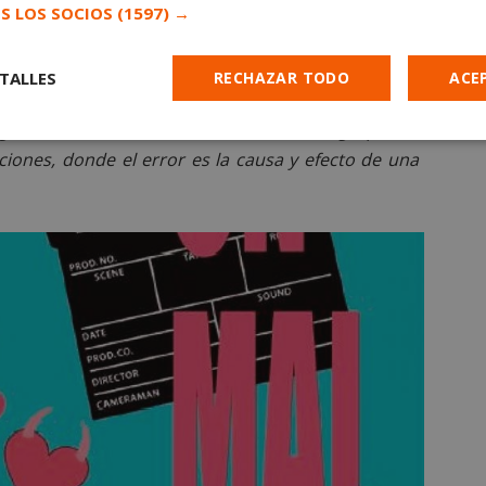
S LOS SOCIOS
(1597) →
TALLES
RECHAZAR TODO
ACE
argada de humor liviano, en donde un grupo de
Cookies de
Cookies de
Cookies de
ciones, donde el error es la causa y efecto de una
e
rendimiento
preferencias
funcionalidad
es estrictamente necesarias
Cookies de rendimiento
Cookies de prefer
Cookies de funcionalidad
Cookies no clasificadas
mente necesarias permiten la funcionalidad principal del sitio web, como el inicio d
s. El sitio web no se puede utilizar correctamente sin las cookies estrictamente nece
Proveedor
/
Vencimiento
Descripción
Dominio