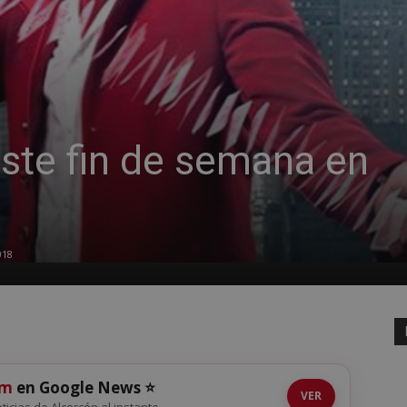
ste fin de semana en
018
om
en Google News ⭐
VER
oticias de Alcorcón al instante