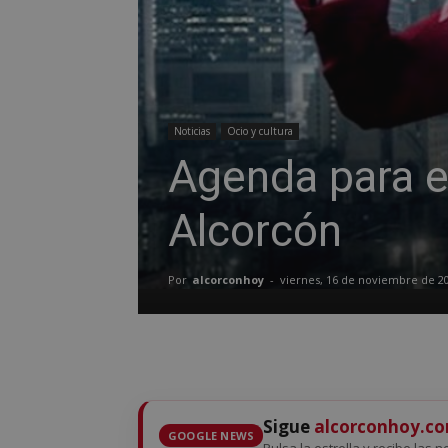
Noticias
Ocio y cultura
Agenda para e
Alcorcón
Por
alcorconhoy
-
viernes, 16 de noviembre de 2
Sigue
alcorconhoy.c
GOOGLE NEWS
Pulsa la estrella y recibe las n