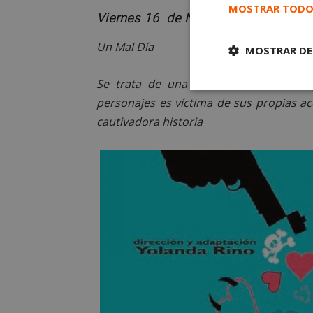
MOSTRAR TODO
Viernes 16 de Noviembre 2018
Un Mal Día
MOSTRAR DE
Se trata de una divertida revisión c
Cookies
personajes es víctima de sus propias ac
estrictament
necesarias
cautivadora historia
Cooki
Las cookies estricta
la gestión de cuenta
Nombre