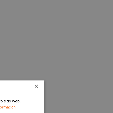
×
ro sitio web,
formación