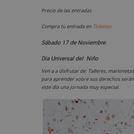
__cf_bm
Precio de las entradas
Compra tu entrada en
Ticketea
CookieScriptConse
Sábado 17 de Noviembre
Día Universal del Niño
Nombre
Nombre
Ven a a disfrutar de: Talleres, marioneta
Nombre
__gpi
__Secure-
para aprender sobre sus derechos serán 
ROLLOUT_TOKEN
test_cookie
este día una jornada muy especial.
ttwid
OAID
IDE
_ga_MP6BJ9ENMQ
iutk