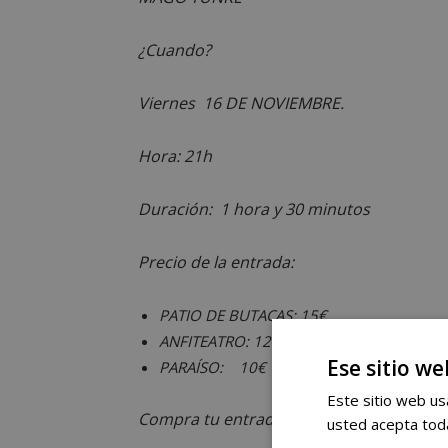
¿Cuando?
Viernes 16 DE NOVIEMBRE.
Hora: 21h
Duración: 1 hora y 30 minutos
Precio de la entrada:
PATIO DE BUTACAS: 15€
ANFITEATRO: 12€
Ese sitio we
PARAÍSO: 10€
Este sitio web usa
Compra tu entrada en
Ticketea
usted acepta toda