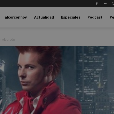
y.com
alcorconhoy
Actualidad
Especiales
Podcast
Pe
n Alcorcón