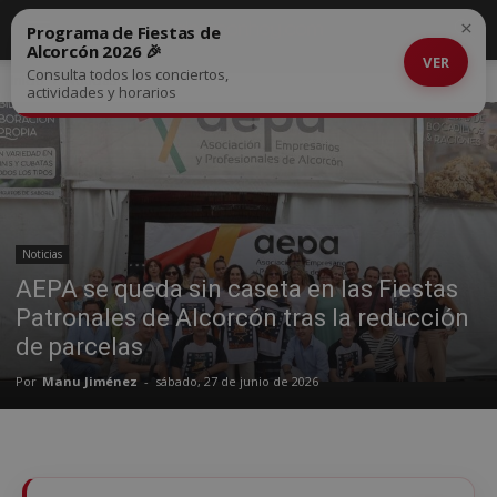
×
Programa de Fiestas de
Alcorcón 2026 🎉
VER
Consulta todos los conciertos,
Inicio
Noticias
actividades y horarios
Noticias
AEPA se queda sin caseta en las Fiestas
Patronales de Alcorcón tras la reducción
de parcelas
Por
Manu Jiménez
-
sábado, 27 de junio de 2026