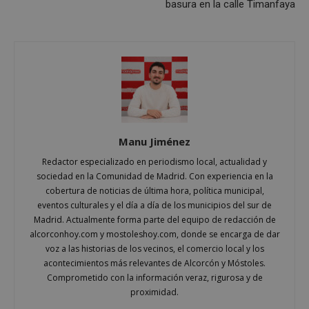
basura en la calle Timanfaya
Cookies de preferencias
Cookies de funcionalidad
Cookies no clasificadas
Las cookies estrictamente necesarias permiten la
funcionalidad principal del sitio web, como el
inicio de sesión de usuario y la gestión de cuentas.
El sitio web no se puede utilizar correctamente sin
las cookies estrictamente necesarias.
Proveedor
/
Manu Jiménez
Nombre
Vencimient
Dominio
Redactor especializado en periodismo local, actualidad y
PHPSESSID
Sesión
PHP.net
sociedad en la Comunidad de Madrid. Con experiencia en la
alcorconhoy.com
cobertura de noticias de última hora, política municipal,
eventos culturales y el día a día de los municipios del sur de
Madrid. Actualmente forma parte del equipo de redacción de
alcorconhoy.com y mostoleshoy.com, donde se encarga de dar
voz a las historias de los vecinos, el comercio local y los
acontecimientos más relevantes de Alcorcón y Móstoles.
Comprometido con la información veraz, rigurosa y de
proximidad.