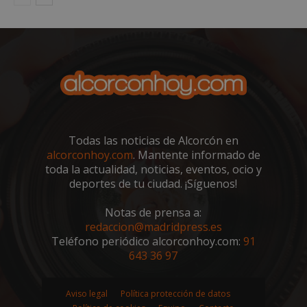
sp_landing
23 horas 59
Spotify Inc.
minutos
.spotify.com
Todas las noticias de Alcorcón en
alcorconhoy.com
. Mantente informado de
toda la actualidad, noticias, eventos, ocio y
deportes de tu ciudad. ¡Síguenos!
VISITOR_PRIVACY_METADATA
5 meses 4
YouTube
semanas
.youtube.com
Notas de prensa a:
redaccion@madridpress.es
Teléfono periódico alcorconhoy.com:
91
643 36 97
Aviso legal
Política protección de datos