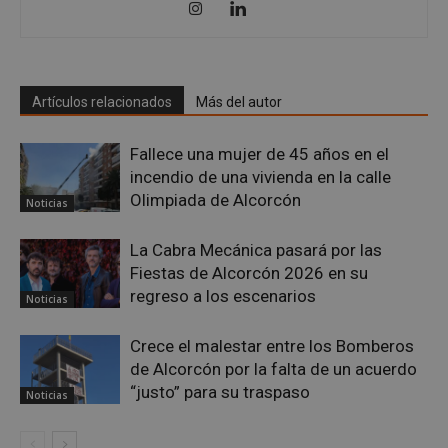
Google
Privacy Policy
Artículos relacionados
Más del autor
Fallece una mujer de 45 años en el
incendio de una vivienda en la calle
Olimpiada de Alcorcón
AWSALBCORS
1 semana
Amazon.com
Noticias
Inc.
embed.bsky.app
La Cabra Mecánica pasará por las
Fiestas de Alcorcón 2026 en su
regreso a los escenarios
Noticias
Crece el malestar entre los Bomberos
de Alcorcón por la falta de un acuerdo
“justo” para su traspaso
Noticias