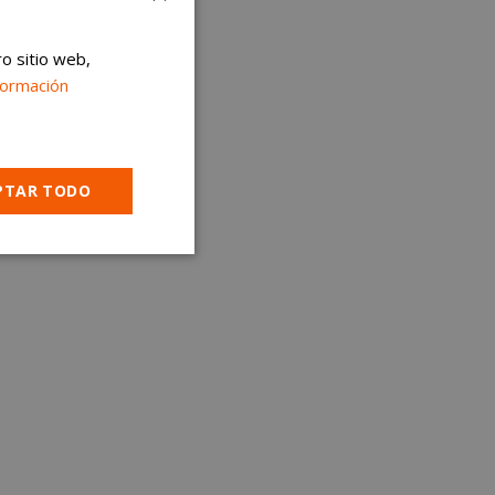
ro sitio web,
formación
PTAR TODO
Cookies no
clasificadas
encias