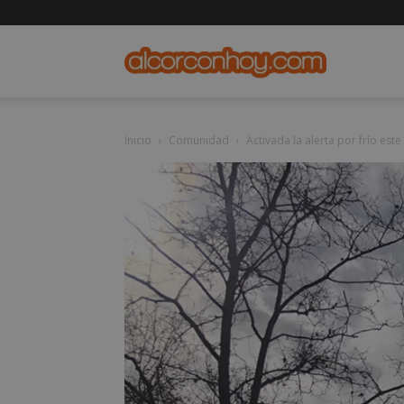
alcorconho
Inicio
Comunidad
Activada la alerta por frío este