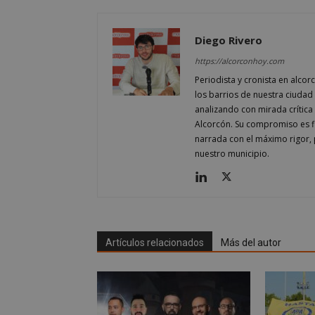
Diego Rivero
sp_t
https://alcorconhoy.com
Periodista y cronista en alcor
__cf_bm
los barrios de nuestra ciudad 
analizando con mirada crítica 
Alcorcón. Su compromiso es fi
CookieScriptConse
narrada con el máximo rigor, 
nuestro municipio.
Nombre
Nombre
Artículos relacionados
Más del autor
Nombre
__gpi
__Secure-
ROLLOUT_TOKEN
test_cookie
ttwid
OAID
IDE