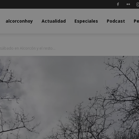
y.com
alcorconhoy
Actualidad
Especiales
Podcast
Pe
 sábado en Alcorcón y el resto...