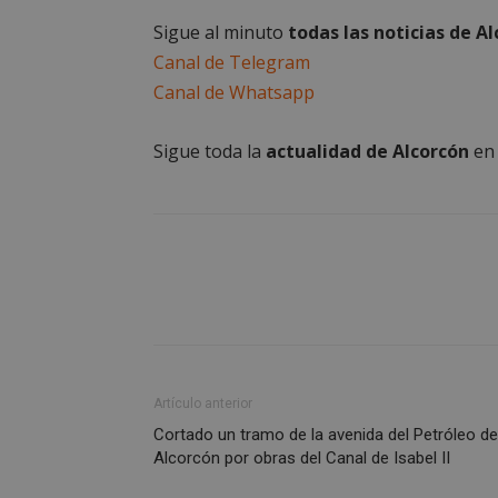
Las cookies estricta
Sigue al minuto
todas las noticias de A
la gestión de cuenta
Canal de Telegram
Nombre
Canal de Whatsapp
PHPSESSID
Sigue toda la
actualidad de Alcorcón
e
AWSALBCORS
sp_landing
Artículo anterior
Cortado un tramo de la avenida del Petróleo de
VISITOR_PRIVACY
Alcorcón por obras del Canal de Isabel II