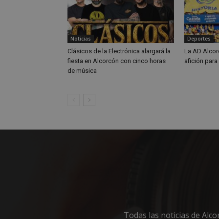
_ga_MP6BJ9ENMQ
iutk
Noticias
Deportes
_ga
Clásicos de la Electrónica alargará la
La AD Alcor
YSC
fiesta en Alcorcón con cinco horas
afición para
de música
__gads
VISITOR_INFO1_LIV
__eoi
Todas las noticias de Alc