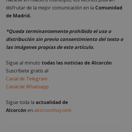
disfrutar de la mejor comunicación en la
Comunidad
de Madrid.
*Queda terminantemente prohibido el uso o
distribución sin previo consentimiento del texto o
las imágenes propias de este artículo.
sp_landing
23 horas 59
Spotify Inc.
minutos
.spotify.com
Sigue al minuto
todas las noticias de Alcorcón
.
Suscríbete gratis al
Canal de Telegram
Canal de Whatsapp
Sigue toda la
actualidad de
VISITOR_PRIVACY_METADATA
5 meses 4
Alcorcón
en
alcorconhoy.com
YouTube
semanas
.youtube.com