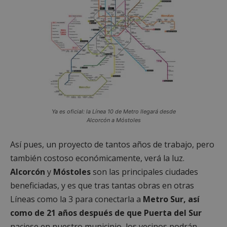
Google
Privacy Policy
Ya es oficial: la Línea 10 de Metro llegará desde
Alcorcón a Móstoles
Así pues, un proyecto de tantos años de trabajo, pero
AWSALBCORS
1 semana
Amazon.com
también costoso económicamente, verá la luz.
Inc.
embed.bsky.app
Alcorcón
y
Móstoles
son las principales ciudades
beneficiadas, y es que tras tantas obras en otras
Líneas como la 3 para conectarla a
Metro Sur, así
como de 21 años después de que Puerta del Sur
naciese en nuestro municipio, los vecinos podrán