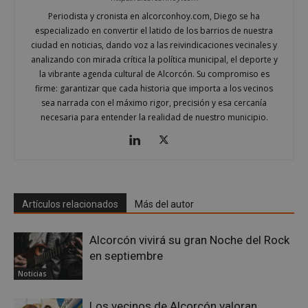
__cf_bm
29 minutos
Cloudflare Inc.
58 segundo
Periodista y cronista en alcorconhoy.com, Diego se ha
.twitter.com
especializado en convertir el latido de los barrios de nuestra
ciudad en noticias, dando voz a las reivindicaciones vecinales y
analizando con mirada crítica la política municipal, el deporte y
la vibrante agenda cultural de Alcorcón. Su compromiso es
firme: garantizar que cada historia que importa a los vecinos
sea narrada con el máximo rigor, precisión y esa cercanía
necesaria para entender la realidad de nuestro municipio.
CookieScriptConsent
4 semanas 
CookieScript
días
alcorconhoy.com
Artículos relacionados
Más del autor
Alcorcón vivirá su gran Noche del Rock
en septiembre
Noticias
Los vecinos de Alcorcón valoran