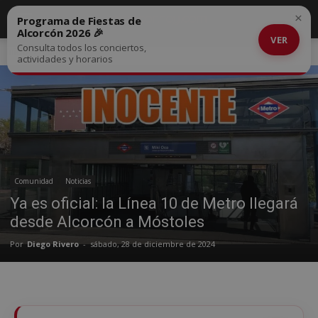
×
Programa de Fiestas de
Alcorcón 2026 🎉
VER
Consulta todos los conciertos,
Inicio
Comunidad
actividades y horarios
Comunidad
Noticias
Ya es oficial: la Línea 10 de Metro llegará
desde Alcorcón a Móstoles
Por
Diego Rivero
-
sábado, 28 de diciembre de 2024