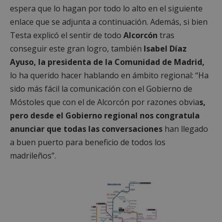
espera que lo hagan por todo lo alto en el siguiente
enlace que se adjunta a continuación. Además, si bien
Cookies estrictamente necesarias
Testa explicó el sentir de todo
Alcorcón
tras
Cookies de rendimiento
conseguir este gran logro, también
Isabel Díaz
Cookies de preferencias
Ayuso, la presidenta de la Comunidad de Madrid,
Cookies de funcionalidad
lo ha querido hacer hablando en ámbito regional: “Ha
Cookies no clasificadas
sido más fácil la comunicación con el Gobierno de
Las cookies estrictamente necesarias permiten la
Móstoles que con el de Alcorcón por razones obvia
s,
funcionalidad principal del sitio web, como el
pero desde el Gobierno regional nos congratula
inicio de sesión de usuario y la gestión de cuentas.
El sitio web no se puede utilizar correctamente sin
anunciar que todas las conversaciones
han llegado
las cookies estrictamente necesarias.
a buen puerto para beneficio de todos los
Proveedor
/
Nombre
Vencimient
Dominio
madrileños”.
PHPSESSID
Sesión
PHP.net
alcorconhoy.com