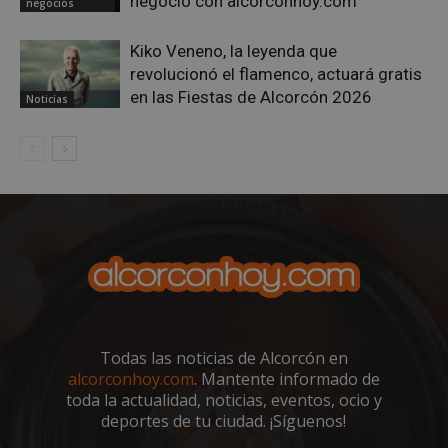
negocio con alcorconhoy.com
negocios
sp_t
1 año
Spotify Inc.
.spotify.com
Kiko Veneno, la leyenda que
revolucionó el flamenco, actuará gratis
en las Fiestas de Alcorcón 2026
Noticias
__cf_bm
29 minutos
Cloudflare Inc.
58 segundo
.twitter.com
Todas las noticias de Alcorcón en
alcorconhoy.com
. Mantente informado de
toda la actualidad, noticias, eventos, ocio y
CookieScriptConsent
4 semanas 
CookieScript
deportes de tu ciudad. ¡Síguenos!
días
alcorconhoy.com