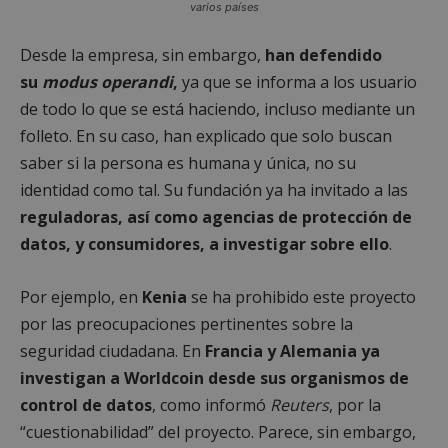
varios países
Cookies de
Cookies de
preferencias
funcionalidad
Desde la empresa, sin embargo,
han defendido
su
modus operandi
,
ya que se informa a los usuario
de todo lo que se está haciendo, incluso mediante un
Cookies no clasificadas
folleto. En su caso, han explicado que solo buscan
saber si la persona es humana y única, no su
identidad como tal. Su fundación ya ha invitado a las
reguladoras, así como agencias de protección de
datos, y consumidores, a investigar sobre ello
.
Cookies estrictamente necesarias
Cookies de rendimiento
Por ejemplo, en
Kenia
se ha prohibido este proyecto
Cookies de preferencias
por las preocupaciones pertinentes sobre la
Cookies de funcionalidad
seguridad ciudadana. En
Francia y Alemania ya
Cookies no clasificadas
investigan a Worldcoin desde sus organismos de
control de datos
, como informó
Reuters
, por la
Las cookies estrictamente necesarias permiten la
funcionalidad principal del sitio web, como el
“cuestionabilidad” del proyecto. Parece, sin embargo,
inicio de sesión de usuario y la gestión de cuentas.