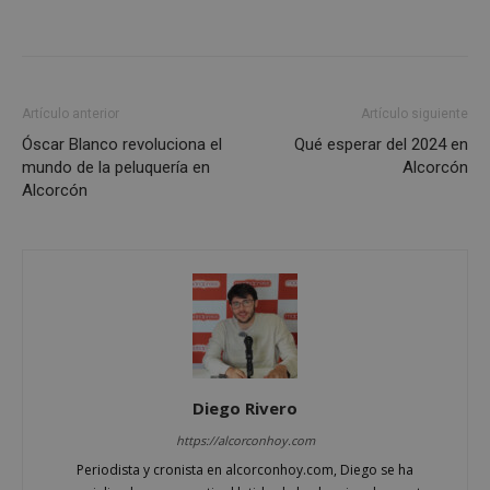
AWSALBCORS
1 semana
Amazon.com
Inc.
embed.bsky.app
Artículo anterior
Artículo siguiente
Óscar Blanco revoluciona el
Qué esperar del 2024 en
mundo de la peluquería en
Alcorcón
Alcorcón
Diego Rivero
sp_landing
23 horas 59
Spotify Inc.
https://alcorconhoy.com
minutos
.spotify.com
Periodista y cronista en alcorconhoy.com, Diego se ha