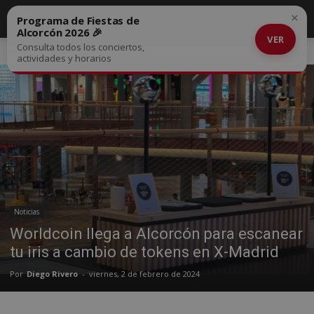
×
Programa de Fiestas de
Alcorcón 2026 🎉
VER
Consulta todos los conciertos,
Inicio
Noticias
actividades y horarios
Noticias
Worldcoin llega a Alcorcón para escanear
tu iris a cambio de tokens en X-Madrid
Por
Diego Rivero
-
viernes, 2 de febrero de 2024