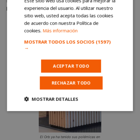
singular protección debido al artículo 9 del
Este sitio web usa cookies para mejorar la
experiencia del usuario. Al utilizar nuestro
Reglamento General de
Protección de Datos
.
sitio web, usted acepta todas las cookies
de acuerdo con nuestra Política de
cookies.
Más información
MOSTRAR TODOS LOS SOCIOS
(1597)
→
ACEPTAR TODO
RECHAZAR TODO
MOSTRAR DETALLES
Cookies
Cookies de
estrictamente
rendimiento
necesarias
El Orb ya ha tenido sus polémicas en