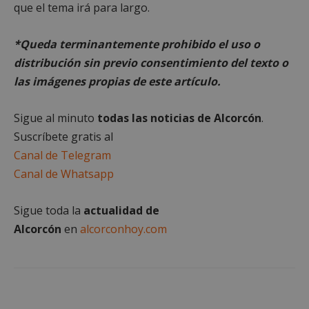
El sitio web no se puede utilizar correctamente sin
que el tema irá para largo.
las cookies estrictamente necesarias.
Proveedor
/
Nombre
Vencimient
*Queda terminantemente prohibido el uso o
Dominio
distribución sin previo consentimiento del texto o
PHPSESSID
Sesión
PHP.net
alcorconhoy.com
las imágenes propias de este artículo.
Sigue al minuto
todas las noticias de Alcorcón
.
Suscríbete gratis al
Canal de Telegram
Canal de Whatsapp
Sigue toda la
actualidad de
Alcorcón
en
alcorconhoy.com
Google
Privacy Policy