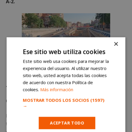
A-2.
×
Ese sitio web utiliza cookies
Este sitio web usa cookies para mejorar la
Viajar desde Alcorcón será más complicado este verano:
experiencia del usuario. Al utilizar nuestro
obras y cortes en la A-5 y la M-50
sitio web, usted acepta todas las cookies
de acuerdo con nuestra Política de
También continúan las obras en
cookies.
Más información
el Eje Culebro
MOSTRAR TODOS LOS SOCIOS
(1597)
→
De forma paralela, durante el verano finalizarán los
ACEPTAR TODO
trabajos del denominado
Eje Culebro, situado en
otro tramo de la M-50.
Estas actuaciones incluyen la