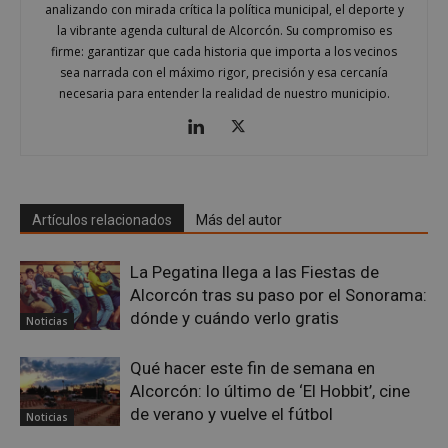
analizando con mirada crítica la política municipal, el deporte y
la vibrante agenda cultural de Alcorcón. Su compromiso es
firme: garantizar que cada historia que importa a los vecinos
sea narrada con el máximo rigor, precisión y esa cercanía
necesaria para entender la realidad de nuestro municipio.
sp_landing
23 horas 59
Spotify Inc.
minutos
.spotify.com
Artículos relacionados
Más del autor
La Pegatina llega a las Fiestas de
Alcorcón tras su paso por el Sonorama:
dónde y cuándo verlo gratis
Noticias
VISITOR_PRIVACY_METADATA
5 meses 4
YouTube
semanas
.youtube.com
Qué hacer este fin de semana en
Alcorcón: lo último de ‘El Hobbit’, cine
de verano y vuelve el fútbol
Noticias