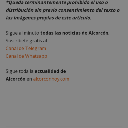
*Queda terminantemente prohibido el uso o
Cookies estrictamente necesarias
distribución sin previo consentimiento del texto o
Cookies de rendimiento
las imágenes propias de este artículo.
Cookies de preferencias
Cookies de funcionalidad
Sigue al minuto
todas las noticias de Alcorcón
.
Cookies no clasificadas
Suscríbete gratis al
Las cookies estrictamente necesarias permiten la
Canal de Telegram
funcionalidad principal del sitio web, como el
Canal de Whatsapp
inicio de sesión de usuario y la gestión de cuentas.
El sitio web no se puede utilizar correctamente sin
las cookies estrictamente necesarias.
Sigue toda la
actualidad de
Proveedor
/
Nombre
Vencimient
Dominio
Alcorcón
en
alcorconhoy.com
PHPSESSID
Sesión
PHP.net
alcorconhoy.com