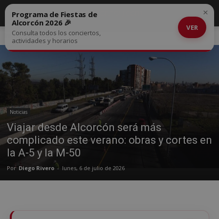
×
Programa de Fiestas de
Alcorcón 2026 🎉
VER
Consulta todos los conciertos,
Inicio
Noticias
actividades y horarios
Noticias
Viajar desde Alcorcón será más
complicado este verano: obras y cortes en
la A-5 y la M-50
Por
Diego Rivero
-
lunes, 6 de julio de 2026