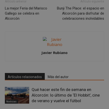
funcionalidad principal del sitio web, como el
Artículo anterior
Artículo siguiente
inicio de sesión de usuario y la gestión de cuentas.
La mejor Feria del Marisco
Bunji The Place: el espacio en
El sitio web no se puede utilizar correctamente sin
las cookies estrictamente necesarias.
Gallego se celebra en
Alcorcón para disfrutar de
Alcorcón
celebraciones inolvidables
Proveedor
/
Nombre
Vencimient
Dominio
PHPSESSID
Sesión
PHP.net
alcorconhoy.com
Javier Rubiano
Artículos relacionados
Más del autor
Qué hacer este fin de semana en
Alcorcón: lo último de ‘El Hobbit’, cine
Google
de verano y vuelve el fútbol
Noticias
Privacy Policy