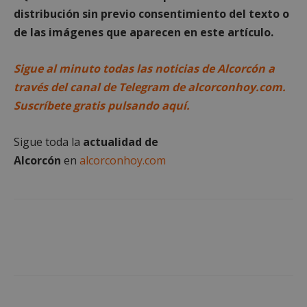
distribución sin previo consentimiento del texto o
de las imágenes que aparecen en este artículo.
Cookies de
Cookies de
preferencias
funcionalidad
Sigue al minuto todas las noticias de Alcorcón a
través del canal de Telegram de alcorconhoy.com.
Cookies no clasificadas
Suscríbete gratis pulsando aquí.
Sigue toda la
actualidad de
Alcorcón
en
alcorconhoy.com
Cookies estrictamente necesarias
Cookies de rendimiento
Cookies de preferencias
Cookies de funcionalidad
Cookies no clasificadas
Las cookies estrictamente necesarias permiten la