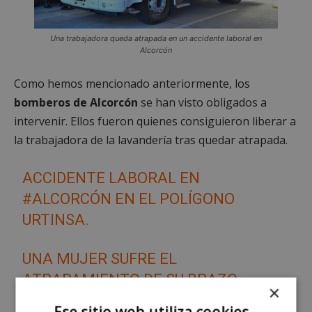
Una trabajadora queda atrapada en un accidente laboral en
Alcorcón
Como hemos mencionado anteriormente, los
bomberos de
Alcorcón
se han visto obligados a
intervenir. Ellos fueron quienes consiguieron liberar a
la trabajadora de la lavandería tras quedar atrapada.
ACCIDENTE LABORAL EN
#ALCORCÓN
EN EL POLÍGONO
URTINSA.
UNA MUJER SUFRE EL
ATRAPAMIENTO DE SU BRAZO
×
DERECHO MIENTRAS TRABAJABA EN
Ese sitio web utiliza cookies