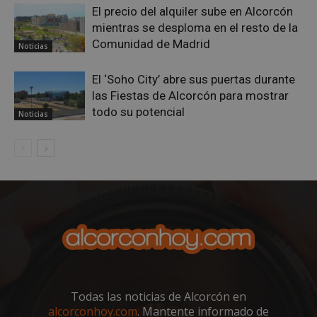
El precio del alquiler sube en Alcorcón
mientras se desploma en el resto de la
Comunidad de Madrid
Noticias
AWSALBCORS
1 semana
Amazon.com
Inc.
El ‘Soho City’ abre sus puertas durante
embed.bsky.app
las Fiestas de Alcorcón para mostrar
todo su potencial
Noticias
Todas las noticias de Alcorcón en
sp_landing
23 horas 59
Spotify Inc.
minutos
.spotify.com
alcorconhoy.com
. Mantente informado de