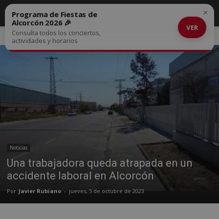
×
Programa de Fiestas de
Alcorcón 2026 🎉
VER
Consulta todos los conciertos,
Inicio
Noticias
actividades y horarios
Noticias
Una trabajadora queda atrapada en un
accidente laboral en Alcorcón
Por
Javier Rubiano
-
jueves, 5 de octubre de 2023