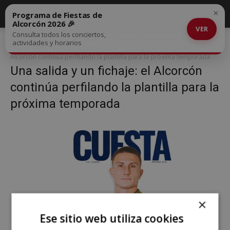
×
Programa de Fiestas de
Alcorcón 2026 🎉
VER
Consulta todos los conciertos,
Inicio
Una salida y un fichaje: el Alcorcón continúa perfilando la
actividades y horarios
plantilla para la próxima temporada
Una salida y un fichaje: el
Alcorcón continúa perfilando la plantilla para la próxima temporada
Una salida y un fichaje: el Alcorcón
continúa perfilando la plantilla para la
próxima temporada
×
Ese sitio web utiliza cookies