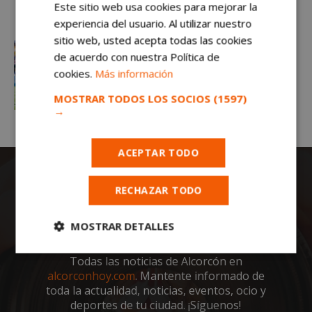
Este sitio web usa cookies para mejorar la
experiencia del usuario. Al utilizar nuestro
sitio web, usted acepta todas las cookies
de acuerdo con nuestra Política de
cookies.
Más información
MOSTRAR TODOS LOS SOCIOS
(1597)
→
ACEPTAR TODO
RECHAZAR TODO
MOSTRAR DETALLES
Cookies
Cookies de
Todas las noticias de Alcorcón en
estrictamente
rendimiento
alcorconhoy.com
. Mantente informado de
necesarias
toda la actualidad, noticias, eventos, ocio y
deportes de tu ciudad. ¡Síguenos!