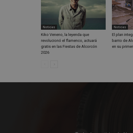
sp_t
Noticias
Noticias
Kiko Veneno, la leyenda que
El plan integ
__cf_bm
revolucionó el flamenco, actuará
barrio de A
gratis en las Fiestas de Alcorcón
en su prime
2026
CookieScriptConse
Nombre
Nombre
Nombre
__gpi
__Secure-
ROLLOUT_TOKEN
test_cookie
ttwid
OAID
IDE