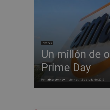
Noticias
Un millón de 
Prime Day
Por
alcorconhoy
-
viernes, 12 de julio de 2019