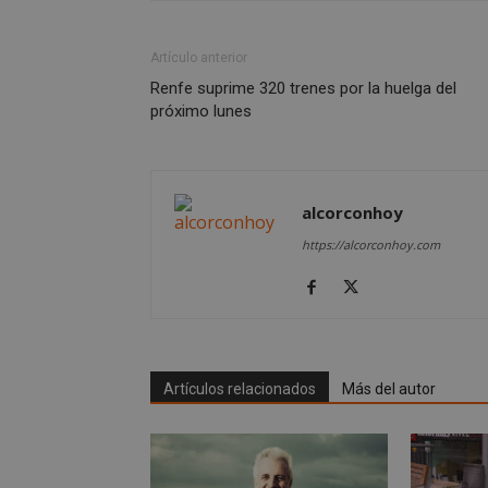
Las cookies estricta
la gestión de cuenta
Artículo anterior
Renfe suprime 320 trenes por la huelga del
Nombre
próximo lunes
PHPSESSID
alcorconhoy
https://alcorconhoy.com
AWSALBCORS
sp_landing
Artículos relacionados
Más del autor
VISITOR_PRIVACY