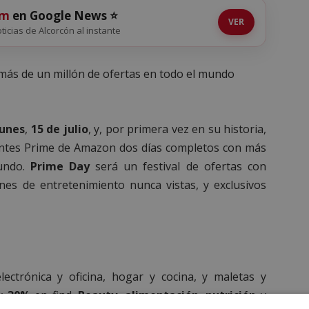
om
en Google News ⭐
VER
oticias de Alcorcón al instante
más de un millón de ofertas en todo el mundo
lunes
,
15 de julio
, y, por primera vez en su historia,
ientes Prime de Amazon dos días completos con más
mundo.
Prime Day
será un festival de ofertas con
nes de entretenimiento nunca vistas, y exclusivos
ctrónica y oficina, hogar y cocina, y maletas y
 y
30%
en find.
Beauty
,
alimentación
,
nutrición
y