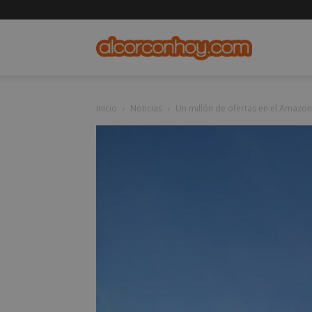
alcorconho
Inicio
Noticias
Un millón de ofertas en el Amazo