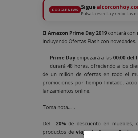
Sigue
alcorconhoy.c
GOOGLE NEWS
Pulsa la estrella y recibe las n
El Amazon Prime Day 2019
contará con 
incluyendo Ofertas Flash con novedades.
Prime Day
empezará a las
00:00 del 
durará 48 horas, ofreciendo a los cl
de un millón de ofertas en todo el 
promociones por tiempo limitado, accio
lanzamientos online.
Toma nota……
Del
20%
de descuento en muebles, ele
productos de
viaje de AmazonBasics
;