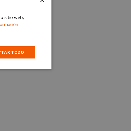
×
ro sitio web,
formación
PTAR TODO
Cookies no
clasificadas
encias