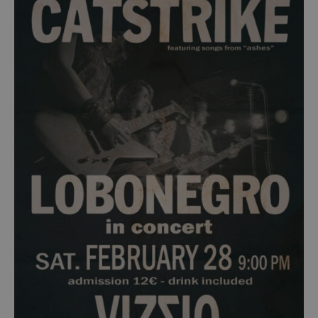
Cookies estrictamente necesarias
Cookies de rendimiento
Cookies de preferencias
Cookies de funcionalidad
Cookies no clasificadas
Las cookies estrictamente necesarias permiten la
funcionalidad principal del sitio web, como el
inicio de sesión de usuario y la gestión de cuentas.
El sitio web no se puede utilizar correctamente sin
las cookies estrictamente necesarias.
Proveedor
/
Nombre
Vencimient
Dominio
PHPSESSID
Sesión
PHP.net
alcorconhoy.com