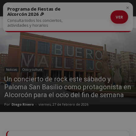
×
Programa de Fiestas de
Alcorcón 2026 🎉
VER
Consulta todos los conciertos,
Inicio
Noticias
actividades y horarios
Noticias
Ocio y cultura
Un concierto de rock este sábado y
Paloma San Basilio como protagonista en
Alcorcón para el ocio del fin de semana
Por
Diego Rivero
-
viernes, 27 de febrero de 2026