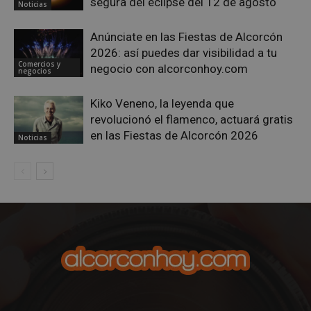
segura del eclipse del 12 de agosto
Noticias
__cf_bm
29 minutos
Cloudflare Inc.
58 segundo
.twitter.com
Anúnciate en las Fiestas de Alcorcón
2026: así puedes dar visibilidad a tu
Comercios y
negocio con alcorconhoy.com
negocios
Kiko Veneno, la leyenda que
revolucionó el flamenco, actuará gratis
en las Fiestas de Alcorcón 2026
Noticias
CookieScriptConsent
4 semanas 
CookieScript
días
alcorconhoy.com