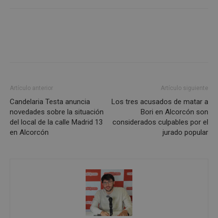
Artículo anterior
Artículo siguiente
Candelaria Testa anuncia
Los tres acusados de matar a
sp_landing
23 horas 59
Spotify Inc.
minutos
novedades sobre la situación
Bori en Alcorcón son
.spotify.com
del local de la calle Madrid 13
considerados culpables por el
en Alcorcón
jurado popular
VISITOR_PRIVACY_METADATA
5 meses 4
YouTube
semanas
.youtube.com