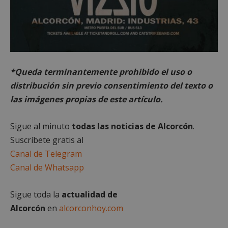
*Queda terminantemente prohibido el uso o
distribución sin previo consentimiento del texto o
las imágenes propias de este artículo.
Google
Privacy Policy
Sigue al minuto
todas las noticias de Alcorcón
.
Suscríbete gratis al
Canal de Telegram
AWSALBCORS
1 semana
Canal de Whatsapp
Amazon.com
Inc.
embed.bsky.app
Sigue toda la
actualidad de
Alcorcón
en
alcorconhoy.com