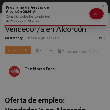
×
Programa de Fiestas de
Alcorcón 2026 🎉
VER
Consulta todos los conciertos,
actividades y horarios
Vendedor/a en Alcorcón
alcorconhoy
-
lunes, 6 de junio de 2022
0
Tiempo completo
Alcorcón
Publicado hace 4 años
The North Face
Oferta de empleo: