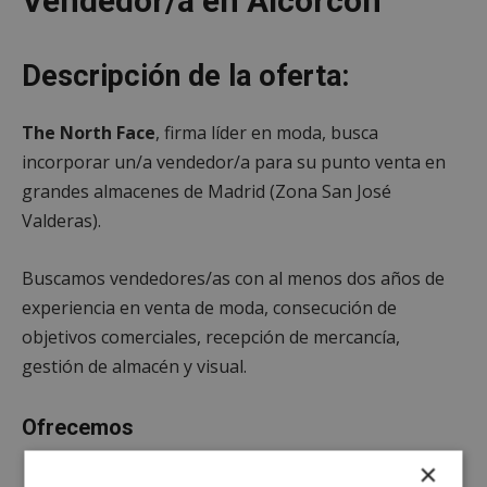
Vendedor/a en Alcorcón
Descripción de la oferta:
The North Face
, firma líder en moda, busca
incorporar un/a vendedor/a para su punto venta en
grandes almacenes de Madrid (Zona San José
Valderas).
Buscamos vendedores/as con al menos dos años de
experiencia en venta de moda, consecución de
objetivos comerciales, recepción de mercancía,
gestión de almacén y visual.
Ofrecemos
×
Jornada de 40h/semana.