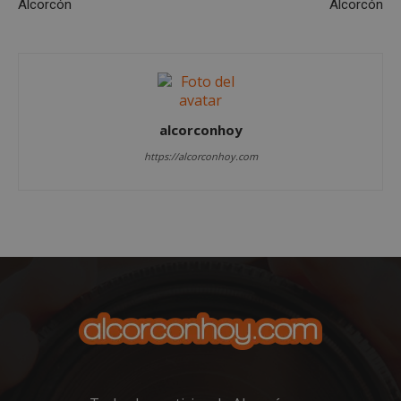
Alcorcón
Alcorcón
Cookies de
Cookies de
preferencias
funcionalidad
alcorconhoy
Cookies no clasificadas
https://alcorconhoy.com
Cookies estrictamente necesarias
Cookies de rendimiento
Cookies de preferencias
Cookies de funcionalidad
Cookies no clasificadas