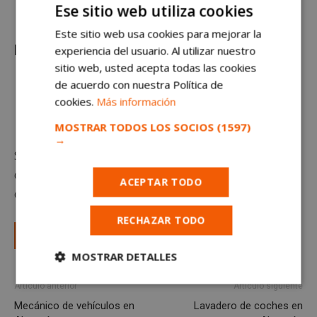
Ese sitio web utiliza cookies
Contrato de sustitución de baja médica y baja maternal.
Este sitio web usa cookies para mejorar la
Requisitos
experiencia del usuario. Al utilizar nuestro
sitio web, usted acepta todas las cookies
Dos años de experiencia en venta de moda.
de acuerdo con nuestra Política de
Orientación al cliente y a las ventas.
cookies.
Más información
Buen nivel de inglés.
MOSTRAR TODOS LOS SOCIOS
(1597)
→
Si crees cumplir los requisitos y quieres formar parte
de la familia The North Face, ¡nosotros queremos
ACEPTAR TODO
conocerte!
RECHAZAR TODO
Solicitar en Talent.com
MOSTRAR DETALLES
Cookies
Cookies de
Artículo anterior
Artículo siguiente
estrictamente
rendimiento
Mecánico de vehículos en
Lavadero de coches en
necesarias