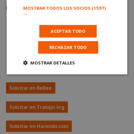
Requisitos mínimos:
MOSTRAR TODOS LOS SOCIOS
(1597)
→
Residir en provincia del puesto vacante
ACEPTAR TODO
Experiencia previa de al menos 1 año en funciones
similares
Experiencia en gestión administrativa
RECHAZAR TODO
Manejo de programas ofimáticos (Excel, Word..)
Habilidades comunicativas
MOSTRAR DETALLES
Capacidad organizativa
Cookies
Cookies de
estrictamente
rendimiento
necesarias
Solicitar en BeBee
Solicitar en Trabajo.org
Cookies de
Cookies de
preferencias
funcionalidad
Solicitar en Hacendo.com