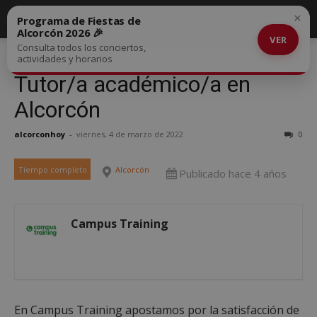
×
Programa de Fiestas de
Alcorcón 2026 🎉
VER
Consulta todos los conciertos,
actividades y horarios
Tutor/a académico/a en
Alcorcón
alcorconhoy
-
viernes, 4 de marzo de 2022
0
Tiempo completo
Alcorcón
Publicado hace 4 años
Campus Training
En Campus Training apostamos por la satisfacción de