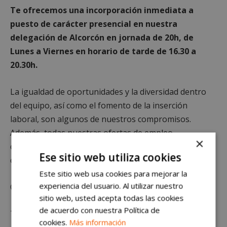
Te ofrecemos una incorporación inmediata a
puesto de carácter presencial en nuestra
delegación de Alcorcón en jornada de 20h, de
Lunes a Viernes en horario de tarde de 16.30 a
20.30h.
La igualdad de oportunidades y la diversidad dentro
del equipo, así como el fomento de la inserción
laboral, son algunos de nuestros compromisos.
Además, todas nuestras ofertas de empleo
×
contemplan a personas que estén en posesión del
Ese sitio web utiliza cookies
certificado de discapacidad.
Este sitio web usa cookies para mejorar la
experiencia del usuario. Al utilizar nuestro
Comienza tu futuro en Campus Training.
sitio web, usted acepta todas las cookies
de acuerdo con nuestra Política de
Te esperamos
cookies.
Más información