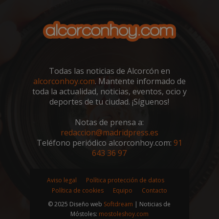
alcorconhoy.com
Todas las noticias de Alcorcón en
alcorconhoy.com
. Mantente informado de
toda la actualidad, noticias, eventos, ocio y
deportes de tu ciudad. ¡Síguenos!
Notas de prensa a:
Google
redaccion@madridpress.es
Privacy Policy
Teléfono periódico alcorconhoy.com:
91
643 36 97
Aviso legal
Política protección de datos
Política de cookies
Equipo
Contacto
AWSALBCORS
1 semana
Amazon.com
Inc.
© 2025 Diseño web
Softdream
| Noticias de
embed.bsky.app
Móstoles:
mostoleshoy.com