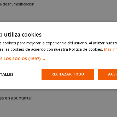
n/deshumidificación
milar.
b utiliza cookies
 o PLC (nivel medio).
 cookies para mejorar la experiencia del usuario. Al utilizar nuest
entes tipos de válvulas y actuadores.
s las cookies de acuerdo con nuestra Política de cookies.
Más in
y motores eléctricos.
conducción carretillas.
S LOS SOCIOS
(1597) →
ajos en altura.
en su puesto de trabajo y para acceder a instalaciones de client
TALLES
RECHAZAR TODO
ACE
os de humidificación/deshumidificación.
Cookies de
Cookies de
Cookies de
e
rendimiento
preferencias
funcionalidad
des en apuntarte!