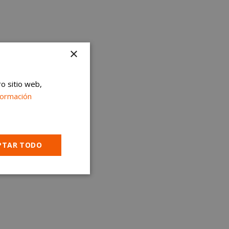
×
ro sitio web,
formación
es.
PTAR TODO
Cookies no
clasificadas