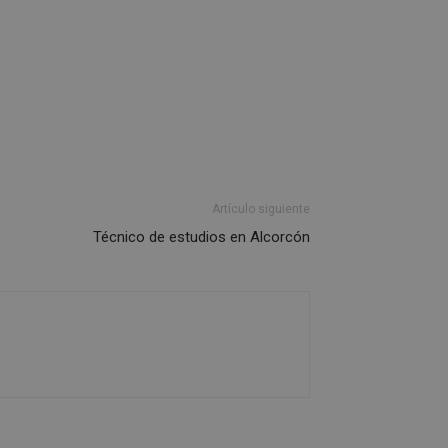
encias
e sesión de usuario y
sarias.
Artículo siguiente
 basadas en el
Técnico de estudios en Alcorcón
cador de propósito
ner las variables
ente es un número
e se usa puede ser
n ejemplo es
sesión para un
erencia con casos
ualización de
ies de adherencia
s características de
n llamadas