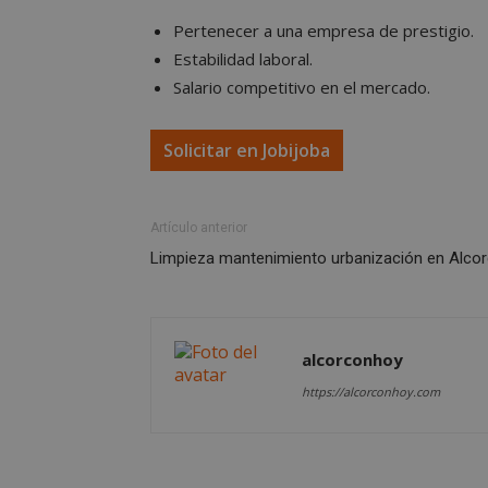
Pertenecer a una empresa de prestigio.
Estabilidad laboral.
Cooki
Salario competitivo en el mercado.
Las cookies estricta
Solicitar en Jobijoba
la gestión de cuenta
Nombre
Artículo anterior
PHPSESSID
Limpieza mantenimiento urbanización en Alco
alcorconhoy
AWSALBCORS
https://alcorconhoy.com