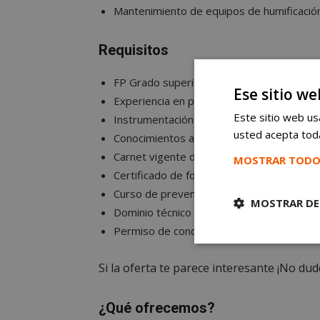
Mantenimiento de equipos de humificació
Requisitos
FP Grado superior en Electromecánica o si
Ese sitio we
Experiencia en programación de autómatas
Este sitio web usa
Instrumentación con conocimiento de difer
usted acepta toda
Conocimientos altos de electricidad, RBT 
Carnet vigente de operador puente grúa y 
MOSTRAR TODO
Certificado de formación en PRL para trab
Curso de prevención de riesgos requerido 
MOSTRAR DE
Dominio técnico y mantenimiento de equip
Permiso de conducir vehículos B vigente.
Cookies
estrictament
Si la oferta te parece interesante ¡No du
necesarias
¿Qué ofrecemos?