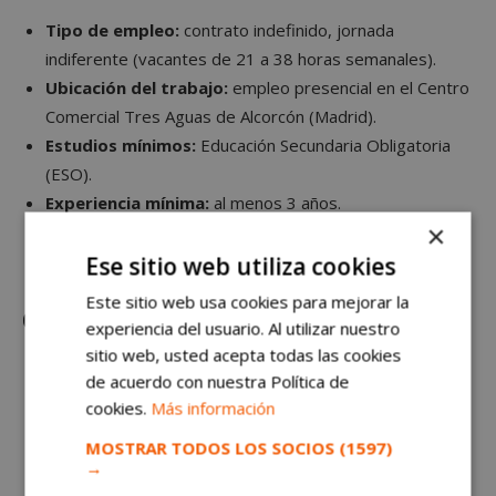
Tipo de empleo:
contrato indefinido, jornada
indiferente (vacantes de 21 a 38 horas semanales).
Ubicación del trabajo:
empleo presencial en el Centro
Comercial Tres Aguas de Alcorcón (Madrid).
Estudios mínimos:
Educación Secundaria Obligatoria
(ESO).
Experiencia mínima:
al menos 3 años.
×
Salario:
entre 750 y 1.600 euros brutos al mes.
Número de vacantes:
5.
Ese sitio web utiliza cookies
Este sitio web usa cookies para mejorar la
Ofrecemos:
experiencia del usuario. Al utilizar nuestro
sitio web, usted acepta todas las cookies
Proyecto estable.
de acuerdo con nuestra Política de
Formación.
cookies.
Más información
Buen ambiente.
MOSTRAR TODOS LOS SOCIOS
(1597)
Salario según jornada + incentivos.
→