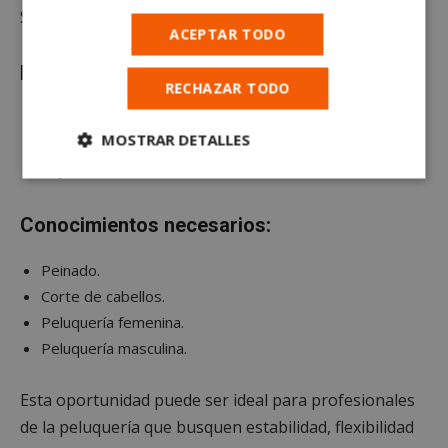
Si te interesa, inscríbete en la oferta.
ACEPTAR TODO
Estudios y experiencia:
RECHAZAR TODO
Estudios mínimos:
Educación Secundaria Obligatoria
MOSTRAR DETALLES
(ESO).
Experiencia mínima:
al menos 3 años.
Cookies
Cookies de
estrictamente
rendimiento
necesarias
Conocimientos necesarios:
Peinado.
Cookies de
Cookies de
Corte de cabellos.
preferencias
funcionalidad
Peluquería femenina.
Peluquería masculina.
Cookies no clasificadas
Esta oportunidad puede ser ideal para profesionales
de la peluquería que busquen estabilidad, flexibilidad