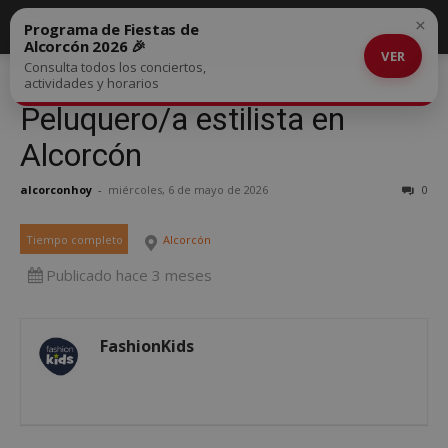
×
Programa de Fiestas de
Alcorcón 2026 🎉
VER
Consulta todos los conciertos,
actividades y horarios
Peluquero/a estilista en
Alcorcón
alcorconhoy
-
miércoles, 6 de mayo de 2026
0
Tiempo completo
Alcorcón
Publicado hace 3 meses
FashionKids