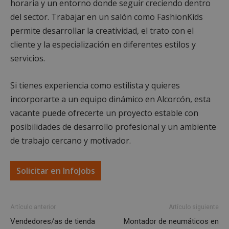
horaria y un entorno donde seguir creciendo dentro
del sector. Trabajar en un salón como FashionKids
permite desarrollar la creatividad, el trato con el
Cookies estrictamente necesarias
cliente y la especialización en diferentes estilos y
Cookies de rendimiento
servicios.
Cookies de preferencias
Cookies de funcionalidad
Si tienes experiencia como estilista y quieres
Cookies no clasificadas
incorporarte a un equipo dinámico en Alcorcón, esta
vacante puede ofrecerte un proyecto estable con
Las cookies estrictamente necesarias permiten la
funcionalidad principal del sitio web, como el
posibilidades de desarrollo profesional y un ambiente
inicio de sesión de usuario y la gestión de cuentas.
de trabajo cercano y motivador.
El sitio web no se puede utilizar correctamente sin
las cookies estrictamente necesarias.
Proveedor
/
Nombre
Vencimient
Solicitar en InfoJobs
Dominio
PHPSESSID
Sesión
PHP.net
alcorconhoy.com
Artículo anterior
Artículo siguiente
Vendedores/as de tienda
Montador de neumáticos en