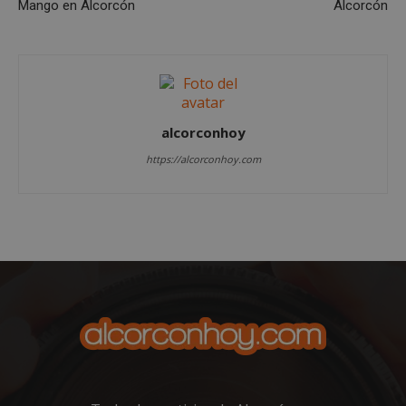
Mango en Alcorcón
Alcorcón
alcorconhoy
https://alcorconhoy.com
Google
Privacy Policy
AWSALBCORS
1 semana
Amazon.com
Inc.
embed.bsky.app