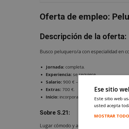
Oferta de empleo: Pel
Descripción de la oferta:
Busco peluquero/a con especialidad en co
Jornada:
completa.
Experiencia:
se requiere.
Salario:
900 € – 1.600 € mensuales.
Ese sitio we
Extras:
700 €.
Inicio:
incorporación inmediata.
Este sitio web usa
usted acepta toda
Sobre S.21:
MOSTRAR TODO
Lugar cómodo y agradable para trabajar 