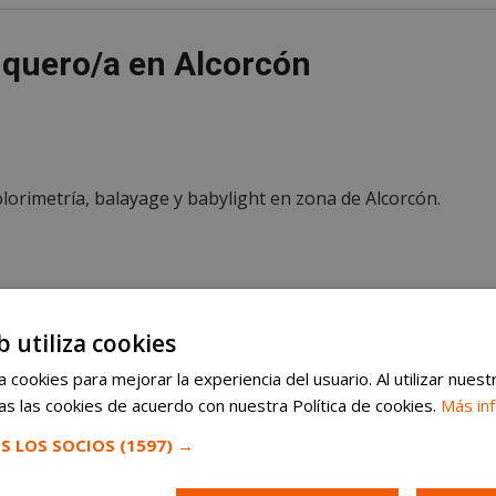
uquero/a en Alcorcón
lorimetría, balayage y babylight en zona de Alcorcón.
b utiliza cookies
 cookies para mejorar la experiencia del usuario. Al utilizar nuest
s las cookies de acuerdo con nuestra Política de cookies.
Más in
S LOS SOCIOS
(1597) →
buen ambiente de trabajo.