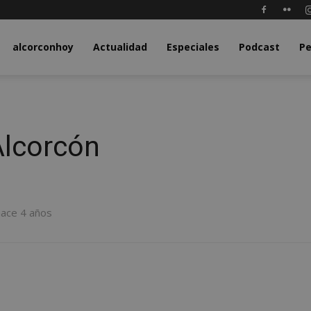
y.com
alcorconhoy
Actualidad
Especiales
Podcast
Pe
Alcorcón
hace 4 años