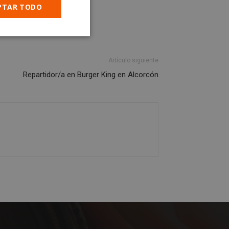
PTAR TODO
Cookies no
clasificadas
Artículo siguiente
Repartidor/a en Burger King en Alcorcón
encias
e sesión de usuario y
sarias.
 basadas en el
cador de propósito
ner las variables
ente es un número