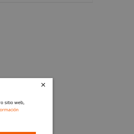
×
ro sitio web,
formación