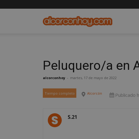
alcorconho
Peluquero/a en 
alcorconhoy
-
martes, 17 de mayo de 2022
Tiempo completo
Alcorcón
Publicado 
S.21