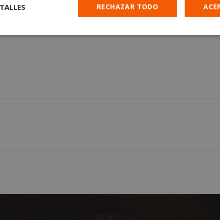
TALLES
RECHAZAR TODO
ACE
Cookies de
Cookies de
Cookies de
e
rendimiento
preferencias
funcionalidad
es estrictamente necesarias
Cookies de rendimiento
Cookies de prefer
Cookies de funcionalidad
Cookies no clasificadas
mente necesarias permiten la funcionalidad principal del sitio web, como el inicio d
s. El sitio web no se puede utilizar correctamente sin las cookies estrictamente nece
Proveedor
/
Vencimiento
Descripción
Dominio
Sesión
Cookie generada por aplicaciones
PHP.net
lenguaje PHP. Este es un identifi
alcorconhoy.com
general que se utiliza para mante
de sesión del usuario. Normalm