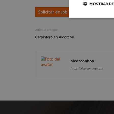
MOSTRAR DE
Solicitar en Job Today
Cookies
estrictament
necesarias
Artículo anterior
Carpintero en Alcorcón
alcorconhoy
Cooki
https://alcorconhoy.com
Las cookies estricta
la gestión de cuenta
Nombre
PHPSESSID