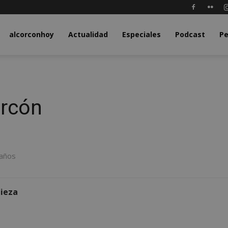
y.com
alcorconhoy
Actualidad
Especiales
Podcast
Pe
orcón
 años
pieza