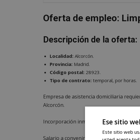
Oferta de empleo: Lim
Descripción de la oferta:
Localidad:
Alcorcón.
Provincia:
Madrid.
Código postal:
28923.
Tipo de contrato:
temporal, por horas.
Empresa de asistencia domiciliaria requ
Alcorcón.
Ese sitio we
Incorporación inmediata con contrato y co
Este sitio web usa
Salario a convenir.
usted acepta toda