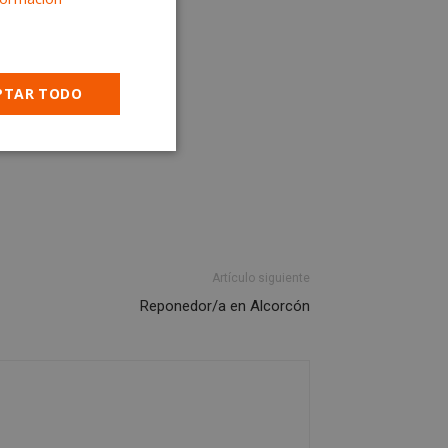
PTAR TODO
Cookies no
clasificadas
Artículo siguiente
Reponedor/a en Alcorcón
encias
e sesión de usuario y
sarias.