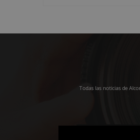
PHPSESSID
AWSALBCORS
sp_landing
Todas las noticias de Alc
VISITOR_PRIVACY
© 2025 Diseño web
Softdream
| No
sp_t