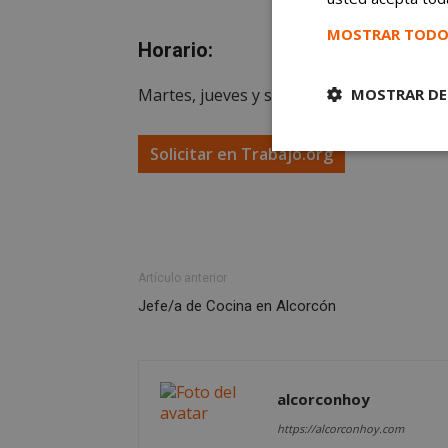
MOSTRAR TODO
Horario:
Martes, jueves y sábados 9-11 h.
MOSTRAR DE
Solicitar en Trabajo.org
Cookies
estrictament
necesarias
Artículo anterior
Jefe/a de Cocina en Alcorcón
Cooki
Las cookies estricta
alcorconhoy
la gestión de cuenta
https://alcorconhoy.com
Nombre