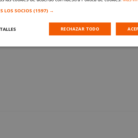
S LOS SOCIOS
(1597) →
TALLES
RECHAZAR TODO
ACE
Cookies de
Cookies de
Cookies de
e
rendimiento
preferencias
funcionalidad
es estrictamente necesarias
Cookies de rendimiento
Cookies de prefer
Cookies de funcionalidad
Cookies no clasificadas
mente necesarias permiten la funcionalidad principal del sitio web, como el inicio d
s. El sitio web no se puede utilizar correctamente sin las cookies estrictamente nece
Proveedor
/
Vencimiento
Descripción