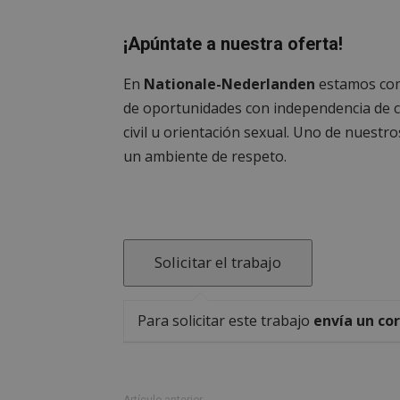
¡Apúntate a nuestra oferta!
sp_t
En
Nationale-Nederlanden
estamos comp
de oportunidades con independencia de cuá
__cf_bm
civil u orientación sexual. Uno de nuest
un ambiente de respeto.
CookieScriptConse
Nombre
Nombre
Nombre
Para solicitar este trabajo
envía un cor
__gpi
__Secure-
ROLLOUT_TOKEN
test_cookie
ttwid
OAID
IDE
Artículo anterior