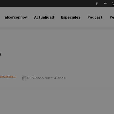
y.com
alcorconhoy
Actualidad
Especiales
Podcast
Pe
o
nlabrada...)
Publicado hace 4 años