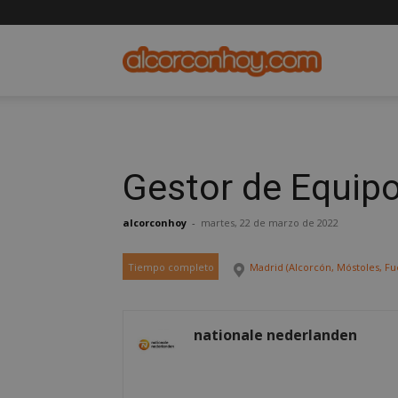
alcorconho
Gestor de Equip
alcorconhoy
-
martes, 22 de marzo de 2022
Tiempo completo
Madrid (Alcorcón, Móstoles, Fue
nationale nederlanden