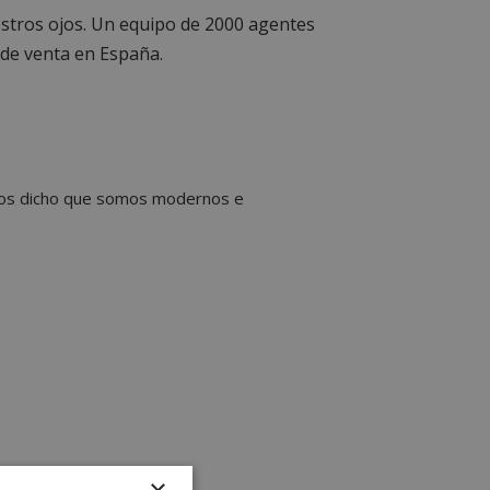
uestros ojos. Un equipo de 2000 agentes
de venta en España.
 hemos dicho que somos modernos e