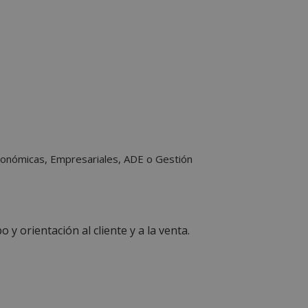
e sesión de usuario y
sarias.
 basadas en el
cador de propósito
ner las variables
ente es un número
e se usa puede ser
n ejemplo es
sesión para un
onómicas, Empresariales, ADE o Gestión
erencia con casos
ualización de
ies de adherencia
s características de
n llamadas
 orientación al cliente y a la venta.
ionalidad del
Esto no da como
ntre sitios.
nar el
 opciones de
el sitio. Registra
 visitante en