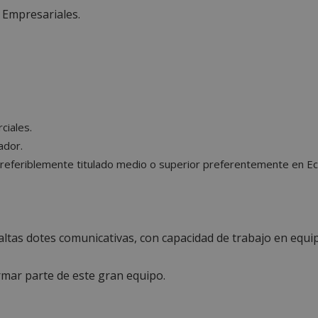
 Empresariales.
mente necesarias permiten la funcionalidad principal del sitio web, como el inicio d
s. El sitio web no se puede utilizar correctamente sin las cookies estrictamente nece
Proveedor
/
Vencimiento
Descripción
Dominio
Sesión
Cookie generada por aplicaciones
PHP.net
lenguaje PHP. Este es un identifi
alcorconhoy.com
general que se utiliza para mante
de sesión del usuario. Normalm
generado al azar, la forma en qu
ciales.
específico del sitio, pero un bue
ador.
mantener un estado de inicio de 
usuario entre páginas.
Preferiblemente titulado medio o superior preferentemente en Ec
1 semana
Para un soporte continuo de adh
Amazon.com
de uso de CORS después de la act
Inc.
Chromium, estamos creando cook
embed.bsky.app
adicionales para cada una de esta
Google Privacy Policy
adherencia basadas en la duració
AWSALBCORS (ALB).
tas dotes comunicativas, con capacidad de trabajo en equipo y
23 horas 59
Requerido para garantizar la func
Spotify Inc.
minutos
complemento Spotify integrado. 
.spotify.com
resultado ninguna funcionalidad e
formar parte de este gran equipo.
_METADATA
5 meses 4
Esta cookie se utiliza para almace
YouTube
semanas
consentimiento del usuario y las
.youtube.com
privacidad para su interacción con 
datos sobre el consentimiento del