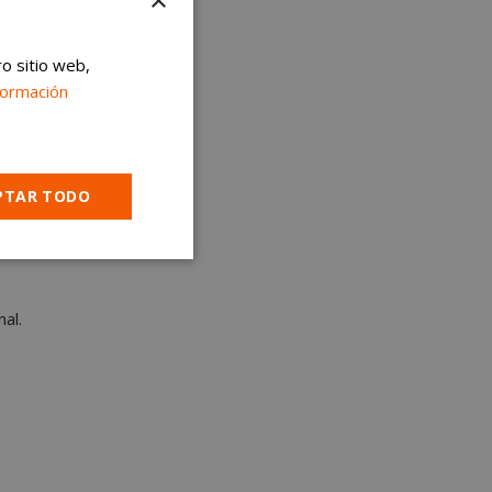
×
ro sitio web,
formación
o planes
PTAR TODO
Cookies no
clasificadas
al.
encias