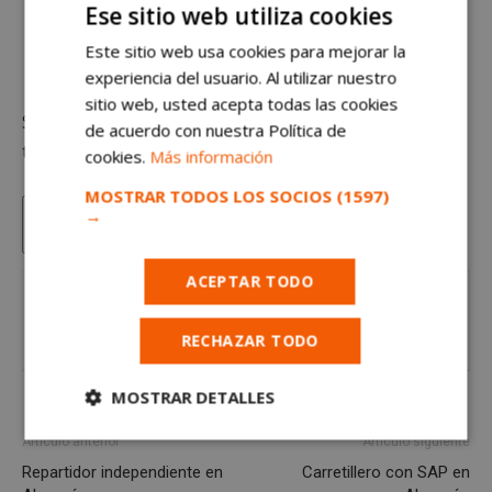
El horario es de comercio de lunes a viernes y sábado
Ese sitio web utiliza cookies
por la mañana.
Este sitio web usa cookies para mejorar la
Salario según convenio y valía del puesto de trabajo.
experiencia del usuario. Al utilizar nuestro
sitio web, usted acepta todas las cookies
Solicitar oferta a través del email o número de
de acuerdo con nuestra Política de
teléfono indicados.
cookies.
Más información
MOSTRAR TODOS LOS SOCIOS
(1597)
→
ACEPTAR TODO
Para solicitar este trabajo
envía un correo
electrónico con tus detalles a
RECHAZAR TODO
paloma@mueblesmetrocuadrado.com
MOSTRAR DETALLES
Cookies
Cookies de
Artículo anterior
Artículo siguiente
estrictamente
rendimiento
Repartidor independiente en
Carretillero con SAP en
necesarias