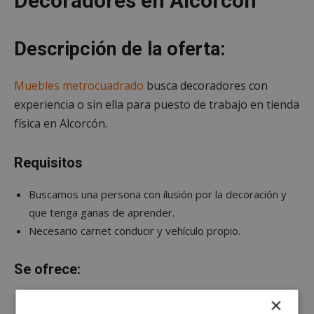
Decoradores en Alcorcón
Descripción de la oferta:
Muebles metrocuadrado
busca decoradores con
experiencia o sin ella para puesto de trabajo en tienda
física en Alcorcón.
Requisitos
Buscamos una persona con ilusión por la decoración y
que tenga ganas de aprender.
Necesario carnet conducir y vehículo propio.
Se ofrece:
Puesto estable.
×