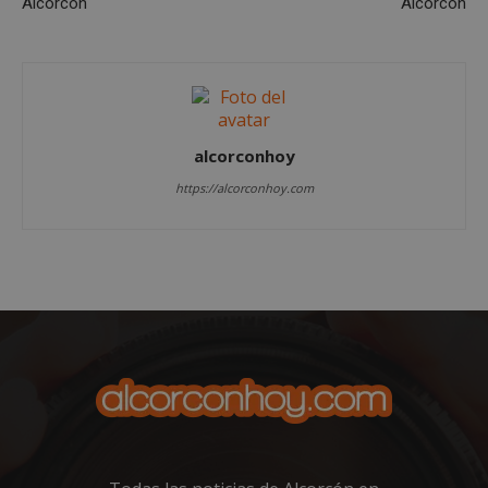
Alcorcón
Alcorcón
Cookies de
Cookies de
preferencias
funcionalidad
alcorconhoy
Cookies no clasificadas
https://alcorconhoy.com
Cookies estrictamente necesarias
Cookies de rendimiento
Cookies de preferencias
Cookies de funcionalidad
Cookies no clasificadas