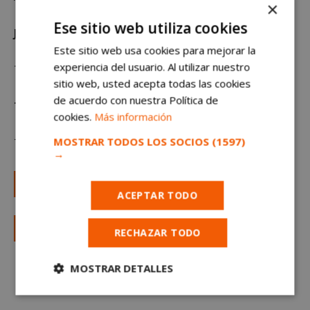
×
Ese sitio web utiliza cookies
Jornada laboral:
Este sitio web usa cookies para mejorar la
experiencia del usuario. Al utilizar nuestro
Trabajo por horas.
sitio web, usted acepta todas las cookies
de acuerdo con nuestra Política de
Tipo de contrato:
cookies.
Más información
MOSTRAR TODOS LOS SOCIOS
(1597)
Trabajo de tiempo parcial.
→
Solicitar en JobElk
ACEPTAR TODO
Solicitar en Trabajos.com
RECHAZAR TODO
MOSTRAR DETALLES
Cookies
Cookies de
estrictamente
rendimiento