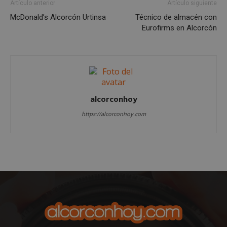
Artículo anterior
Artículo siguiente
necesarias
McDonald’s Alcorcón Urtinsa
Técnico de almacén con
Eurofirms en Alcorcón
Cookies de
Cookies de
preferencias
funcionalidad
Cookies no clasificadas
alcorconhoy
https://alcorconhoy.com
Cookies estrictamente necesarias
Cookies de rendimiento
Cookies de preferencias
Cookies de funcionalidad
Cookies no clasificadas