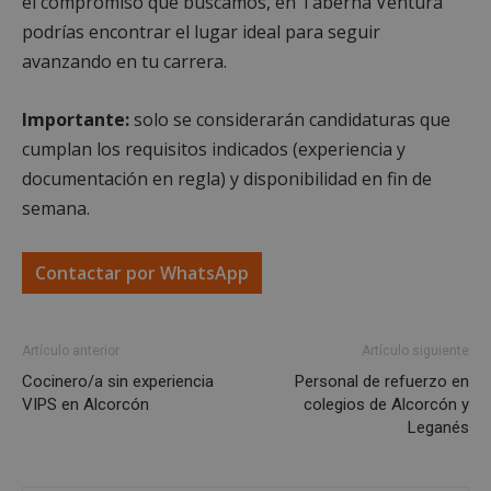
el compromiso que buscamos, en Taberna Ventura
podrías encontrar el lugar ideal para seguir
Cookies estrictamente necesarias
avanzando en tu carrera.
Cookies de rendimiento
Cookies de preferencias
Importante:
solo se considerarán candidaturas que
Cookies de funcionalidad
cumplan los requisitos indicados (experiencia y
Cookies no clasificadas
documentación en regla) y disponibilidad en fin de
semana.
Las cookies estrictamente necesarias permiten la
funcionalidad principal del sitio web, como el
inicio de sesión de usuario y la gestión de cuentas.
El sitio web no se puede utilizar correctamente sin
Contactar por WhatsApp
las cookies estrictamente necesarias.
Proveedor
/
Nombre
Vencimient
Dominio
Artículo anterior
Artículo siguiente
PHPSESSID
Sesión
PHP.net
Cocinero/a sin experiencia
Personal de refuerzo en
alcorconhoy.com
VIPS en Alcorcón
colegios de Alcorcón y
Leganés