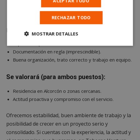
ACEPTAR TODO
Cobro y reposición básica.
Coordinación con sala y cocina durante el servicio.
RECHAZAR TODO
Requisitos mínimos:
MOSTRAR DETALLES
Experiencia previa en barra.
Cookies
Cookies de
Documentación en regla (imprescindible).
estrictamente
rendimiento
necesarias
Buena organización, trato correcto y trabajo en equipo.
Se valorará (para ambos puestos):
Cookies de
Cookies de
preferencias
funcionalidad
Residencia en Alcorcón o zonas cercanas.
Actitud proactiva y compromiso con el servicio.
Cookies no clasificadas
Ofrecemos estabilidad, buen ambiente de trabajo y la
posibilidad de crecer en un proyecto serio y
consolidado. Si cuentas con la experiencia, la actitud y