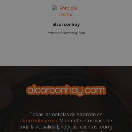
alcorconhoy
https://alcorconhoy.com
Google
Privacy Policy
AWSALBCORS
1 semana
Amazon.com
Inc.
embed.bsky.app
Todas las noticias de Alcorcón en
alcorconhoy.com
. Mantente informado de
toda la actualidad, noticias, eventos, ocio y