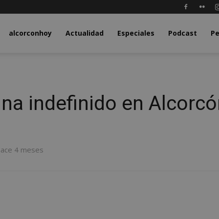
y.com
alcorconhoy
Actualidad
Especiales
Podcast
Pe
na indefinido en Alcorc
hace 4 meses