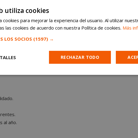
b utiliza cookies
rabajar.
 cookies para mejorar la experiencia del usuario. Al utilizar nuest
tmo en el servicio.
s las cookies de acuerdo con nuestra Política de cookies.
Más in
S LOS SOCIOS
(1597) →
TALLES
RECHAZAR TODO
ACE
Cookies de
Cookies de
Cookies de
e
rendimiento
preferencias
funcionalidad
idado.
erentes.
 al año.
es estrictamente necesarias
Cookies de rendimiento
Cookies de prefer
Cookies de funcionalidad
Cookies no clasificadas