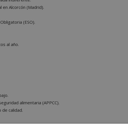
 en Alcorcón (Madrid).
Obligatoria (ESO).
os al año.
bajo.
seguridad alimentaria (APPCC).
 de calidad.