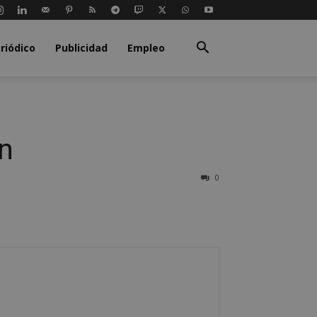
riódico
Publicidad
Empleo
ón
0