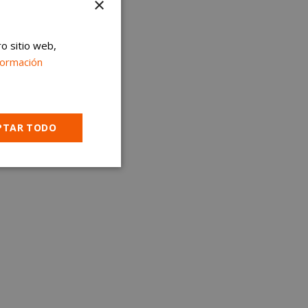
×
ro sitio web,
formación
PTAR TODO
Cookies no
clasificadas
encias