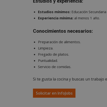
Estudios y experiencia:
Las cookies estricta
Estudios mínimos:
Educación Secundaria 
la gestión de cuenta
Experiencia mínima:
al menos 1 año.
Nombre
Conocimientos necesarios:
PHPSESSID
Preparación de alimentos.
Limpieza.
Fregado de platos.
Puntualidad.
AWSALBCORS
Servicio de comidas.
Si te gusta la cocina y buscas un trabajo e
sp_landing
Solicitar en InfoJobs
VISITOR_PRIVACY