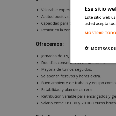
Ese sitio we
Valorable experiencia en cocina.
Actitud positiva, compromiso y ganas de t
Este sitio web usa
Capacidad para trabajar en equipo y alto ri
usted acepta toda
Residir en la zona sur de Madrid.
MOSTRAR TODO
Ofrecemos:
MOSTRAR DE
Jornadas de 15, 26, 30 y 40 horas.
Dos días consecutivos de descanso.
Cookies
estrictament
Mayoría de turnos seguidos.
necesarias
Se abonan festivos y horas extra.
Buen ambiente de trabajo y equipo consol
Estabilidad y plan de carrera.
Retribución variable para encargados y g
Salario entre 18.000 y 20.000 euros brutos
Cooki