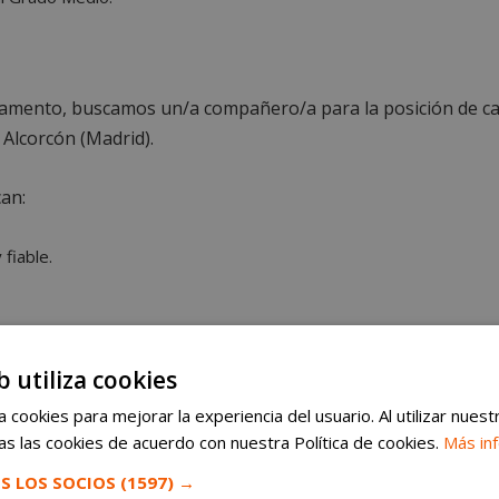
tamento, buscamos un/a compañero/a para la posición de caj
Alcorcón (Madrid).
can:
 fiable.
 de la sección.
b utiliza cookies
tes.
 cookies para mejorar la experiencia del usuario. Al utilizar nuest
s las cookies de acuerdo con nuestra Política de cookies.
Más in
.
S LOS SOCIOS
(1597) →