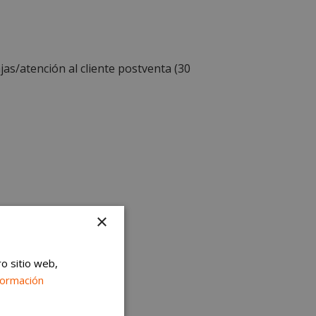
as/atención al cliente postventa (30
×
ro sitio web,
formación