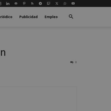
riódico
Publicidad
Empleo
ón
0