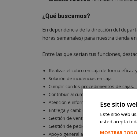
¿Qué buscamos?
En dependencia de la dirección del depar
horas semanales) para nuestra tienda en 
Entre las que serían tus funciones, desta
Realizar el cobro en caja de forma eficaz y
Solución de incidencias en caja.
Cumplir con los procedimientos de cajas.
Contribuir al cumplimiento de los objetivos
Atención e información al cliente.
Ese sitio we
Entrega y cambio de mercancía a los clien
Este sitio web usa
Gestión de ventas y devoluciones.
usted acepta toda
Gestión de pedidos/cambios al proveedor
MOSTRAR TODO
Apoyo general a tienda.