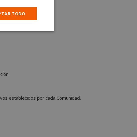
PTAR TODO
Cookies no
clasificadas
ción.
encias
tivos establecidos por cada Comunidad,
e sesión de usuario y
sarias.
 basadas en el
cador de propósito