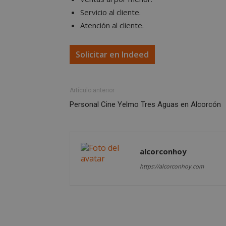
Servicio al cliente.
Atención al cliente.
Solicitar en Indeed
AWSALBCORS
Artículo anterior
Personal Cine Yelmo Tres Aguas en Alcorcón
sp_landing
VISITOR_PRIVACY
alcorconhoy
https://alcorconhoy.com
sp_t
__cf_bm