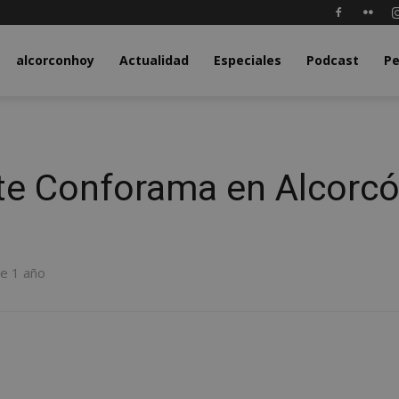
y.com
alcorconhoy
Actualidad
Especiales
Podcast
Pe
nte Conforama en Alcorc
ce 1 año