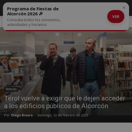
×
Programa de Fiestas de
Alcorcón 2026 🎉
VER
Consulta todos los conciertos,
Inicio
Noticias
actividades y horarios
Noticias
Terol vuelve a exigir que le dejen acceder
a los edificios públicos de Alcorcón
Por
Diego Rivero
-
domingo, 12 de febrero de 2023