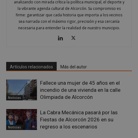
analizando con mirada crítica la política municipal, el deporte y
la vibrante agenda cultural de Alcorcón. Su compromiso es
firme: garantizar que cada historia que importa a los vecinos
sea narrada con el máximo rigor, precisión y esa cercanía
necesaria para entender la realidad de nuestro municipio.
Google
Privacy Policy
Artículos relacionados
Más del autor
AWSALBCORS
1 semana
Amazon.com
Fallece una mujer de 45 años en el
Inc.
embed.bsky.app
incendio de una vivienda en la calle
Olimpiada de Alcorcón
Noticias
La Cabra Mecánica pasará por las
Fiestas de Alcorcón 2026 en su
regreso a los escenarios
Noticias