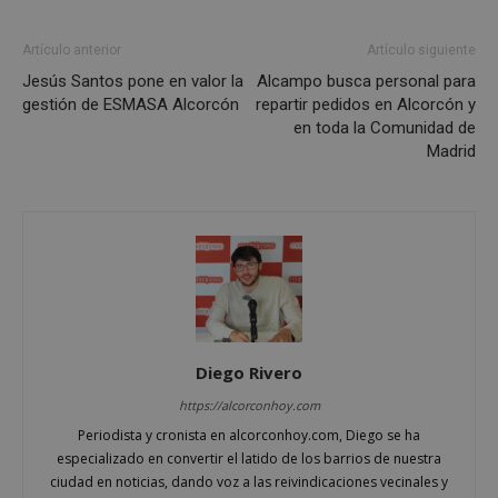
Cookies estrictamente necesarias
Cookies de rendimiento
Artículo anterior
Artículo siguiente
Cookies de preferencias
Jesús Santos pone en valor la
Alcampo busca personal para
gestión de ESMASA Alcorcón
repartir pedidos en Alcorcón y
Cookies de funcionalidad
en toda la Comunidad de
Cookies no clasificadas
Madrid
Las cookies estrictamente necesarias permiten la
funcionalidad principal del sitio web, como el
inicio de sesión de usuario y la gestión de cuentas.
El sitio web no se puede utilizar correctamente sin
las cookies estrictamente necesarias.
Proveedor
/
Nombre
Vencimient
Dominio
PHPSESSID
Sesión
PHP.net
alcorconhoy.com
Diego Rivero
https://alcorconhoy.com
Periodista y cronista en alcorconhoy.com, Diego se ha
especializado en convertir el latido de los barrios de nuestra
ciudad en noticias, dando voz a las reivindicaciones vecinales y