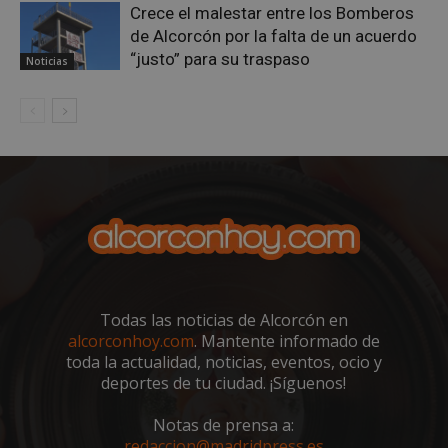
Crece el malestar entre los Bomberos
de Alcorcón por la falta de un acuerdo
“justo” para su traspaso
Noticias
sp_landing
23 horas 59
Spotify Inc.
minutos
.spotify.com
Todas las noticias de Alcorcón en
VISITOR_PRIVACY_METADATA
5 meses 4
YouTube
alcorconhoy.com
. Mantente informado de
semanas
.youtube.com
toda la actualidad, noticias, eventos, ocio y
deportes de tu ciudad. ¡Síguenos!
Notas de prensa a:
redaccion@madridpress.es