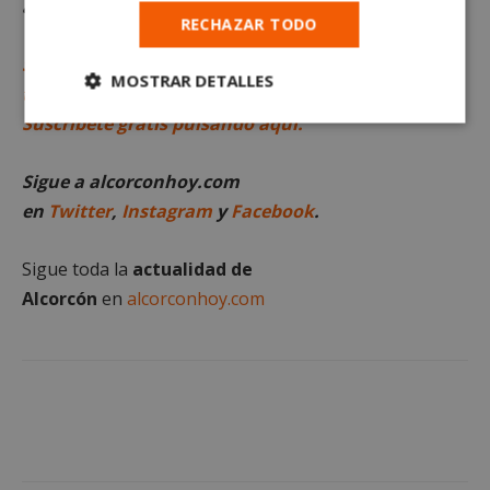
alcorconhoy.com en
iVoox
o
Spotify
.
RECHAZAR TODO
Sigue al minuto todas las noticias de Alcorcón a
MOSTRAR DETALLES
través del canal de Telegram de alcorconhoy.com.
Suscríbete gratis pulsando aquí.
Cookies
Cookies de
estrictamente
rendimiento
necesarias
Sigue a alcorconhoy.com
en
Twitter
,
Instagram
y
Facebook
.
Cookies de
Cookies de
preferencias
funcionalidad
Sigue toda la
actualidad de
Alcorcón
en
alcorconhoy.com
Cookies no clasificadas