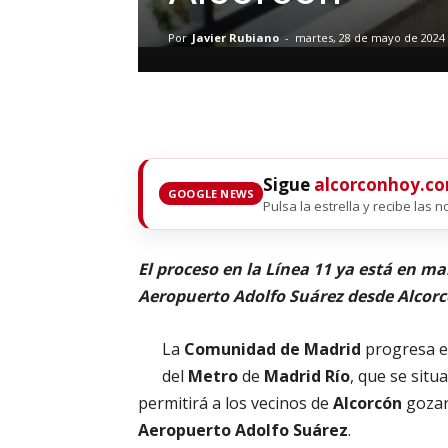
Por
Javier Rubiano
-
martes, 28 de mayo de 2024
Sigue
alcorconhoy.c
GOOGLE NEWS
Pulsa la estrella y recibe las n
El proceso en la Línea 11 ya está en ma
Aeropuerto Adolfo Suárez desde Alcor
La
Comunidad de Madrid
progresa en
del
Metro
de
Madrid Río
, que se situ
permitirá a los vecinos de
Alcorcón
gozar
Aeropuerto Adolfo Suárez
.