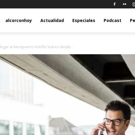
y.com
alcorconhoy
Actualidad
Especiales
Podcast
Pe
llegar al Aeropuerto Adolfo Suárez desde...