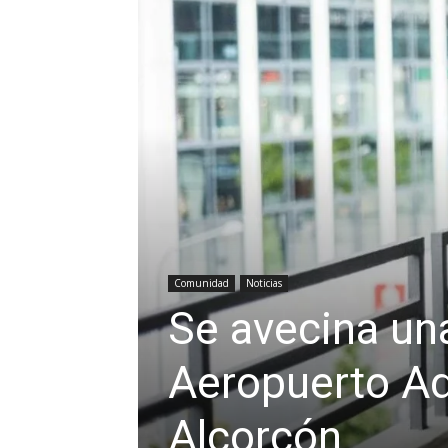
Comunidad
Noticias
Se avecina una
Aeropuerto Ad
Alcorcón