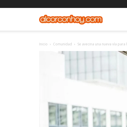
alcorconho
Inicio
Comunidad
Se avecina una nueva vía para 