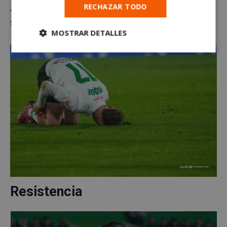
RECHAZAR TODO
a jugar los últimos 10 minutos con nueve jugadores y
sin entrenador.
MOSTRAR DETALLES
Cookies
Cookies de
estrictamente
rendimiento
necesarias
Cookies de
Cookies de
preferencias
funcionalidad
Cookies no clasificadas
Resistencia