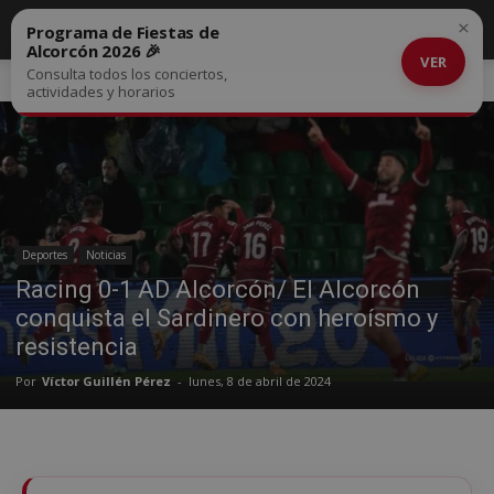
×
Programa de Fiestas de
Alcorcón 2026 🎉
VER
Consulta todos los conciertos,
Inicio
Deportes
actividades y horarios
Deportes
Noticias
Racing 0-1 AD Alcorcón/ El Alcorcón
conquista el Sardinero con heroísmo y
resistencia
Por
Víctor Guillén Pérez
-
lunes, 8 de abril de 2024