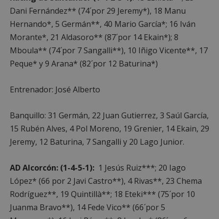
Dani Fernández** (74´por 29 Jeremy*), 18 Manu
Hernando*, 5 Germán**, 40 Mario García*; 16 Iván
Morante*, 21 Aldasoro** (87´por 14 Ekain*); 8
Mboula** (74´por 7 Sangalli**), 10 Iñigo Vicente**, 17
Peque* y 9 Arana* (82´por 12 Baturina*)
sp_landing
23 horas 59
Spotify Inc.
minutos
.spotify.com
Entrenador: José Alberto
Banquillo: 31 Germán, 22 Juan Gutierrez, 3 Saúl García,
15 Rubén Alves, 4 Pol Moreno, 19 Grenier, 14 Ekain, 29
Jeremy, 12 Baturina, 7 Sangalli y 20 Lago Junior.
VISITOR_PRIVACY_METADATA
5 meses 4
YouTube
semanas
.youtube.com
AD Alcorcón: (1-4-5-1):
1 Jesús Ruiz***; 20 Iago
López* (66 por 2 Javi Castro**), 4 Rivas**, 23 Chema
Rodríguez**, 19 Quintillà**; 18 Eteki*** (75´por 10
Juanma Bravo**), 14 Fede Vico** (66´por 5