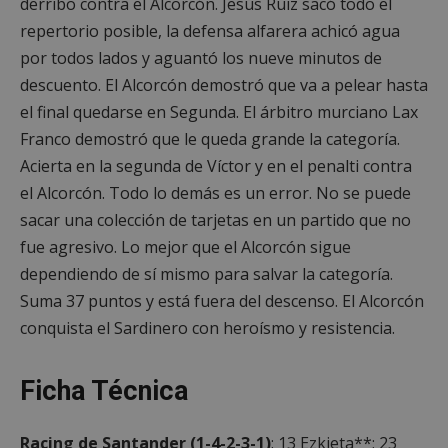
derribo contra el Alcorcón. Jesús Ruiz sacó todo el
repertorio posible, la defensa alfarera achicó agua
por todos lados y aguantó los nueve minutos de
descuento. El Alcorcón demostró que va a pelear hasta
el final quedarse en Segunda. El árbitro murciano Lax
Google
Franco demostró que le queda grande la categoría.
Privacy Policy
Acierta en la segunda de Víctor y en el penalti contra
el Alcorcón. Todo lo demás es un error. No se puede
sacar una colección de tarjetas en un partido que no
fue agresivo. Lo mejor que el Alcorcón sigue
AWSALBCORS
1 semana
Amazon.com
Inc.
dependiendo de sí mismo para salvar la categoría.
embed.bsky.app
Suma 37 puntos y está fuera del descenso. El Alcorcón
conquista el Sardinero con heroísmo y resistencia.
Ficha Técnica
Racing de Santander (1-4-2-3-1)
: 13 Ezkieta**; 23