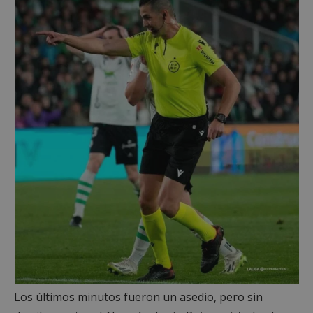
Cookies estrictamente necesarias
Cookies de rendimiento
Cookies de preferencias
Cookies de funcionalidad
Cookies no clasificadas
Las cookies estrictamente necesarias permiten la
funcionalidad principal del sitio web, como el
inicio de sesión de usuario y la gestión de cuentas.
El sitio web no se puede utilizar correctamente sin
las cookies estrictamente necesarias.
Proveedor
/
Nombre
Vencimient
Dominio
PHPSESSID
Sesión
PHP.net
alcorconhoy.com
Los últimos minutos fueron un asedio, pero sin