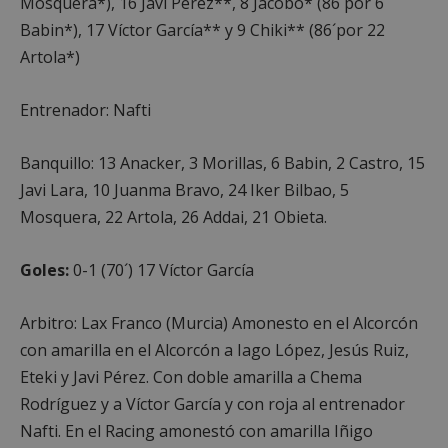
Mosquera*), 16 Javi Pérez**, 8 Jacobo* (86´por 6
Babin*), 17 Víctor García** y 9 Chiki** (86´por 22
Artola*)
Entrenador: Nafti
Banquillo: 13 Anacker, 3 Morillas, 6 Babin, 2 Castro, 15
Javi Lara, 10 Juanma Bravo, 24 Iker Bilbao, 5
Mosquera, 22 Artola, 26 Addai, 21 Obieta.
sp_t
1 año
Spotify Inc.
.spotify.com
Goles:
0-1 (70´) 17 Víctor García
Arbitro: Lax Franco (Murcia) Amonesto en el Alcorcón
con amarilla en el Alcorcón a Iago López, Jesús Ruiz,
Eteki y Javi Pérez. Con doble amarilla a Chema
Rodríguez y a Víctor García y con roja al entrenador
__cf_bm
29 minutos
Cloudflare Inc.
58 segundo
.twitter.com
Nafti. En el Racing amonestó con amarilla Iñigo