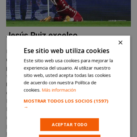
Jesús Ruiz excelso
×
Ese sitio web utiliza cookies
En el
73 Víctor García vio la segunda amarilla tras
una fea entrada en un balón dividido. En el 78
Este sitio web usa cookies para mejorar la
experiencia del usuario. Al utilizar nuestro
penalti a favor del Racing cometido por Javi Pérez
sitio web, usted acepta todas las cookies
tras un pisotón a Jeremy Arévalo. Lo remató
de acuerdo con nuestra Política de
Peque y lo paró Jesús Ruiz.
Después tendrían los
cookies.
Más información
cántabros una triple ocasión que Jesús Ruiz y Chema
MOSTRAR TODOS LOS SOCIOS
(1597)
Rodríguez sacaron en la línea de gol. En el 83 Chema
→
Rodríguez vio la segunda amarilla por una acción que
no era ni falta. Nafti sujetó a su jugador que se subía
ACEPTAR TODO
por las paredes. Al final el técnico alfarero vio también
la roja sin que nadie supiera el motivo. El Alcorcón iba