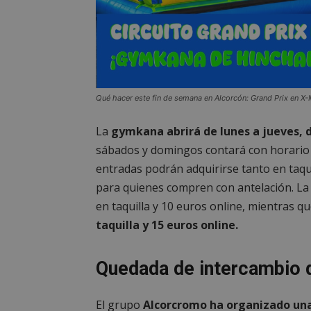
__cf_bm
CookieScriptConse
Qué hacer este fin de semana en Alcorcón: Grand Prix en X-
La
gymkana abrirá de lunes a jueves, de
sábados y domingos contará con horario de
Nombre
Nombre
entradas podrán adquirirse tanto en taqu
Nombre
__gpi
__Secure-
ROLLOUT_TOKEN
para quienes compren con antelación. La 
test_cookie
ttwid
en taquilla y 10 euros online, mientras q
taquilla y 15 euros online.
OAID
IDE
Quedada de intercambio 
_ga_MP6BJ9ENMQ
iutk
El grupo
Alcorcromo ha organizado un