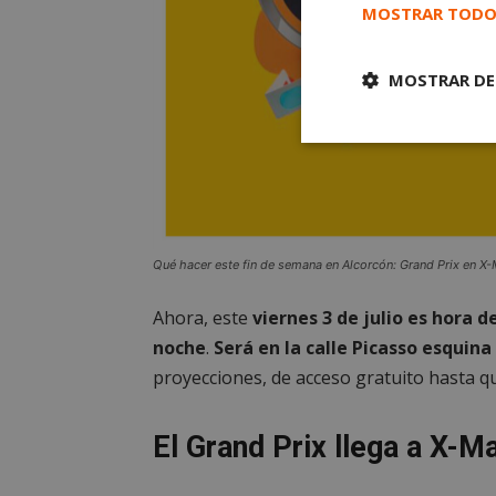
MOSTRAR TODO
MOSTRAR DE
Cookies
estrictament
necesarias
Qué hacer este fin de semana en Alcorcón: Grand Prix en X-
Ahora, este
viernes 3 de julio es hora 
Cooki
noche
.
Será en la calle Picasso esquina
proyecciones, de acceso gratuito hasta qu
Las cookies estricta
la gestión de cuenta
El Grand Prix llega a X-M
Nombre