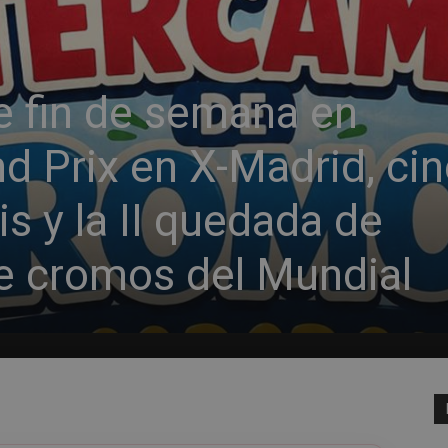
e fin de semana en
d Prix en X-Madrid, ci
is y la II quedada de
e cromos del Mundial