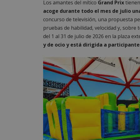
Los amantes del mítico
Grand Prix
tienen
PHPSESSID
acoge durante todo el mes de julio u
concurso de televisión, una propuesta pe
pruebas de habilidad, velocidad y, sobre 
del 1 al 31 de julio de 2026 en la plaza ex
AWSALBCORS
y de ocio y está dirigida a participante
sp_landing
VISITOR_PRIVACY
sp_t