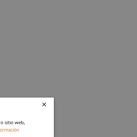
×
ro sitio web,
formación