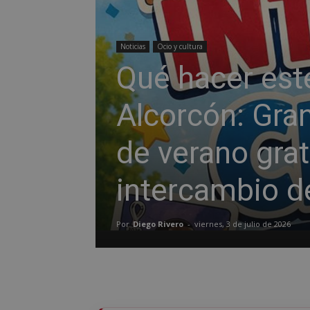
Noticias
Ocio y cultura
Qué hacer est
Alcorcón: Gran
de verano grat
intercambio d
Por
Diego Rivero
-
viernes, 3 de julio de 2026