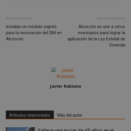
Artículo anterior
Artículo siguiente
Instalan un módulo exprés
Alcorcón se une a otros
para la renovación del DNI en
municipios para lograr la
Alcorcón
aplicación de la Ley Estatal de
Vivienda
Google
Privacy Policy
Javier Rubiano
AWSALBCORS
1 semana
Amazon.com
Inc.
embed.bsky.app
Artículos relacionados
Más del autor
Fallece una mujer de 45 años en el