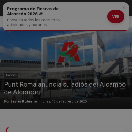
×
Programa de Fiestas de
Alcorcón 2026 🎉
VER
Consulta todos los conciertos,
Inicio
Noticias
actividades y horarios
Noticias
Punt Roma anuncia su adiós del Alcampo
de Alcorcón
Por
Javier Rubiano
-
lunes, 10 de febrero de 2025