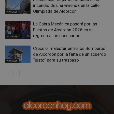
incendio de una vivienda en la calle
Olimpiada de Alcorcón
Noticias
La Cabra Mecánica pasará por las
Fiestas de Alcorcón 2026 en su
regreso a los escenarios
Noticias
Crece el malestar entre los Bomberos
de Alcorcón por la falta de un acuerdo
“justo” para su traspaso
sp_landing
23 horas 59
Spotify Inc.
Noticias
minutos
.spotify.com
VISITOR_PRIVACY_METADATA
5 meses 4
YouTube
semanas
.youtube.com