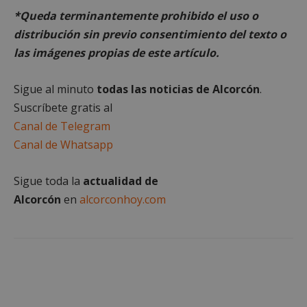
*Queda terminantemente prohibido el uso o
distribución sin previo consentimiento del texto o
las imágenes propias de este artículo.
Cookies estrictamente necesarias
Sigue al minuto
todas las noticias de Alcorcón
.
Cookies de rendimiento
Suscríbete gratis al
Cookies de preferencias
Canal de Telegram
Cookies de funcionalidad
Canal de Whatsapp
Cookies no clasificadas
Las cookies estrictamente necesarias permiten la
Sigue toda la
actualidad de
funcionalidad principal del sitio web, como el
inicio de sesión de usuario y la gestión de cuentas.
Alcorcón
en
alcorconhoy.com
El sitio web no se puede utilizar correctamente sin
las cookies estrictamente necesarias.
Proveedor
/
Nombre
Vencimient
Dominio
PHPSESSID
Sesión
PHP.net
alcorconhoy.com