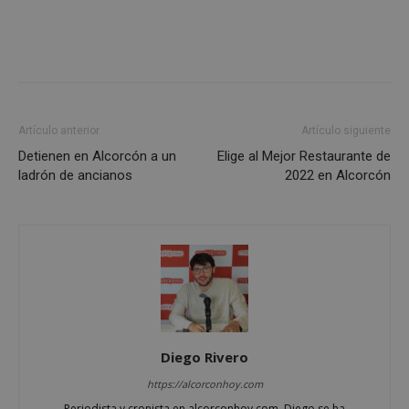
Cookies estrictamente necesarias
Cookies de rendimiento
Cookies de preferencias
Cookies de funcionalidad
Artículo anterior
Artículo siguiente
Cookies no clasificadas
Detienen en Alcorcón a un
Elige al Mejor Restaurante de
Las cookies estrictamente necesarias permiten la
ladrón de ancianos
2022 en Alcorcón
funcionalidad principal del sitio web, como el
inicio de sesión de usuario y la gestión de cuentas.
El sitio web no se puede utilizar correctamente sin
las cookies estrictamente necesarias.
Proveedor
/
Nombre
Vencimient
Dominio
PHPSESSID
Sesión
PHP.net
alcorconhoy.com
Diego Rivero
https://alcorconhoy.com
Periodista y cronista en alcorconhoy.com, Diego se ha