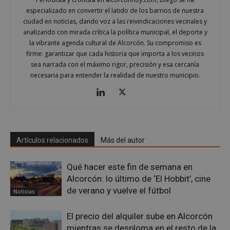
especializado en convertir el latido de los barrios de nuestra
ciudad en noticias, dando voz a las reivindicaciones vecinales y
analizando con mirada crítica la política municipal, el deporte y
la vibrante agenda cultural de Alcorcón. Su compromiso es
firme: garantizar que cada historia que importa a los vecinos
sea narrada con el máximo rigor, precisión y esa cercanía
necesaria para entender la realidad de nuestro municipio.
Google
Privacy Policy
Artículos relacionados
Más del autor
AWSALBCORS
1 semana
Amazon.com
Inc.
embed.bsky.app
Qué hacer este fin de semana en
Alcorcón: lo último de ‘El Hobbit’, cine
de verano y vuelve el fútbol
Noticias
El precio del alquiler sube en Alcorcón
mientras se desploma en el resto de la