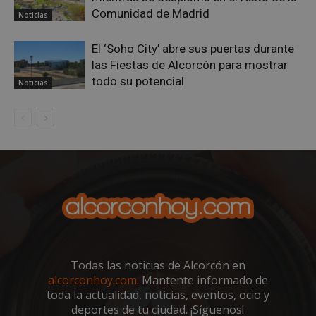
Comunidad de Madrid
Noticias
El ‘Soho City’ abre sus puertas durante
las Fiestas de Alcorcón para mostrar
todo su potencial
Noticias
sp_landing
23 horas 59
Spotify Inc.
minutos
.spotify.com
VISITOR_PRIVACY_METADATA
5 meses 4
YouTube
semanas
Todas las noticias de Alcorcón en
.youtube.com
alcorconhoy.com
. Mantente informado de
toda la actualidad, noticias, eventos, ocio y
deportes de tu ciudad. ¡Síguenos!