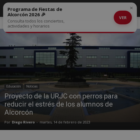
×
Programa de Fiestas de
Alcorcón 2026 🎉
VER
Consulta todos los conciertos,
Inicio
Educación
actividades y horarios
Educación
Noticias
Proyecto de la URJC con perros para
reducir el estrés de los alumnos de
Alcorcón
Por
Diego Rivero
-
martes, 14 de febrero de 2023