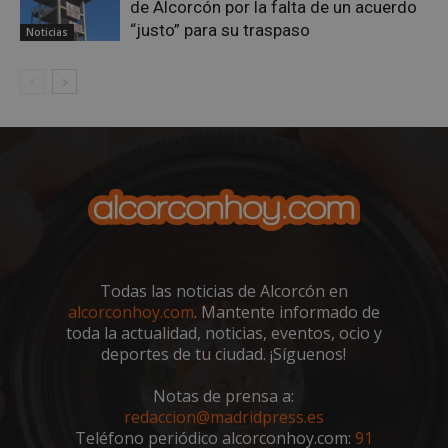
de Alcorcón por la falta de un acuerdo
AWSALBCORS
1 semana
Amazon.com
“justo” para su traspaso
Noticias
Inc.
embed.bsky.app
Todas las noticias de Alcorcón en
alcorconhoy.com
. Mantente informado de
toda la actualidad, noticias, eventos, ocio y
deportes de tu ciudad. ¡Síguenos!
sp_landing
23 horas 59
Spotify Inc.
minutos
.spotify.com
Notas de prensa a:
redaccion@madridpress.es
Teléfono periódico alcorconhoy.com:
91