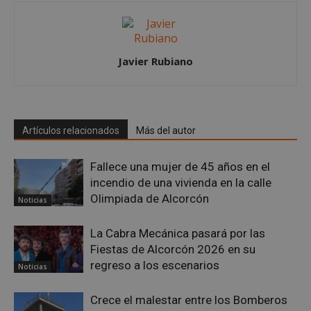
Proveedor
/
Nombre
Vencimient
Dominio
PHPSESSID
Sesión
PHP.net
alcorconhoy.com
Javier Rubiano
Artículos relacionados
Más del autor
Fallece una mujer de 45 años en el
incendio de una vivienda en la calle
Olimpiada de Alcorcón
Noticias
La Cabra Mecánica pasará por las
Google
Fiestas de Alcorcón 2026 en su
Privacy Policy
regreso a los escenarios
Noticias
Crece el malestar entre los Bomberos