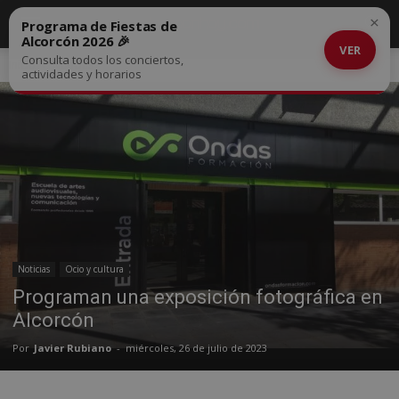
×
Programa de Fiestas de
Alcorcón 2026 🎉
VER
Consulta todos los conciertos,
Inicio
Noticias
actividades y horarios
Noticias
Ocio y cultura
Programan una exposición fotográfica en
Alcorcón
Por
Javier Rubiano
-
miércoles, 26 de julio de 2023