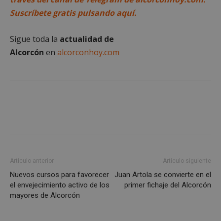
preferencias
funcionalidad
Suscríbete gratis pulsando aquí.
Sigue toda la
actualidad de
Cookies no clasificadas
Alcorcón
en
alcorconhoy.com
Cookies estrictamente necesarias
Cookies de rendimiento
Cookies de preferencias
Cookies de funcionalidad
Artículo anterior
Artículo siguiente
Cookies no clasificadas
Nuevos cursos para favorecer
Juan Artola se convierte en el
Las cookies estrictamente necesarias permiten la
el envejecimiento activo de los
primer fichaje del Alcorcón
funcionalidad principal del sitio web, como el
mayores de Alcorcón
inicio de sesión de usuario y la gestión de cuentas.
El sitio web no se puede utilizar correctamente sin
las cookies estrictamente necesarias.