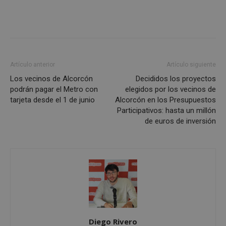
funcionalidad principal del sitio web, como el
inicio de sesión de usuario y la gestión de cuentas.
El sitio web no se puede utilizar correctamente sin
las cookies estrictamente necesarias.
Proveedor
/
Nombre
Vencimient
Dominio
PHPSESSID
Sesión
PHP.net
Artículo anterior
Artículo siguiente
alcorconhoy.com
Los vecinos de Alcorcón
Decididos los proyectos
podrán pagar el Metro con
elegidos por los vecinos de
tarjeta desde el 1 de junio
Alcorcón en los Presupuestos
Participativos: hasta un millón
de euros de inversión
Google
Privacy Policy
Diego Rivero