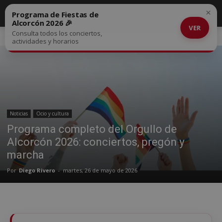
×
Programa de Fiestas de
Alcorcón 2026 🎉
VER
Consulta todos los conciertos,
Inicio
Noticias
actividades y horarios
Noticias
Ocio y cultura
Programa completo del Orgullo de
Alcorcón 2026: conciertos, pregón y
marcha
Por
Diego Rivero
-
martes, 26 de mayo de 2026