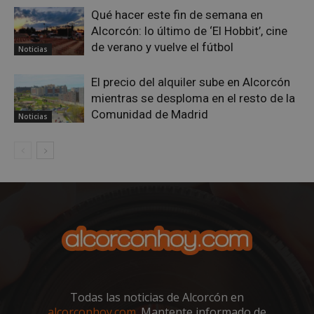
Qué hacer este fin de semana en
Alcorcón: lo último de ‘El Hobbit’, cine
de verano y vuelve el fútbol
Noticias
El precio del alquiler sube en Alcorcón
mientras se desploma en el resto de la
VISITOR_PRIVACY_METADATA
5 meses 4
YouTube
Comunidad de Madrid
Noticias
semanas
.youtube.com
Todas las noticias de Alcorcón en
alcorconhoy.com
. Mantente informado de