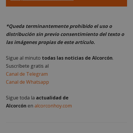
Cookies de
Cookies de
preferencias
funcionalidad
*Queda terminantemente prohibido el uso o
distribución sin previo consentimiento del texto o
las imágenes propias de este artículo.
Cookies no clasificadas
Sigue al minuto
todas las noticias de Alcorcón
.
Suscríbete gratis al
Canal de Telegram
Canal de Whatsapp
Cookies estrictamente necesarias
Cookies de rendimiento
Sigue toda la
actualidad de
Cookies de preferencias
Alcorcón
en
alcorconhoy.com
Cookies de funcionalidad
Cookies no clasificadas
Las cookies estrictamente necesarias permiten la