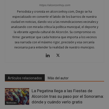
https://alcorconhoy.com
Periodista y cronista en alcorconhoy.com, Diego se ha
especializado en convertir el latido de los barrios de nuestra
AWSALBCORS
1 semana
Amazon.com
ciudad en noticias, dando voz a las reivindicaciones vecinales y
Inc.
analizando con mirada crítica la política municipal, el deporte y
embed.bsky.app
la vibrante agenda cultural de Alcorcón. Su compromiso es
firme: garantizar que cada historia que importa a los vecinos
sea narrada con el máximo rigor, precisión y esa cercanía
necesaria para entender la realidad de nuestro municipio.
Artículos relacionados
Más del autor
La Pegatina llega a las Fiestas de
Alcorcón tras su paso por el Sonorama:
dónde y cuándo verlo gratis
Noticias
sp_landing
23 horas 59
Spotify Inc.
minutos
.spotify.com