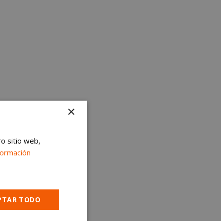
×
ro sitio web,
formación
PTAR TODO