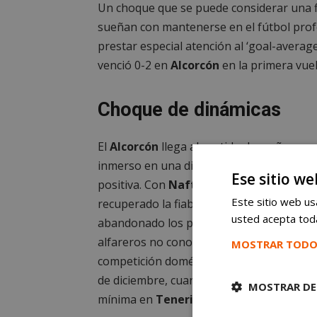
Un choque que se puede considerar una fi
sueñan con mantenerse en el fútbol prof
prestar especial atención al ‘goal-averag
venció 0-2 en
Alcorcón
en la primera vuel
Choque de dinámicas
El
Alcorcón
llega al partido de mañana
inmerso en una dinámica claramente
Ese sitio we
positiva. Con
Nafti
, el equipo ha
Este sitio web usa
recuperado la fiabilidad defensiva y ha
usted acepta toda
abandonado los puestos de descenso. Lo
alfareros no conocen la derrota en la
MOSTRAR TODO
competición doméstica desde el pasado 1
de diciembre, cuando cayeron por la
MOSTRAR DE
mínima en
Tenerife (1-0)
.