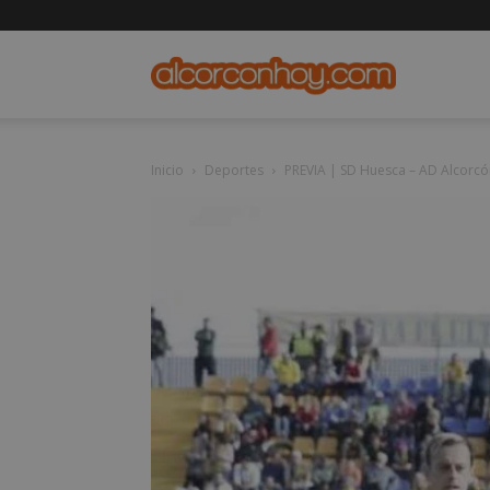
alcorconho
Inicio
Deportes
PREVIA | SD Huesca – AD Alcorcón: