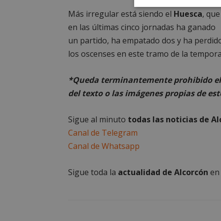
Cookies
Más irregular está siendo el
Huesca
, que
estrictament
necesarias
en las últimas cinco jornadas ha ganado
un partido, ha empatado dos y ha perdido 
los oscenses en este tramo de la tempora
*Queda terminantemente prohibido el 
del texto o las imágenes propias de est
Cooki
Sigue al minuto
todas las noticias de A
Las cookies estricta
Canal de Telegram
la gestión de cuenta
Canal de Whatsapp
Nombre
PHPSESSID
Sigue toda la
actualidad de Alcorcón
e