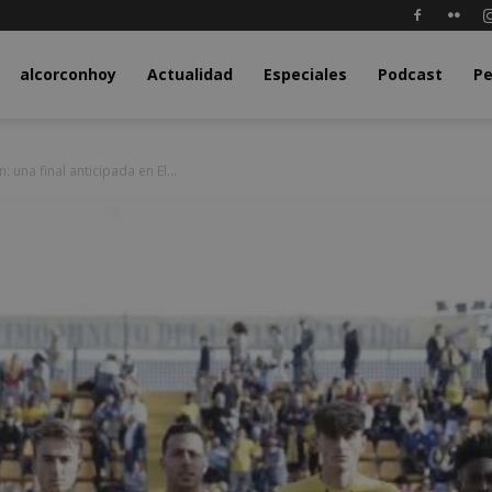
y.com
alcorconhoy
Actualidad
Especiales
Podcast
Pe
 una final anticipada en El...