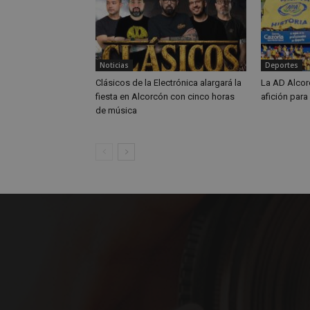
Noticias
Deportes
Nombre
Nombre
Clásicos de la Electrónica alargará la
La AD Alcor
Nombre
__gpi
__Secure-
fiesta en Alcorcón con cinco horas
afición para
ROLLOUT_TOKEN
de música
test_cookie
ttwid
OAID
IDE
_ga_MP6BJ9ENMQ
iutk
_ga
YSC
__gads