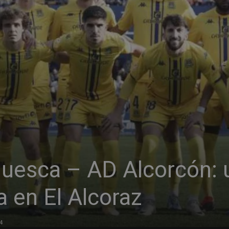
uesca – AD Alcorcón: 
a en El Alcoraz
4