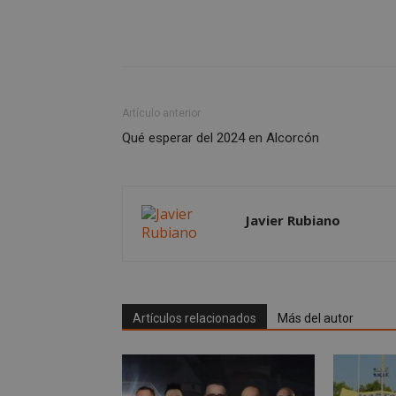
AWSALBCORS
sp_landing
Artículo anterior
Qué esperar del 2024 en Alcorcón
VISITOR_PRIVACY
Javier Rubiano
sp_t
__cf_bm
Artículos relacionados
Más del autor
CookieScriptConse