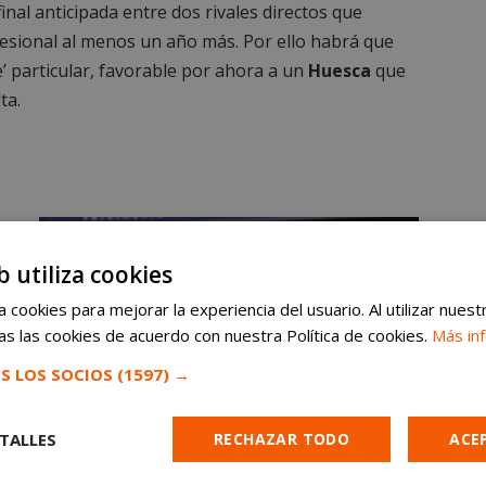
nal anticipada entre dos rivales directos que
esional al menos un año más. Por ello habrá que
e’ particular, favorable por ahora a un
Huesca
que
ta.
b utiliza cookies
 cookies para mejorar la experiencia del usuario. Al utilizar nuest
s las cookies de acuerdo con nuestra Política de cookies.
Más in
s
S LOS SOCIOS
(1597) →
1
TALLES
RECHAZAR TODO
ACE
PREVIA | SD Huesca – AD Alcorcón: una final anticipada en El