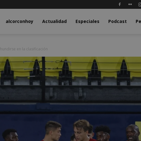
y.com
alcorconhoy
Actualidad
Especiales
Podcast
Pe
hundirse en la clasificación