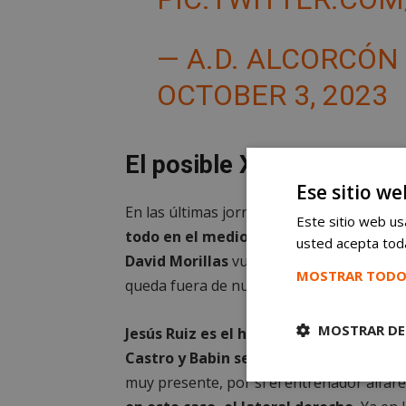
— A.D. ALCORCÓ
OCTOBER 3, 2023
El posible XI de Fran Fer
Ese sitio we
En las últimas jornadas,
Fran Fernández 
Este sitio web usa
todo en el medio del campo y en el at
usted acepta toda
David Morillas
vuelve a la convocatoria 
MOSTRAR TODO
queda fuera de nuevo por problemas físi
MOSTRAR DE
Jesús Ruiz es el hombre titular en la p
Castro y Babin serán los centrales.
La o
muy presente, por si el entrenador alfare
Cookies
estrictament