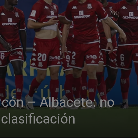
rcón – Albacete: no
 clasificación