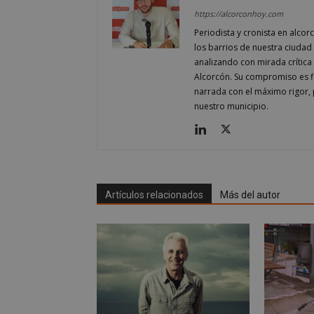
https://alcorconhoy.com
Periodista y cronista en alcor
Nombre
Nombre
los barrios de nuestra ciudad 
analizando con mirada crítica 
Nombre
__gpi
__Secure-
ROLLOUT_TOKEN
Alcorcón. Su compromiso es fi
test_cookie
narrada con el máximo rigor, 
ttwid
nuestro municipio.
OAID
IDE
_ga_MP6BJ9ENMQ
iutk
Artículos relacionados
Más del autor
_ga
YSC
__gads
VISITOR_INFO1_LIV
__eoi