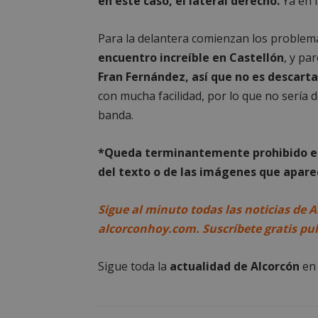
en este caso, el lateral derecho.
Ya en 
necesarias
Para la delantera comienzan los problem
encuentro increíble en Castellón
, y pa
Fran Fernández, así que no es descart
con mucha facilidad, por lo que no sería d
Cooki
banda.
*Queda terminantemente prohibido el 
Las cookies estricta
la gestión de cuenta
del texto o de las imágenes que aparec
Nombre
Sigue al minuto todas las noticias de A
PHPSESSID
alcorconhoy.com. Suscríbete gratis pu
Sigue toda la
actualidad de Alcorcón
e
AWSALBCORS