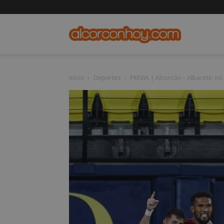
alcorconho
Inicio
Deportes
PREVIA | Alcorcón – Albacete: no 