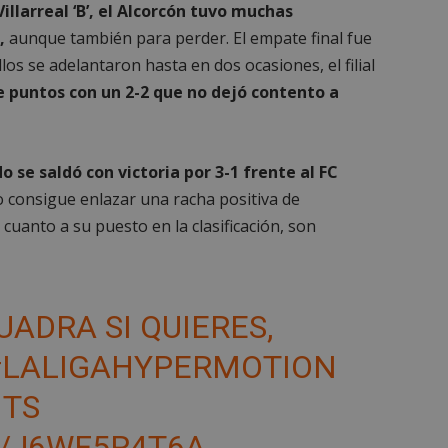
Villarreal ‘B’, el Alcorcón tuvo muchas
,
aunque también para perder. El empate final fue
los se adelantaron hasta en dos ocasiones, el filial
e puntos con un 2-2 que no dejó contento a
o se saldó con victoria por 3-1 frente al FC
o consigue enlazar una racha positiva de
uanto a su puesto en la clasificación, son
ADRA SI QUIERES,
#LALIGAHYPERMOTION
HTS
M/J6WF5R4T6A