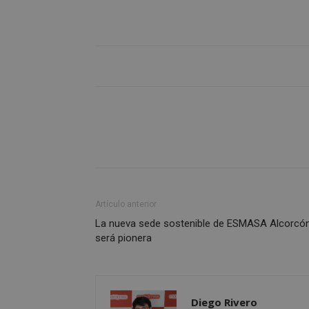
sp_landing
VISITOR_PRIVACY
sp_t
Artículo anterior
__cf_bm
La nueva sede sostenible de ESMASA Alcorcó
será pionera
CookieScriptConse
Diego Rivero