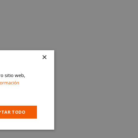
×
ro sitio web,
formación
PTAR TODO
Cookies no
clasificadas