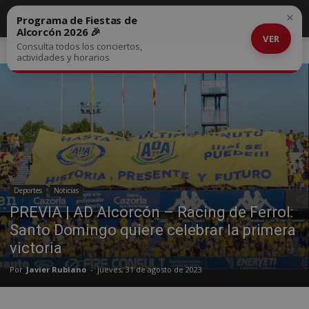
×
Programa de Fiestas de
Alcorcón 2026 🎉
VER
Consulta todos los conciertos,
Inicio
Deportes
actividades y horarios
Deportes
Noticias
PREVIA | AD Alcorcón – Racing de Ferrol:
Santo Domingo quiere celebrar la primera
victoria
Por
Javier Rubiano
-
jueves, 31 de agosto de 2023