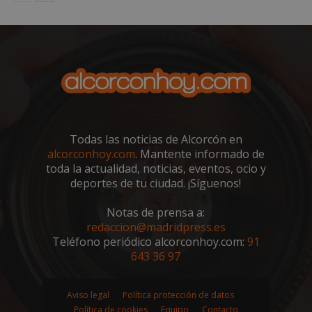
sp_landing
23 horas 59
Spotify Inc.
minutos
.spotify.com
Todas las noticias de Alcorcón en
alcorconhoy.com
. Mantente informado de
toda la actualidad, noticias, eventos, ocio y
deportes de tu ciudad. ¡Síguenos!
VISITOR_PRIVACY_METADATA
5 meses 4
YouTube
semanas
.youtube.com
Notas de prensa a:
redaccion@madridpress.es
Teléfono periódico alcorconhoy.com:
91
643 36 97
Aviso legal
Política protección de datos
Política de cookies
Equipo
Contacto