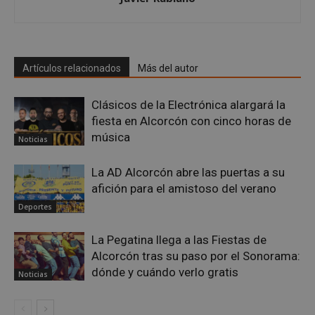
Google
Privacy Policy
Artículos relacionados
Más del autor
Clásicos de la Electrónica alargará la
fiesta en Alcorcón con cinco horas de
música
AWSALBCORS
1 semana
Amazon.com
Noticias
Inc.
embed.bsky.app
La AD Alcorcón abre las puertas a su
afición para el amistoso del verano
Deportes
La Pegatina llega a las Fiestas de
Alcorcón tras su paso por el Sonorama:
dónde y cuándo verlo gratis
Noticias