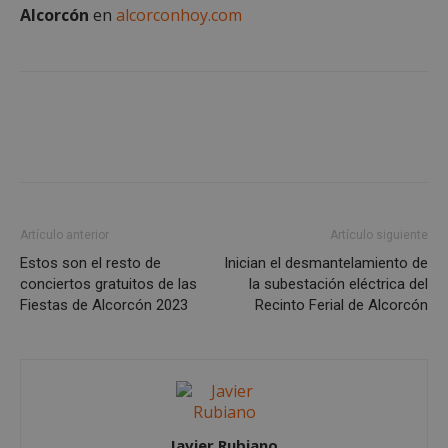
Cookies de preferencias
Alcorcón
en
alcorconhoy.com
Cookies de funcionalidad
Cookies no clasificadas
Las cookies estrictamente necesarias permiten la
funcionalidad principal del sitio web, como el
inicio de sesión de usuario y la gestión de cuentas.
El sitio web no se puede utilizar correctamente sin
las cookies estrictamente necesarias.
Proveedor
/
Nombre
Vencimient
Dominio
Artículo anterior
Artículo siguiente
PHPSESSID
Sesión
PHP.net
alcorconhoy.com
Estos son el resto de
Inician el desmantelamiento de
conciertos gratuitos de las
la subestación eléctrica del
Fiestas de Alcorcón 2023
Recinto Ferial de Alcorcón
Javier Rubiano