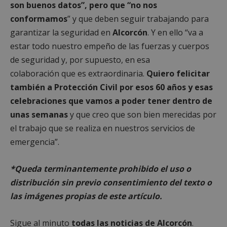
son buenos datos”, pero que “no nos
conformamos
” y que deben seguir trabajando para
garantizar la seguridad en
Alcorcón
. Y en ello “
va a
estar todo nuestro empeño
de las fuerzas y cuerpos
de seguridad
y, por supuesto, en esa
colaboración
que es extraordinaria.
Quiero felicitar
Google
también
a Protección Civil
por esos 60 años y
esas
Privacy Policy
celebraciones que vamos a poder tener
dentro de
unas semanas
y que creo que son bien merecidas
por
el trabajo que se realiza en nuestros servicios
de
emergencia”.
AWSALBCORS
1 semana
Amazon.com
Inc.
embed.bsky.app
*Queda terminantemente prohibido el uso o
distribución sin previo consentimiento del texto o
las imágenes propias de este artículo.
Sigue al minuto
todas las noticias de Alcorcón
.