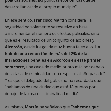
políticas sociales,
las políticas económicas que se
desarrollan
desde el propio municipio”.
Cookies estrictamente necesarias
Cookies de rendimiento
En ese sentido,
Francisco Martín
considera “la
Cookies de preferencias
seguridad
no solamente se resuelve en base
Cookies de funcionalidad
a
incrementar el número de efectos policiales,
sino
Cookies no clasificadas
que es el resultado de un conjunto de acciones
y
Alcorcón
, desde luego, da muy buena fe en ello.
Ha
Las cookies estrictamente necesarias permiten la
funcionalidad principal del sitio web, como el
habido una reducción de más del 2%
de las
inicio de sesión de usuario y la gestión de cuentas.
infracciones penales en Alcorcón
en este primer
El sitio web no se puede utilizar correctamente sin
las cookies estrictamente necesarias.
semestre
,
una caída de medio punto más
por debajo
Proveedor
/
de la tasa de criminalidad
con respecto al año pasado”.
Nombre
Vencimient
Dominio
Y es que el delegado del gobierno ha recordado que
PHPSESSID
Sesión
PHP.net
alcorconhoy.com
“h
ablamos de una ciudad que está 18 puntos
por
debajo de la tasa de criminalidad media”.
Asimismo,
Martín
ha señalado que
“sabemos que