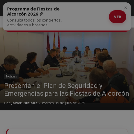
×
Programa de Fiestas de
Alcorcón 2026 🎉
VER
Consulta todos los conciertos,
Inicio
Noticias
actividades y horarios
Noticias
Presentan el Plan de Seguridad y
Emergencias para las Fiestas de Alcorcón
Por
Javier Rubiano
-
martes, 15 de julio de 2025