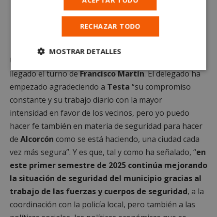
ACEPTAR TODO
RECHAZAR TODO
Presentan el Plan de Seguridad y
Emergencias para las Fiestas de Alcorcón
MOSTRAR DETALLES
Una vez finalizada la intervención de la alcaldesa, ha
Cookies
Cookies de
llegado el turno de
Francisco Martín
. El delegado ha
estrictamente
rendimiento
empezado agradeciendo a
Testa
“
su compromiso
necesarias
constante
y su trabajo diario con la mayor
intensidad
en favor de los vecinos,
pero yo puedo
Cookies de
Cookies de
hacer fe también en materia de seguridad
para hacer
preferencias
funcionalidad
de
Alcorcón
como se está haciendo,
una ciudad cada
vez más segura”. Y es que, tal y como ha señalado, “
e
n
este primer semestre de 2025
continúa mejorando
Cookies no clasificadas
la situación de seguridad
del municipio
gracias al
trabajo
de las fuerzas y cuerpos de seguridad
,
a la
coordinación con la policía local,
pero también a las