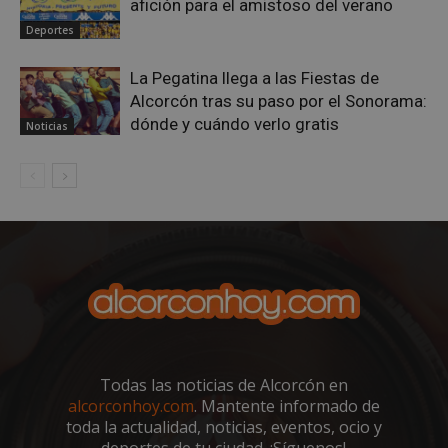
__cf_bm
29 minutos
Cloudflare Inc.
afición para el amistoso del verano
58 segundo
.twitter.com
Deportes
La Pegatina llega a las Fiestas de
Alcorcón tras su paso por el Sonorama:
dónde y cuándo verlo gratis
Noticias
CookieScriptConsent
4 semanas 
CookieScript
días
alcorconhoy.com
Todas las noticias de Alcorcón en
alcorconhoy.com
. Mantente informado de
toda la actualidad, noticias, eventos, ocio y
deportes de tu ciudad. ¡Síguenos!