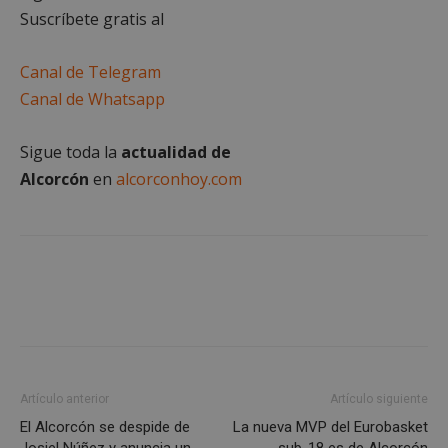
Suscríbete gratis al
Canal de Telegram
Canal de Whatsapp
Sigue toda la
actualidad de
Alcorcón
en
alcorconhoy.com
sp_landing
23 horas 59
Spotify Inc.
minutos
.spotify.com
VISITOR_PRIVACY_METADATA
5 meses 4
YouTube
semanas
.youtube.com
Artículo anterior
Artículo siguiente
El Alcorcón se despide de
La nueva MVP del Eurobasket
Josiel Núñez y anuncia un
sub-18 es de Alcorcón