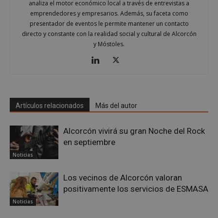
analiza el motor económico local a través de entrevistas a
emprendedores y empresarios. Además, su faceta como
Proveedor
/
Nombre
Vencimient
Dominio
presentador de eventos le permite mantener un contacto
directo y constante con la realidad social y cultural de Alcorcón
PHPSESSID
Sesión
PHP.net
y Móstoles.
alcorconhoy.com
Artículos relacionados
Más del autor
Alcorcón vivirá su gran Noche del Rock
en septiembre
Noticias
Google
Los vecinos de Alcorcón valoran
Privacy Policy
positivamente los servicios de ESMASA
Noticias