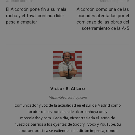
Cookies de
Cookies de
Artículo anterior
Artículo siguiente
preferencias
funcionalidad
El Alcorcón pone fin a su mala
Alcorcón como una de las
racha y el Trival continua líder
ciudades afectadas por el
pese a empatar
comienzo de las obras del
soterramiento de la A-5
Cookies no clasificadas
Cookies estrictamente necesarias
Cookies de rendimiento
Víctor R. Alfaro
Cookies de preferencias
Cookies de funcionalidad
https://alcorconhoy.com
Cookies no clasificadas
Comunicador y voz de la actualidad en el sur de Madrid como
locutor de los podcasts de alcorconhoy.com y
Las cookies estrictamente necesarias permiten la
mostoleshoy.com. Cada día, Víctor traslada el latido de
funcionalidad principal del sitio web, como el
nuestros barrios a los oyentes de Spotify, iVoox y YouTube. Su
inicio de sesión de usuario y la gestión de cuentas.
El sitio web no se puede utilizar correctamente sin
labor periodística se extiende a la edición impresa, donde
las cookies estrictamente necesarias.