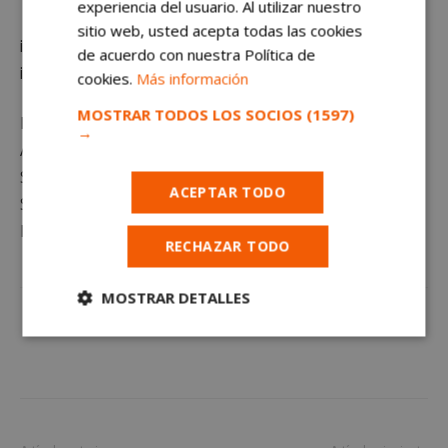
experiencia del usuario. Al utilizar nuestro
sitio web, usted acepta todas las cookies
¡GRACIAS POR ESCUCHARNOS, FAMILIA ALFARERA!
de acuerdo con nuestra Política de
¡Gracias por vuestra fidelidad! ¡Os queremos!
cookies.
Más información
MOSTRAR TODOS LOS SOCIOS
(1597)
Locutor y redactor: Víctor R. Alfaro Voz de indicativos:
→
Alicia Puente
Sintonía informativos · Podcast Envato
ACEPTAR TODO
Sintonía previsión meteorológica · Ambient corporate
Fotografía: AVV SURAL
RECHAZAR TODO
MOSTRAR DETALLES
Cookies
Cookies de
estrictamente
rendimiento
necesarias