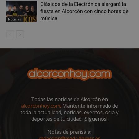
Clásicos de la Electrónica alargará la
fiesta en Alcorcón con cinco horas de
AWSALBCORS
1 semana
Amazon.com
Inc.
música
Noticias
embed.bsky.app
Todas las noticias de Alcorcón en
alcorconhoy.com
. Mantente informado de
toda la actualidad, noticias, eventos, ocio y
sp_landing
23 horas 59
Spotify Inc.
deportes de tu ciudad. ¡Síguenos!
minutos
.spotify.com
Notas de prensa a:
redaccion@madridpress.es