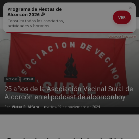
×
Programa de Fiestas de
Alcorcón 2026 🎉
VER
Consulta todos los conciertos,
Inicio
Noticias
actividades y horarios
Noticias
Podcast
25 años de la Asociación Vecinal Sural de
Alcorcón en el podcast de alcorconhoy.
Por
Víctor R. Alfaro
-
martes, 19 de noviembre de 2024