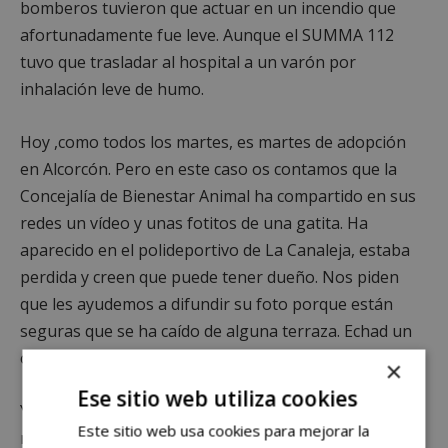
bomberos tuvieron que actuar en un incendio que
afortunadamente fue leve. Aunque el SUMMA 112
tuvo que trasladar al hospital a un varón por
inhalación leve de humo.
Hoy ,como todos los martes, es martes de adopción
en Alcorcón. Pero en este caso os contamos que la
Concejalía de Bienestar Animal ha compartido en sus
redes un vídeo y unas fotitos de una gatita. Ha
aparecido en el polideportivo de La Canaleja, estaba
perdida y creen que puede tener dueño. Nos piden
que les ayudemos a difundir su foto porque están
seguras que se ha caído de alguna terraza. Echad un
ojo en twitter en ALCORCONBANIMAL.
×
Ese sitio web utiliza cookies
Y por supuesto te contamos el tiempo de hoy y de
Este sitio web usa cookies para mejorar la
mañana miércoles.