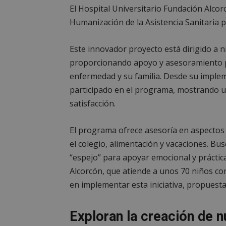
PHPSESSID
El Hospital Universitario Fundación Alcor
Humanización de la Asistencia Sanitaria
Este innovador proyecto está dirigido a n
proporcionando apoyo y asesoramiento p
AWSALBCORS
enfermedad y su familia. Desde su impleme
participado en el programa, mostrando u
satisfacción.
sp_landing
El programa ofrece asesoría en aspectos 
el colegio, alimentación y vacaciones. Bu
VISITOR_PRIVACY
“espejo” para apoyar emocional y práctica
Alcorcón, que atiende a unos 70 niños co
en implementar esta iniciativa, propuest
sp_t
Exploran la creación de n