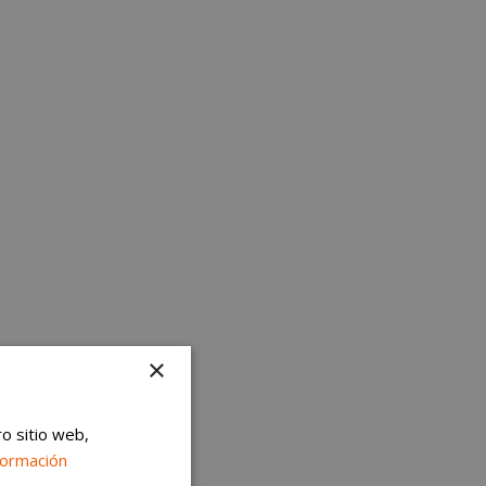
×
ro sitio web,
formación