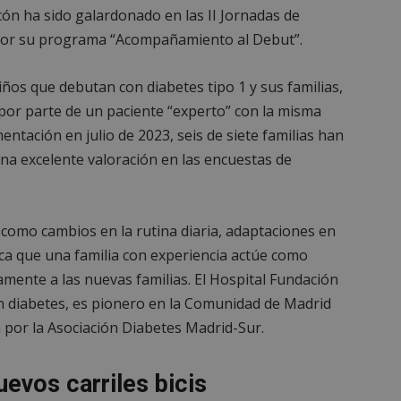
Sesión
Cookie generada por aplicaciones
cón ha sido galardonado en las II Jornadas de
PHP.net
lenguaje PHP. Este es un identifi
alcorconhoy.com
 por su programa “Acompañamiento al Debut”.
general que se utiliza para mante
de sesión del usuario. Normalm
generado al azar, la forma en qu
específico del sitio, pero un bue
iños que debutan con diabetes tipo 1 y sus familias,
mantener un estado de inicio de 
usuario entre páginas.
or parte de un paciente “experto” con la misma
1 semana
Para un soporte continuo de adh
Amazon.com
ntación en julio de 2023, seis de siete familias han
de uso de CORS después de la act
Inc.
Chromium, estamos creando cook
embed.bsky.app
na excelente valoración en las encuestas de
adicionales para cada una de esta
Google Privacy Policy
adherencia basadas en la duració
AWSALBCORS (ALB).
23 horas 59
Requerido para garantizar la func
Spotify Inc.
minutos
complemento Spotify integrado. 
.spotify.com
como cambios en la rutina diaria, adaptaciones en
resultado ninguna funcionalidad e
sca que una familia con experiencia actúe como
_METADATA
5 meses 4
Esta cookie se utiliza para almace
YouTube
mente a las nuevas familias. El Hospital Fundación
semanas
consentimiento del usuario y las
.youtube.com
privacidad para su interacción con 
n diabetes, es pionero en la Comunidad de Madrid
datos sobre el consentimiento del
relación con diversas políticas y 
a por la Asociación Diabetes Madrid-Sur.
privacidad, asegurando que sus p
honradas en futuras sesiones.
1 año
Requerido para garantizar la func
Spotify Inc.
uevos carriles bicis
complemento Spotify integrado. 
.spotify.com
resultado ninguna funcionalidad e