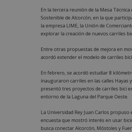
__cf_bm
En la tercera reunión de la Mesa Técnica
Sostenible de Alcorcón, en la que particip
la empresa LIME, la Unión de Comerciante
CookieScriptConse
explorar la creación de nuevos carriles bi
Entre otras propuestas de mejora en mo
acordó extender el modelo de carriles bici
Nombre
Nombre
En febrero, se acordó estudiar 8 kilómet
Nombre
__gpi
__Secure-
ROLLOUT_TOKEN
inauguraron carriles en las calles Hayas y
test_cookie
ttwid
presentó tres proyectos de carriles bici en d
OAID
entorno de la Laguna del Parque Oeste.
IDE
La Universidad Rey Juan Carlos propuso 
encuesta que mostró interés en usar bicicl
_ga_MP6BJ9ENMQ
iutk
busca conectar Alcorcón, Móstoles y Fuen