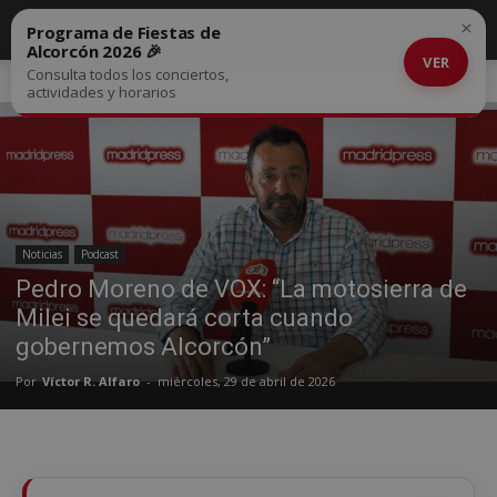
×
Programa de Fiestas de
Alcorcón 2026 🎉
VER
Consulta todos los conciertos,
Inicio
Noticias
actividades y horarios
Noticias
Podcast
Pedro Moreno de VOX: “La motosierra de
Milei se quedará corta cuando
gobernemos Alcorcón”
Por
Víctor R. Alfaro
-
miércoles, 29 de abril de 2026