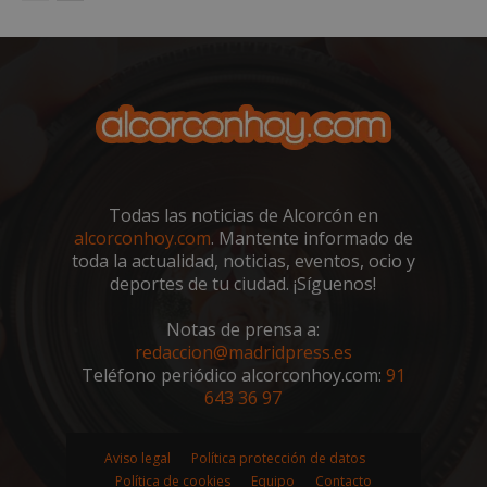
VISITOR_PRIVACY_METADATA
5 meses 4
YouTube
semanas
.youtube.com
Todas las noticias de Alcorcón en
alcorconhoy.com
. Mantente informado de
toda la actualidad, noticias, eventos, ocio y
deportes de tu ciudad. ¡Síguenos!
Notas de prensa a:
redaccion@madridpress.es
Teléfono periódico alcorconhoy.com:
91
643 36 97
sp_t
1 año
Spotify Inc.
.spotify.com
Aviso legal
Política protección de datos
Política de cookies
Equipo
Contacto