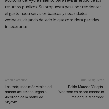
auditoría del Ayuntamiento para revisar el uso de los
recursos públicos. Su propuesta pasa por reorientar
Cookies no clasificadas
el gasto hacia servicios básicos y necesidades
vecinales, dejando de lado lo que considera partidas
innecesarias.
Cookies estrictamente necesarias
Cookies de rendimiento
Cookies de preferencias
Cookies de funcionalidad
Cookies no clasificadas
Las cookies estrictamente necesarias permiten la
Artículo anterior
Artículo siguiente
funcionalidad principal del sitio web, como el
inicio de sesión de usuario y la gestión de cuentas.
Las máquinas más virales del
Pablo Mateos ‘Crispín’:
El sitio web no se puede utilizar correctamente sin
mundo del fitness llegan a
“Alcorcón es ahora mismo lo
las cookies estrictamente necesarias.
Alcorcón de la mano de
mejor que tenemos”
Proveedor
/
Skygym
Nombre
Vencimient
Dominio